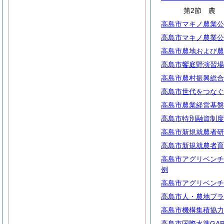
第2節
高島市マキノ農業公
高島市マキノ農業公
高島市農地および農
高島市饗庭野演習場
高島市農村振興総合
高島市世代をつなぐ
高島市農業経営基盤
高島市特別融資制度
高島市新規就農者研
高島市新規就農者育
高島市アグリベンチ
例
高島市アグリベンチ
高島市人・農地プラ
高島市機構集積協力
高島市国際水準GA