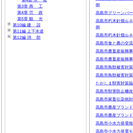
第4節
水
産
例
第3章
商
工
第4章
労
政
高島市グリーンパー
第5章
観
光
高島市朽木針畑ルネ
第10編
建
設
例
第11編 上下水道
高島市朽木針畑ルネ
第12編
消
防
高島市食と農の交流
高島市農畜産振興事
高島市農畜産振興事
高島市鳥獣被害対策
高島市鳥獣被害対策
たかしま獣害対策協
高島市獣害防止柵改
高島市家畜伝染病対
高島市農産ブランド
高島市農産ブランド
高島市小水力発電推
高島市小水力発電モ