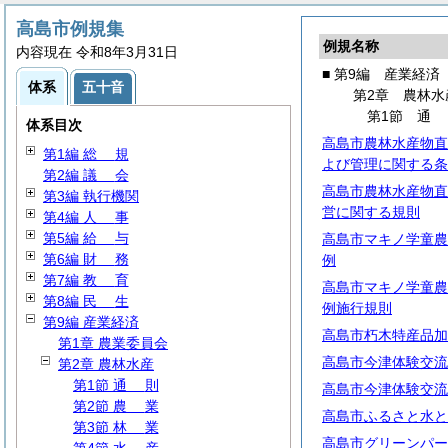
高島市例規集
例規名称
内容現在 令和8年3月31日
■ 第9編 産業経済
体系
五十音
第2章 農林水
第1節
体系目次
高島市農林水産物直
第1編
総
規
よび管理に関する条
第2編
議
会
高島市農林水産物直
第3編 執行機関
営に関する規則
第4編
人
事
第5編
給
与
高島市マキノ学童農
第6編
財
務
例
第7編
教
育
高島市マキノ学童農
第8編
民
生
例施行規則
第9編 産業経済
高島市朽木特産品加
第1章 農業委員会
高島市今津体験交流
第2章 農林水産
第1節
通
則
高島市今津体験交流
第2節
農
業
高島市ふるさと水と
第3節
林
業
高島市グリーンパー