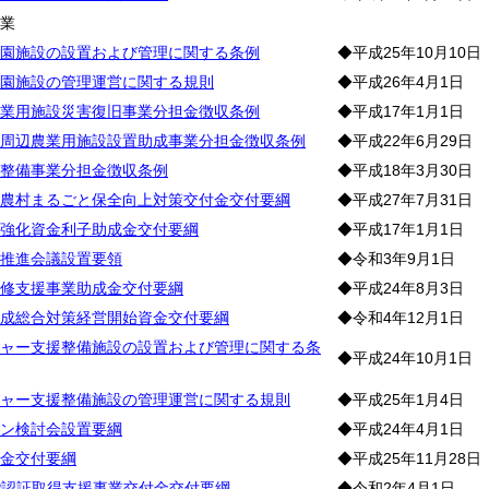
農
業
園施設の設置および管理に関する条例
◆平成25年10月10日
園施設の管理運営に関する規則
◆平成26年4月1日
業用施設災害復旧事業分担金徴収条例
◆平成17年1月1日
周辺農業用施設設置助成事業分担金徴収条例
◆平成22年6月29日
整備事業分担金徴収条例
◆平成18年3月30日
農村まるごと保全向上対策交付金交付要綱
◆平成27年7月31日
強化資金利子助成金交付要綱
◆平成17年1月1日
推進会議設置要領
◆令和3年9月1日
修支援事業助成金交付要綱
◆平成24年8月3日
成総合対策経営開始資金交付要綱
◆令和4年12月1日
ャー支援整備施設の設置および管理に関する条
◆平成24年10月1日
ャー支援整備施設の管理運営に関する規則
◆平成25年1月4日
ン検討会設置要綱
◆平成24年4月1日
金交付要綱
◆平成25年11月28日
P認証取得支援事業交付金交付要綱
◆令和2年4月1日