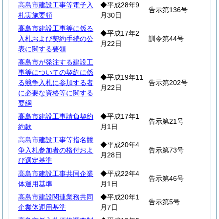
高島市建設工事等電子入
◆平成28年9
告示第136号
札実施要領
月30日
高島市建設工事等に係る
◆平成17年2
入札および契約手続の公
訓令第44号
月22日
表に関する要領
高島市が発注する建設工
事等についての契約に係
◆平成19年11
る競争入札に参加する者
告示第202号
月22日
に必要な資格等に関する
要綱
高島市建設工事請負契約
◆平成17年1
告示第21号
約款
月1日
高島市建設工事等指名競
◆平成20年4
争入札参加者の格付およ
告示第73号
月28日
び選定基準
高島市建設工事共同企業
◆平成22年4
告示第46号
体運用基準
月1日
高島市建設関連業務共同
◆平成20年1
告示第5号
企業体運用基準
月7日