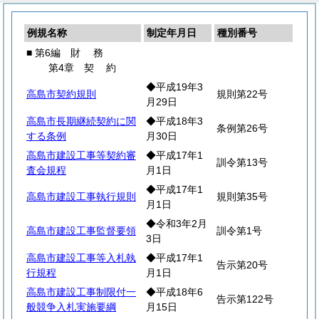
例規名称
制定年月日
種別番号
■ 第6編
財
務
第4章
契
約
◆平成19年3
高島市契約規則
規則第22号
月29日
高島市長期継続契約に関
◆平成18年3
条例第26号
する条例
月30日
高島市建設工事等契約審
◆平成17年1
訓令第13号
査会規程
月1日
◆平成17年1
高島市建設工事執行規則
規則第35号
月1日
◆令和3年2月
高島市建設工事監督要領
訓令第1号
3日
高島市建設工事等入札執
◆平成17年1
告示第20号
行規程
月1日
高島市建設工事制限付一
◆平成18年6
告示第122号
般競争入札実施要綱
月15日