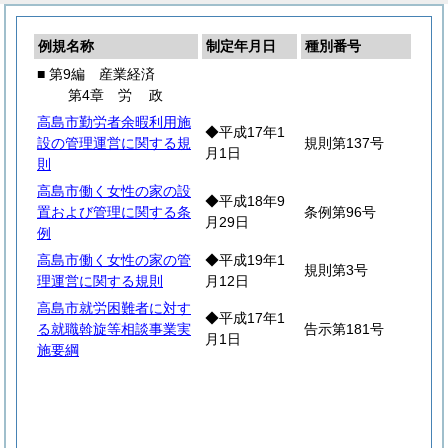
例規名称
制定年月日
種別番号
■ 第9編 産業経済
第4章
労
政
高島市勤労者余暇利用施
◆平成17年1
設の管理運営に関する規
規則第137号
月1日
則
高島市働く女性の家の設
◆平成18年9
置および管理に関する条
条例第96号
月29日
例
高島市働く女性の家の管
◆平成19年1
規則第3号
理運営に関する規則
月12日
高島市就労困難者に対す
◆平成17年1
る就職斡旋等相談事業実
告示第181号
月1日
施要綱