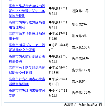
高島市防災行政無線の設
◆平成17年1
置および管理に関する条
規則第15号
月1日
例施行規則
高島市防災行政無線局運
◆平成17年1
訓令第7号
用管理規程
月1日
高島市防災行政無線局運
◆平成17年1
訓令第8号
用要領
月1日
高島市感震ブレーカー設
◆令和2年4月
告示第103号
置補助金交付要綱
1日
高島市防火防災訓練災害
◆平成21年6
告示第98号
補償要綱
月1日
高島市自主防災組織活動
◆平成25年9
告示第112号
補助金交付要綱
月13日
高島市行方不明者の捜索
◆平成22年1
告示第6号
活動実施要綱
月18日
高島市罹災証明書等交付
◆令和5年11
告示第177号
要綱
月1日
内容現在 令和8年3月31日