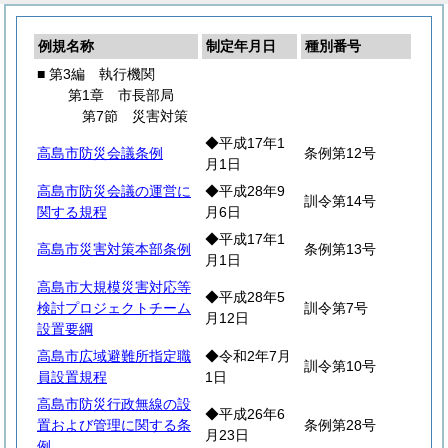
例規名称
制定年月日
種別番号
■ 第3編 執行機関
第1章 市長部局
第7節 災害対策
◆平成17年1
高島市防災会議条例
条例第12号
月1日
高島市防災会議の運営に
◆平成28年9
訓令第14号
関する規程
月6日
◆平成17年1
高島市災害対策本部条例
条例第13号
月1日
高島市大規模災害対応等
◆平成28年5
検討プロジェクトチーム
訓令第7号
月12日
設置要綱
高島市広域避難所指定職
◆令和2年7月
訓令第10号
員設置規程
1日
高島市防災行政無線の設
◆平成26年6
置および管理に関する条
条例第28号
月23日
例