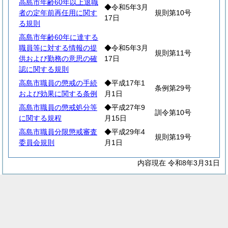
高島市年齢60年以上退職
◆令和5年3月
者の定年前再任用に関す
規則第10号
17日
る規則
高島市年齢60年に達する
職員等に対する情報の提
◆令和5年3月
規則第11号
供および勤務の意思の確
17日
認に関する規則
高島市職員の懲戒の手続
◆平成17年1
条例第29号
および効果に関する条例
月1日
高島市職員の懲戒処分等
◆平成27年9
訓令第10号
に関する規程
月15日
高島市職員分限懲戒審査
◆平成29年4
規則第19号
委員会規則
月1日
内容現在 令和8年3月31日