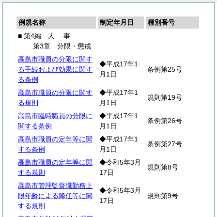
例規名称
制定年月日
種別番号
■ 第4編
人
事
第3章 分限・懲戒
高島市職員の分限に関す
◆平成17年1
る手続および効果に関す
条例第25号
月1日
る条例
高島市職員の分限に関す
◆平成17年1
規則第19号
る規則
月1日
高島市臨時職員の分限に
◆平成17年1
条例第26号
関する条例
月1日
高島市職員の定年等に関
◆平成17年1
条例第27号
する条例
月1日
高島市職員の定年等に関
◆令和5年3月
規則第8号
する規則
17日
高島市管理監督職勤務上
◆令和5年3月
限年齢による降任等に関
規則第9号
17日
する規則