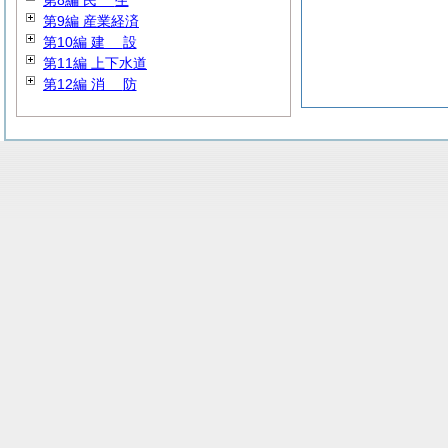
第8編
民
生
第9編 産業経済
第10編
建
設
第11編 上下水道
第12編
消
防