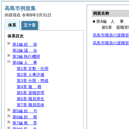
高島市例規集
例規名称
内容現在 令和8年3月31日
■ 第4編
人
事
体系
五十音
第5章 退職管
高島市職員の退職管
体系目次
高島市職員の退職管
第1編
総
規
第2編
議
会
第3編 執行機関
第4編
人
事
第1章 定数・任用
第2章 人事評価
第3章 分限・懲戒
第4章
服
務
第5章 退職管理
第6章 職員厚生
第7章 職員団体
第5編
給
与
第6編
財
務
第7編
教
育