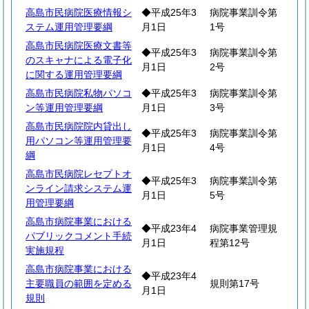
高島市民病院医療情報シ
◆平成25年3
病院事業訓令第
ステム運用管理要綱
月1日
1号
高島市民病院医療文書等
◆平成25年3
病院事業訓令第
のスキャナによる電子化
月1日
2号
に関する運用管理要綱
高島市民病院私物パソコ
◆平成25年3
病院事業訓令第
ン等運用管理要綱
月1日
3号
高島市民病院院内貸出し
◆平成25年3
病院事業訓令第
用パソコン等運用管理要
月1日
4号
綱
高島市民病院レセプトオ
◆平成25年3
病院事業訓令第
ンライン請求システム運
月1日
5号
用管理要綱
高島市病院事業における
◆平成23年4
病院事業管理規
パブリックコメント手続
月1日
程第12号
実施規程
高島市病院事業における
◆平成23年4
主要職員の範囲を定める
規則第17号
月1日
規則