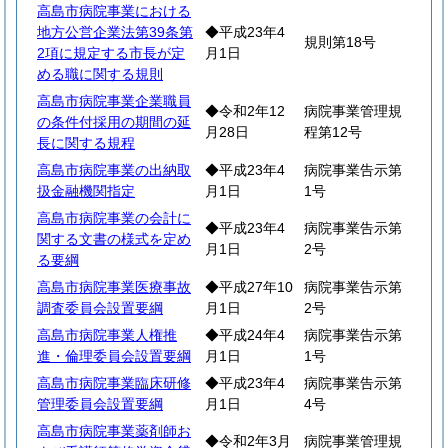
高島市病院事業における
地方公営企業法第39条第
◆平成23年4
規則第18号
2項に規定する市長が定
月1日
める職に関する規則
高島市病院事業企業職員
◆令和2年12
病院事業管理規
の条件付採用の期間の延
月28日
程第12号
長に関する規程
高島市病院事業の出納取
◆平成23年4
病院事業告示第
扱金融機関指定
月1日
1号
高島市病院事業の会計に
◆平成23年4
病院事業告示第
関する文書の様式を定め
月1日
2号
る要綱
高島市病院事業医療事故
◆平成27年10
病院事業告示第
調査委員会設置要綱
月1日
2号
高島市病院事業人権推
◆平成24年4
病院事業告示第
進・倫理委員会設置要綱
月1日
1号
高島市病院事業臨床研修
◆平成23年4
病院事業告示第
管理委員会設置要綱
月1日
4号
高島市病院事業薬剤師お
◆令和2年3月
病院事業管理規