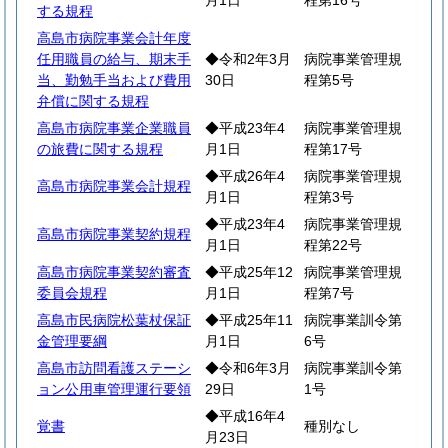
月1日
程第16号
する規程
高島市病院事業会計年度
任用職員の給与、期末手
◆令和2年3月
病院事業管理規
当、勤勉手当および費用
30日
程第5号
弁償に関する規程
高島市病院事業企業職員
◆平成23年4
病院事業管理規
の旅費に関する規程
月1日
程第17号
◆平成26年4
病院事業管理規
高島市病院事業会計規程
月1日
程第3号
◆平成23年4
病院事業管理規
高島市病院事業契約規程
月1日
程第22号
高島市病院事業契約審査
◆平成25年12
病院事業管理規
委員会規程
月1日
程第7号
高島市民病院松葉杖保証
◆平成25年11
病院事業訓令第
金管理要綱
月1日
6号
高島市訪問看護ステーシ
◆令和6年3月
病院事業訓令第
ョン公用車管理運行要領
29日
1号
◆平成16年4
覚書
種別なし
月23日