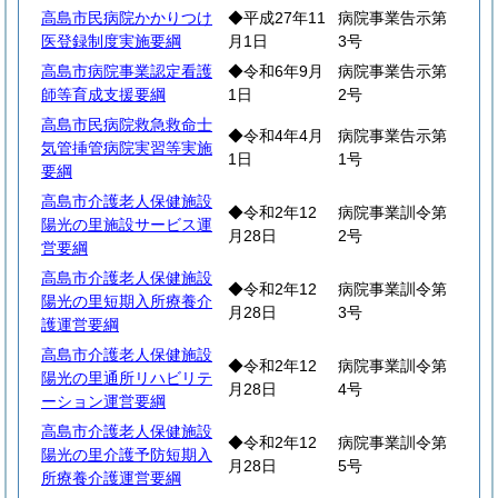
高島市民病院かかりつけ
◆平成27年11
病院事業告示第
医登録制度実施要綱
月1日
3号
高島市病院事業認定看護
◆令和6年9月
病院事業告示第
師等育成支援要綱
1日
2号
高島市民病院救急救命士
◆令和4年4月
病院事業告示第
気管挿管病院実習等実施
1日
1号
要綱
高島市介護老人保健施設
◆令和2年12
病院事業訓令第
陽光の里施設サービス運
月28日
2号
営要綱
高島市介護老人保健施設
◆令和2年12
病院事業訓令第
陽光の里短期入所療養介
月28日
3号
護運営要綱
高島市介護老人保健施設
◆令和2年12
病院事業訓令第
陽光の里通所リハビリテ
月28日
4号
ーション運営要綱
高島市介護老人保健施設
◆令和2年12
病院事業訓令第
陽光の里介護予防短期入
月28日
5号
所療養介護運営要綱