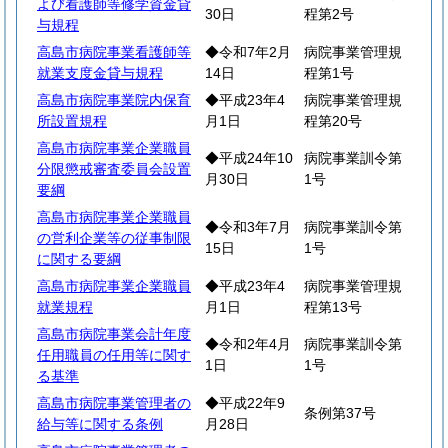
よび看護師等修学資金貸
30日
程第2号
与規程
高島市病院事業看護師等
◆令和7年2月
病院事業管理規
就業支度金貸与規程
14日
程第1号
高島市病院事業院内保育
◆平成23年4
病院事業管理規
所設置規程
月1日
程第20号
高島市病院事業企業職員
◆平成24年10
病院事業訓令第
分限懲戒審査委員会設置
月30日
1号
要綱
高島市病院事業企業職員
◆令和3年7月
病院事業訓令第
の営利企業等の従事制限
15日
1号
に関する要綱
高島市病院事業企業職員
◆平成23年4
病院事業管理規
就業規程
月1日
程第13号
高島市病院事業会計年度
◆令和2年4月
病院事業訓令第
任用職員の任用等に関す
1日
1号
る基準
高島市病院事業管理者の
◆平成22年9
条例第37号
給与等に関する条例
月28日