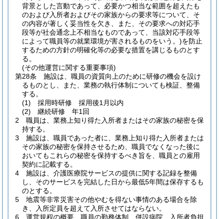
背景とした言動であって、必要かつ相当な範囲を超えたも
のおよび入所者およびその家族からの要求等について、そ
の内容が著しく妥当性を欠き、また、その要求への対応手
段等が社会通念上不相当なものであって、当該対応手段等
によって職員等の就業環境が害されるものをいう。)
を防止
するための方針の明確化等の必要な措置を講じるものとす
る。
(その他運営に関する重要事項)
第28条
施設は、職員の資質向上のために研修の機会を設け
るものとし、また、業務の執行体制についても検証、整備
する。
(1)
採用時研修 採用後1月以内
(2)
継続研修 年1回
2
職員は、業務上知り得た入所者またはその家族の秘密を保
持する。
3
施設は、職員であった者に、業務上知り得た入所者または
その家族の秘密を保持させるため、職員でなくなった後に
おいてもこれらの秘密を保持するべき旨を、職員との雇用
契約に記載する。
4
施設は、介護医療院サービスの提供に関する記録を整備
し、そのサービスを完結した日から最低5年間は保存するも
のとする。
5
地震等非常災害その他やむを得ない事情のある場合を除
き、入所定員を超えて入所させてはならない。
6
運営規程の概要、職員の勤務体制、併設病院、入所者負担