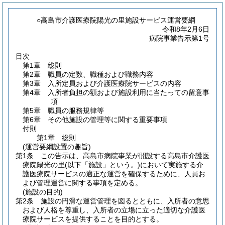
○高島市介護医療院陽光の里施設サービス運営要綱
令和8年2月6日
病院事業告示第1号
目次
第1章
総則
第2章
職員の定数、職種および職務内容
第3章
入所定員および介護医療院サービスの内容
第4章
入所者負担の額および施設利用に当たっての留意事
項
第5章
職員の服務規律等
第6章
その他施設の管理等に関する重要事項
付則
第1章
総則
(運営要綱設置の趣旨)
第1条
この告示は、高島市病院事業が開設する高島市介護医
療院陽光の里
(以下「施設」という。)
において実施する介
護医療院サービスの適正な運営を確保するために、人員お
よび管理運営に関する事項を定める。
(施設の目的)
第2条
施設の円滑な運営管理を図るとともに、入所者の意思
および人格を尊重し、入所者の立場に立った適切な介護医
療院サービスを提供することを目的とする。