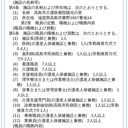
(施設の名称等)
第4条
施設の名称および所在地は、次のとおりとする。
(1)
名称 高島市介護医療院陽光の里
(2)
所在地 滋賀県高島市勝野1667番地14
第2章
職員の定数、職種および職務内容
(職員の職種および員数)
第5条
施設の職員の職種および員数は、次のとおりとする。
(1)
施設長
(医師と兼務)
1人
(2)
医師
(介護老人保健施設と兼務)
1人
(常勤換算方式で
0.4人)
(3)
薬剤師
(高島市民病院と兼務)
1人以上
(常勤換算方式
で0.2人)
(4)
看護職員 7人以上
(5)
介護職員 7人以上
(6)
支援相談員
(介護老人保健施設と兼務)
1人以上
(7)
理学療法士または作業療法士
(介護老人保健施設と兼
務)
1人以上
(8)
栄養士または管理栄養士
(介護老人保健施設と兼務)
1
人以上
(9)
介護支援専門員
(介護老人保健施設と兼務)
1人以上
(10)
診療放射線技師
(高島市民病院と兼務)
1人以上
(常勤
換算方式で0.1人)
(11)
事務職員
(介護老人保健施設と兼務)
2人以上
(12)
業務員
(介護老人保健施設と兼務)
2人以上
(職員の職務内容)