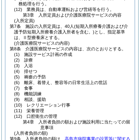
務処理を行う。
(12)
業務員は、自動車運転および営繕等を行う。
第3章
入所定員および介護医療院サービスの内容
(入所定員)
第7条
施設の入所定員は、40人
(短期入所療養介護および介
護予防短期入所療養介護入所者を含む。)
とし、指定基準
は、Ⅱ型療養床とする。
(介護医療院サービスの内容)
第8条
介護医療院サービスの内容は、次のとおりとする。
(1)
施設サービス計画の作成
(2)
診療
(3)
入浴
(4)
排せつ
(5)
褥瘡の予防
(6)
離床、着替え、整容等の日常生活上の世話
(7)
食事
(8)
機能訓練
(9)
相談、援助
(10)
レクリエーション行事
(11)
栄養管理
(12)
口腔衛生の管理
第4章
入所者負担の額および施設利用に当たっての留
意事項
(入所者負担の額)
第9条
入所者負担の額は、
高島市病院事業の設置等に関する