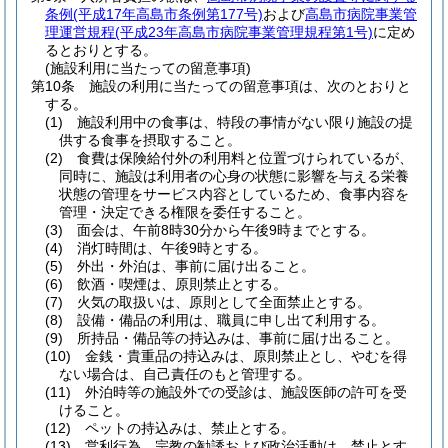
条例
(平成17年高島市条例第177号)
および
高島市病院事業管
理運営規程
(平成23年高島市病院事業管理規程第1号)
に定め
るとおりとする。
(施設利用に当たっての留意事項)
第10条
施設の利用に当たっての留意事項は、次のとおりと
する。
(1)
施設利用中の食事は、特段の事情がない限り施設の提
供する食事を摂取すること。
(2)
食費は保険給付外の利用料と位置づけられているが、
同時に、施設は利用者の心身の状態に影響を与える栄養
状態の管理をサービス内容としているため、食事内容を
管理・決定できる権限を委任すること。
(3)
面会は、午前8時30分から午後9時までとする。
(4)
消灯時間は、午後9時とする。
(5)
外出・外泊は、事前に届け出ること。
(6)
飲酒・喫煙は、原則禁止とする。
(7)
火気の取扱いは、原則として全面禁止とする。
(8)
設備・備品の利用は、職員に申し出て利用する。
(9)
所持品・備品等の持込みは、事前に届け出ること。
(10)
金銭・貴重品の持込みは、原則禁止とし、やむを得
ない場合は、自己責任のもと管理する。
(11)
外泊時等の施設外での受診は、施設医師の許可を受
けること。
(12)
ペットの持込みは、禁止とする。
(13)
営利行為、宗教の勧誘および政治活動は、禁止とす