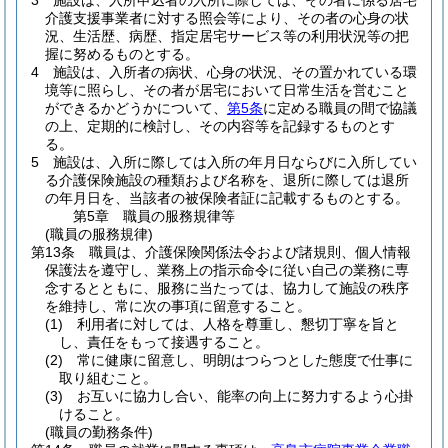
3
施設は、入所申込者の入所に際しては、その者に係る居宅
介護支援事業者に対する照会等により、その者の心身の状
況、生活歴、病歴、指定居宅サービス等の利用状況等の把
握に努めるものとする。
4
施設は、入所者の病状、心身の状況、その置かれている環
境等に照らし、その者が居宅において日常生活を営むこと
ができるかどうかについて、
第5条
に定める職員の間で協議
の上、定期的に検討し、その内容等を記録するものとす
る。
5
施設は、入所に際しては入所の年月日ならびに入所してい
る介護保険施設の種類および名称を、退所に際しては退所
の年月日を、当該者の被保険者証に記載するものとする。
第5章
職員の服務規律等
(職員の服務規律)
第13条
職員は、介護保険関係法令および諸規則、個人情報
保護法を遵守し、業務上の指示命令に従い自己の業務に専
念するとともに、服務に当たっては、協力して施設の秩序
を維持し、常に次の事項に留意すること。
(1)
利用者に対しては、人格を尊重し、懇切丁寧を旨と
し、責任をもって接遇すること。
(2)
常に健康に留意し、明朗はつらつとした態度で仕事に
取り組むこと。
(3)
お互いに協力し合い、能率の向上に努力するよう心掛
けること。
(職員の勤務条件)