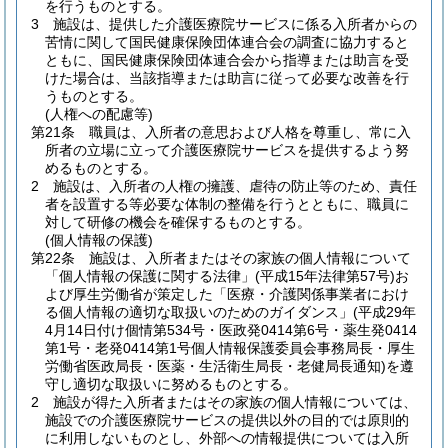
を行うものとする。
3
施設は、提供した介護医療院サービスに係る入所者からの
苦情に関して国民健康保険団体連合会の調査に協力すると
ともに、国民健康保険団体連合会から指導または助言を受
けた場合は、当該指導または助言に従って必要な改善を行
うものとする。
(人権への配慮等)
第21条
職員は、入所者の意思および人格を尊重し、常に入
所者の立場に立って介護医療院サービスを提供するよう努
めるものとする。
2
施設は、入所者の人権の擁護、虐待の防止等のため、責任
者を設置する等必要な体制の整備を行うとともに、職員に
対して研修の機会を確保するものとする。
(個人情報の保護)
第22条
施設は、入所者またはその家族の個人情報について
「個人情報の保護に関する法律」
(平成15年法律第57号)
お
よび厚生労働省が策定した「医療・介護関係事業者におけ
る個人情報の適切な取扱いのためのガイダンス」
(平成29年
4月14日付け個情第534号・医政発0414第6号・薬生発0414
第1号・老発0414第1号個人情報保護委員会事務局長・厚生
労働省医政局長・医薬・生活衛生局長・老健局長通知)
を遵
守し適切な取扱いに努めるものとする。
2
施設が得た入所者またはその家族の個人情報については、
施設での介護医療院サービスの提供以外の目的では原則的
に利用しないものとし、外部への情報提供については入所