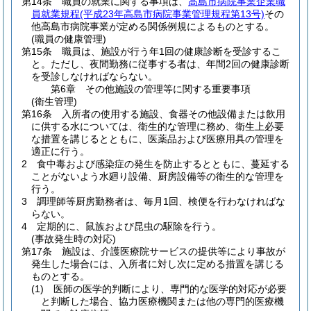
第14条
職員の就業に関する事項は、
高島市病院事業企業職
員就業規程
(平成23年高島市病院事業管理規程第13号)
その
他高島市病院事業が定める関係例規によるものとする。
(職員の健康管理)
第15条
職員は、施設が行う年1回の健康診断を受診するこ
と。
ただし、夜間勤務に従事する者は、年間2回の健康診断
を受診しなければならない。
第6章
その他施設の管理等に関する重要事項
(衛生管理)
第16条
入所者の使用する施設、食器その他設備または飲用
に供する水については、衛生的な管理に務め、衛生上必要
な措置を講じるとともに、医薬品および医療用具の管理を
適正に行う。
2
食中毒および感染症の発生を防止するとともに、蔓延する
ことがないよう水廻り設備、厨房設備等の衛生的な管理を
行う。
3
調理師等厨房勤務者は、毎月1回、検便を行わなければな
らない。
4
定期的に、鼠族および昆虫の駆除を行う。
(事故発生時の対応)
第17条
施設は、介護医療院サービスの提供等により事故が
発生した場合には、入所者に対し次に定める措置を講じる
ものとする。
(1)
医師の医学的判断により、専門的な医学的対応が必要
と判断した場合、協力医療機関または他の専門的医療機