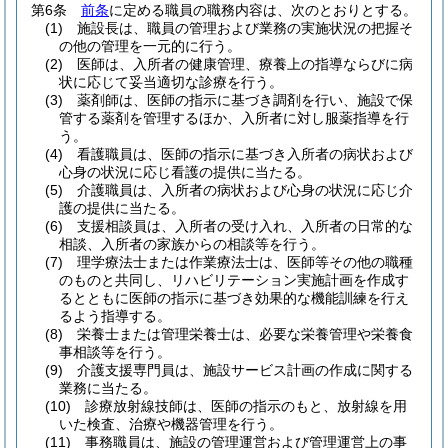
第6条
前条
に定める職員の職務内容は、次のとおりとする。
(1)
施設長は、職員の管理および業務の実施状況の把握そ
の他の管理を一元的に行う。
(2)
医師は、入所者の健康管理、療養上の指導ならびに病
状に応じて妥当適切な診療を行う。
(3)
薬剤師は、医師の指示に基づき調剤を行い、施設で保
管する薬剤を管理するほか、入所者に対し服薬指導を行
う。
(4)
看護職員は、医師の指示に基づき入所者の病状および
心身の状況に応じ看護の提供に当たる。
(5)
介護職員は、入所者の病状および心身の状況に応じ介
護の提供に当たる。
(6)
支援相談員は、入所者の受け入れ、入所者の日常的な
相談、入所者の家族からの相談等を行う。
(7)
理学療法士または作業療法士は、医師等その他の職種
のものと共同し、リハビリテーション実施計画を作成す
るとともに医師の指示に基づき効果的な機能訓練を行え
るよう指導する。
(8)
栄養士または管理栄養士は、必要な栄養管理や栄養食
事相談等を行う。
(9)
介護支援専門員は、施設サービス計画の作成に関する
業務に当たる。
(10)
診療放射線技師は、医師の指示のもと、放射線を用
いた検査、治療や機器管理を行う。
(11)
事務職員は、施設の管理運営および管理運営上の事