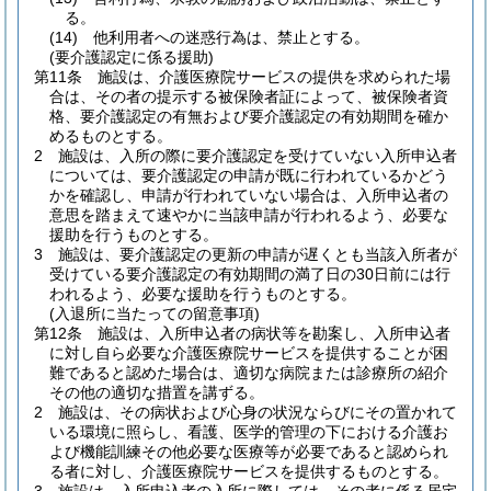
る。
(14)
他利用者への迷惑行為は、禁止とする。
(要介護認定に係る援助)
第11条
施設は、介護医療院サービスの提供を求められた場
合は、その者の提示する被保険者証によって、被保険者資
格、要介護認定の有無および要介護認定の有効期間を確か
めるものとする。
2
施設は、入所の際に要介護認定を受けていない入所申込者
については、要介護認定の申請が既に行われているかどう
かを確認し、申請が行われていない場合は、入所申込者の
意思を踏まえて速やかに当該申請が行われるよう、必要な
援助を行うものとする。
3
施設は、要介護認定の更新の申請が遅くとも当該入所者が
受けている要介護認定の有効期間の満了日の30日前には行
われるよう、必要な援助を行うものとする。
(入退所に当たっての留意事項)
第12条
施設は、入所申込者の病状等を勘案し、入所申込者
に対し自ら必要な介護医療院サービスを提供することが困
難であると認めた場合は、適切な病院または診療所の紹介
その他の適切な措置を講ずる。
2
施設は、その病状および心身の状況ならびにその置かれて
いる環境に照らし、看護、医学的管理の下における介護お
よび機能訓練その他必要な医療等が必要であると認められ
る者に対し、介護医療院サービスを提供するものとする。