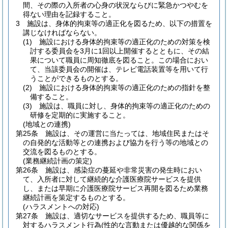
間、その際の入所者の心身の状況ならびに緊急かつやむを
得ない理由を記録すること。
3
施設は、身体的拘束等の適正化を図るため、以下の措置を
講じなければならない。
(1)
施設における身体的拘束等の適正化のための対策を検
討する委員会を3月に1回以上開催するとともに、その結
果について職員に周知徹底を図ること。
この場合におい
て、当該委員会の開催は、テレビ電話装置等を用いて行
うことができるものとする。
(2)
施設における身体的拘束等の適正化のための指針を整
備すること。
(3)
施設は、職員に対し、身体的拘束等の適正化のための
研修を定期的に実施すること。
(地域との連携)
第25条
施設は、その運営に当たっては、地域住民またはそ
の自発的な活動等との連携および協力を行う等の地域との
交流を図るものとする。
(業務継続計画の策定)
第26条
施設は、感染症の蔓延や非常災害の発生時におい
て、入所者に対して継続的な介護医療院サービスを提供
し、または早期に介護医療院サービス再開を図るため業務
継続計画を策定するものとする。
(ハラスメントへの対応)
第27条
施設は、適切なサービスを提供するため、職員等に
対するハラスメント行為
(性的な言動または優越的な関係を