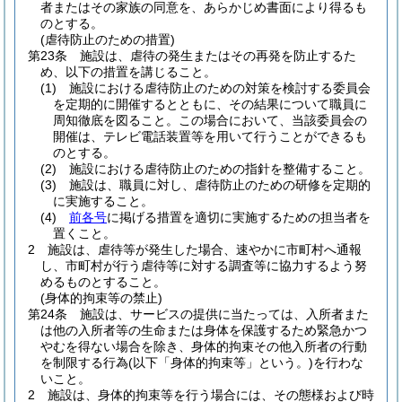
者またはその家族の同意を、あらかじめ書面により得るも
のとする。
(虐待防止のための措置)
第23条
施設は、虐待の発生またはその再発を防止するた
め、以下の措置を講じること。
(1)
施設における虐待防止のための対策を検討する委員会
を定期的に開催するとともに、その結果について職員に
周知徹底を図ること。
この場合において、当該委員会の
開催は、テレビ電話装置等を用いて行うことができるも
のとする。
(2)
施設における虐待防止のための指針を整備すること。
(3)
施設は、職員に対し、虐待防止のための研修を定期的
に実施すること。
(4)
前各号
に掲げる措置を適切に実施するための担当者を
置くこと。
2
施設は、虐待等が発生した場合、速やかに市町村へ通報
し、市町村が行う虐待等に対する調査等に協力するよう努
めるものとすること。
(身体的拘束等の禁止)
第24条
施設は、サービスの提供に当たっては、入所者また
は他の入所者等の生命または身体を保護するため緊急かつ
やむを得ない場合を除き、身体的拘束その他入所者の行動
を制限する行為
(以下「身体的拘束等」という。)
を行わな
いこと。
2
施設は、身体的拘束等を行う場合には、その態様および時