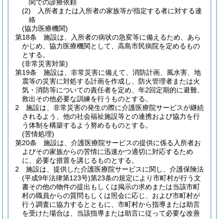
関での診療依頼
(2)
入所者または入所者の家族等が指定する者に対する連
絡
(協力医療機関)
第18条
施設は、入所者の病状の急変等に備えるため、あら
かじめ、協力医療機関として、高島市民病院を定めるもの
とする。
(非常災害対策)
第19条
施設は、非常災害に備えて、消防計画、風水害、地
震等の災害に対処する計画を作成し、防火管理者または火
気・消防等についての責任者を定め、年2回定期的に避難、
救出その他必要な訓練を行うものとする。
2
施設は、非常災害の発生の際に介護医療院サービスが継続
されるよう、他の社会福祉施設等との連携および協力を行
う体制を構築するよう努めるものとする。
(苦情処理)
第20条
施設は、介護医療院サービスの提供に係る入所者お
よびその家族からの苦情に迅速かつ適切に対応するため
に、必要な措置を講じるものとする。
2
施設は、提供した介護医療院サービスに関し、介護保険法
(平成9年法律第123号)
第23条の規定により市町村が行う文
書その他の物件の提出もしくは掲示の求めまたは当該市町
村の職員からの質問もしくは照会に応じ、および市町村が
行う調査に協力するとともに、市町村から指導または助言
を受けた場合は、当該指導または助言に従って必要な改善