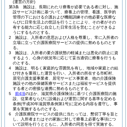
(運営の方針)
第3条
施設は、長期にわたり療養が必要である者に対し、施
設サービス計画に基づいて、療養上の管理、看護、医学的
管理の下における介護および機能訓練その他必要な医療な
らびに日常生活上の世話を行うことにより、その者がその
有する能力に応じ自立した日常生活を営むことができるよ
うにするものとする。
2
施設は、入所者の意思および人格を尊重し、常に入所者の
立場に立って介護医療院サービスの提供に努めるものとす
る。
3
施設は、入所者の要介護状態の軽減または悪化の防止に資
するよう、心身の状況等に応じて妥当適切に療養を行うも
のとする。
4
施設は、明るく家庭的な雰囲気を有し、地域や家庭との結
び付きを重視した運営を行い、入所者の所在する市町村、
居宅介護支援事業者、居宅サービス事業者、他の介護保険
施設その他の保健医療サービスまたは福祉サービスを提供
する者との密接な連携に努めるものとする。
5
前4項
のほか、滋賀県介護保険法に基づく介護医療院の施
設、従業者ならびに設備および運営に関する基準を定める
条例
(平成30年滋賀県条例第1号)
に定める内容を遵守し、事
業を実施するものとする。
6
介護医療院サービスの提供に当たっては、懇切丁寧を旨と
し、入所者またはその家族に対して療養上必要な事項につ
いて説明を行うとともに、入所者の同意を得て実施する。