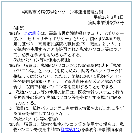
○高島市民病院私物パソコン等運用管理要綱
平成25年3月1日
病院事業訓令第3号
(趣旨)
第1条
この訓令
は、高島市民病院情報セキュリティポリシー
(以下「セキュリティポリシー」という。)
第8条第8項の規
定に基づき、高島市民病院の職員
(以下「職員」という。)
が院内で使用することを許可された私物パソコン等につい
て、必要な事項を定めるものとする。
(私物パソコン等の使用の範囲)
第2条
職員は、私物のパソコンおよび記録媒体
(以下「私物
パソコン等」という。)
を持ち込み、院内のネットワークに
接続してはならない。
ただし、業務において私物パソコン
等の使用を情報セキュリティ管理責任者が必要と認めた場
合は、院内で私物パソコン等を使用することができる。
2
私物パソコン等の使用の範囲は、医療情報システムで行う
業務以外の業務で私物パソコン等を必要とする場合に限る
ものとする。
3
職員は、私物パソコン等に患者個人情報およびこれに準ず
る情報を保存してはならない。
(私物パソコン等の管理)
第3条
職員は、院内で私物パソコン等を使用する場合は、私
物パソコン等使用申請書
(
様式第1号
)
を事務部医事課情報管