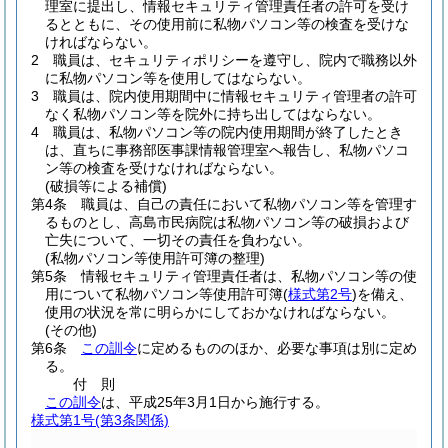
理室に提出し、情報セキュリティ管理責任者の許可を受け
るとともに、その使用前に私物パソコン等の検査を受けな
ければならない。
2
職員は、セキュリティポリシーを遵守し、院内で職務以外
に私物パソコン等を使用してはならない。
3
職員は、院内使用期間中に情報セキュリティ管理者の許可
なく私物パソコン等を院外に持ち出してはならない。
4
職員は、私物パソコン等の院内使用期間が終了したとき
は、直ちに事務部医事課情報管理室へ報告し、私物パソコ
ン等の検査を受けなければならない。
(破損等による補償)
第4条
職員は、自己の責任において私物パソコン等を管理す
るものとし、高島市民病院は私物パソコン等の破損および
亡失について、一切その責任を負わない。
(私物パソコン等使用許可簿の整理)
第5条
情報セキュリティ管理責任者は、私物パソコン等の使
用について私物パソコン等使用許可簿
(
様式第2号
)
を備え、
使用の状況を常に明らかにしておかなければならない。
(その他)
第6条
この訓令
に定めるもののほか、必要な事項は別に定め
る。
付
則
この訓令
は、平成25年3月1日から施行する。
様式第1号
(第3条関係)