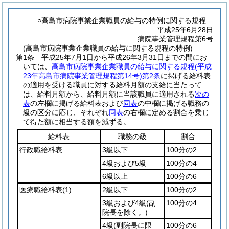
○高島市病院事業企業職員の給与の特例に関する規程
平成25年6月28日
病院事業管理規程第6号
(高島市病院事業企業職員の給与に関する規程の特例)
第1条
平成25年7月1日から平成26年3月31日までの間にお
いては、
高島市病院事業企業職員の給与に関する規程
(平成
23年高島市病院事業管理規程第14号)
第2条
に掲げる給料表
の適用を受ける職員に対する給料月額の支給に当たって
は、給料月額から、給料月額に当該職員に適用される
次の
表
の左欄に掲げる給料表および
同表
の中欄に掲げる職務の
級の区分に応じ、それぞれ
同表
の右欄に定める割合を乗じ
て得た額に相当する額を減ずる。
給料表
職務の級
割合
行政職給料表
3級以下
100分の2
4級および5級
100分の4
6級以上
100分の6
医療職給料表
(1)
2級以下
100分の2
3級および4級
(副
100分の4
院長を除く。)
4級
(副院長に限
100分の6