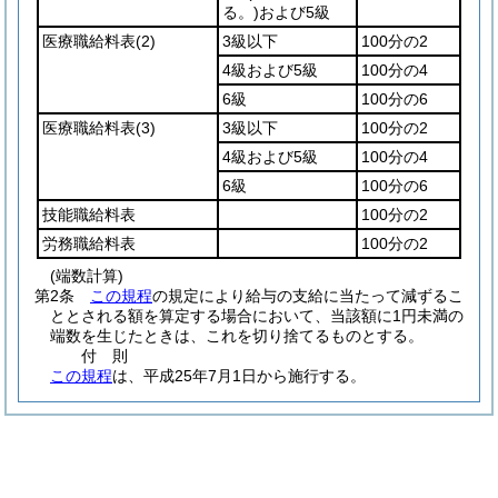
る。)
および5級
医療職給料表
(2)
3級以下
100分の2
4級および5級
100分の4
6級
100分の6
医療職給料表
(3)
3級以下
100分の2
4級および5級
100分の4
6級
100分の6
技能職給料表
100分の2
労務職給料表
100分の2
(端数計算)
第2条
この規程
の規定により給与の支給に当たって減ずるこ
ととされる額を算定する場合において、当該額に1円未満の
端数を生じたときは、これを切り捨てるものとする。
付
則
この規程
は、平成25年7月1日から施行する。