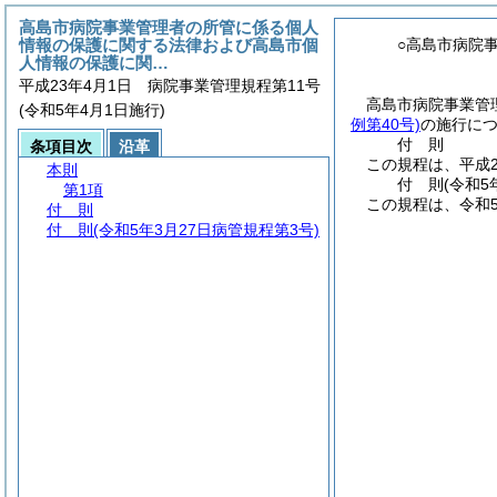
高島市病院事業管理者の所管に係る個人
情報の保護に関する法律および高島市個
○高島市病院
人情報の保護に関…
平成23年4月1日 病院事業管理規程第11号
高島市病院事業管
(令和5年4月1日施行)
例第40号)
の施行に
付
則
条項目次
沿革
この規程は、平成2
本則
付
則
(令和5
第1項
この規程は、令和
付 則
付 則
(令和5年3月27日病管規程第3号)