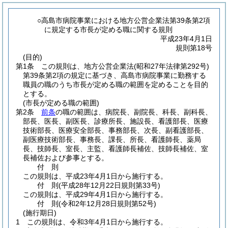
○高島市病院事業における地方公営企業法第39条第2項
に規定する市長が定める職に関する規則
平成23年4月1日
規則第18号
(目的)
第1条
この規則は、地方公営企業法
(昭和27年法律第292号)
第39条第2項の規定に基づき、高島市病院事業に勤務する
職員の職のうち市長が定める職の範囲を定めることを目的
とする。
(市長が定める職の範囲)
第2条
前条
の職の範囲は、病院長、副院長、科長、副科長、
部長、医長、副医長、診療所長、施設長、看護部長、医療
技術部長、医療安全部長、事務部長、次長、副看護部長、
副医療技術部長、事務長、課長、所長、看護師長、薬局
長、技師長、室長、主監、看護師長補佐、技師長補佐、室
長補佐および参事とする。
付
則
この規則は、平成23年4月1日から施行する。
付
則
(平成28年12月22日
規則第33号)
この規則は、平成29年4月1日から施行する。
付
則
(令和2年12月28日
規則第52号)
(施行期日)
1
この規則は、令和3年4月1日から施行する。