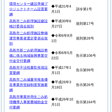
環境センター建設準備プ
◆平成31年4
ロジェクトチーム設置要
訓令第1号
月1日
綱
高島市ごみ処理施設建設
◆平成30年6
規則第17号
検討委員会規則
月27日
高島市ごみ処理施設整備
◆令和6年8月
運営事業者選定委員会規
規則第28号
1日
則
高島市新ごみ処理施設整
◆令和6年5月
備に係る地域振興事業交
告示第106号
22日
付金交付要綱
高島市不法投棄監視員設
◆平成17年1
告示第99号
置要綱
月1日
高島市ごみ減量等推進優
◆平成26年3
良事業所登録制度実施要
告示第26号
月18日
綱
高島市事業所用生ごみ処
◆平成26年10
理機導入事業費補助金交
告示第164号
月1日
付要綱