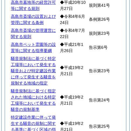
高島市墓地等の経営許可
◆平成20年10
規則第41号
等に関する規則
月27日
高島市斎場の設置および
◆令和4年6月
条例第26号
管理に関する条例
24日
高島市斎場の管理運営に
◆令和4年7月
規則第23号
関する規則
22日
高島市ペット霊園等の設
◆平成21年1
告示第6号
置等に関する指導要綱
月26日
騒音規制法に基づく特定
工場等において発生する
◆平成19年2
騒音および特定建設作業
告示第23号
月21日
に伴って発生する騒音を
規制する地域の指定
騒音規制法に基づく指定
された地域における特定
◆平成19年2
告示第24号
工場等において発生する
月21日
騒音の規制基準
特定建設作業に伴って発
生する騒音の規制に関す
◆平成19年2
告示第25号
る基準に基づく区域の指
月21日