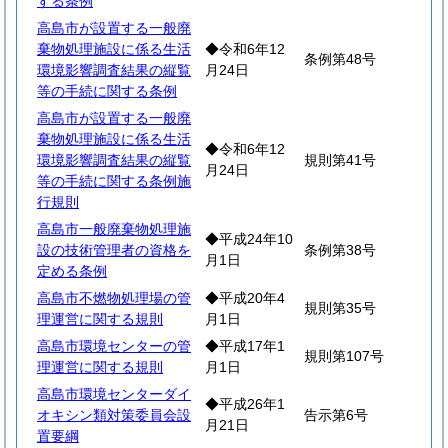
する条例
高島市が設置する一般廃
棄物処理施設に係る生活
◆令和6年12
条例第48号
環境影響調査結果の縦覧
月24日
等の手続に関する条例
高島市が設置する一般廃
棄物処理施設に係る生活
◆令和6年12
環境影響調査結果の縦覧
規則第41号
月24日
等の手続に関する条例施
行規則
高島市一般廃棄物処理施
◆平成24年10
設の技術管理者の資格を
条例第38号
月1日
定める条例
高島市不燃物処理場の管
◆平成20年4
規則第35号
理運営に関する規則
月1日
高島市環境センターの管
◆平成17年1
規則第107号
理運営に関する規則
月1日
高島市環境センターダイ
◆平成26年1
オキシン類対策委員会設
告示第6号
月21日
置要綱