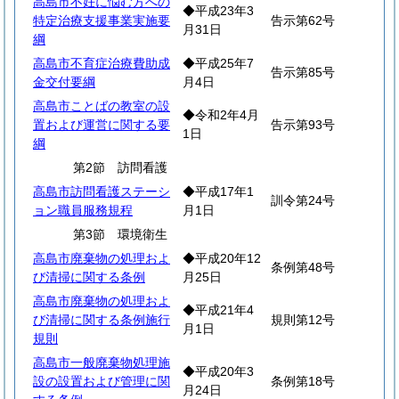
高島市不妊に悩む方への
◆平成23年3
特定治療支援事業実施要
告示第62号
月31日
綱
高島市不育症治療費助成
◆平成25年7
告示第85号
金交付要綱
月4日
高島市ことばの教室の設
◆令和2年4月
置および運営に関する要
告示第93号
1日
綱
第2節 訪問看護
高島市訪問看護ステーシ
◆平成17年1
訓令第24号
ョン職員服務規程
月1日
第3節 環境衛生
高島市廃棄物の処理およ
◆平成20年12
条例第48号
び清掃に関する条例
月25日
高島市廃棄物の処理およ
◆平成21年4
び清掃に関する条例施行
規則第12号
月1日
規則
高島市一般廃棄物処理施
◆平成20年3
設の設置および管理に関
条例第18号
月24日