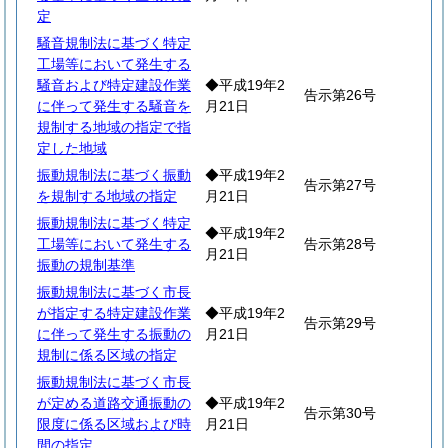
定
騒音規制法に基づく特定
工場等において発生する
騒音および特定建設作業
◆平成19年2
告示第26号
に伴って発生する騒音を
月21日
規制する地域の指定で指
定した地域
振動規制法に基づく振動
◆平成19年2
告示第27号
を規制する地域の指定
月21日
振動規制法に基づく特定
◆平成19年2
工場等において発生する
告示第28号
月21日
振動の規制基準
振動規制法に基づく市長
が指定する特定建設作業
◆平成19年2
告示第29号
に伴って発生する振動の
月21日
規制に係る区域の指定
振動規制法に基づく市長
が定める道路交通振動の
◆平成19年2
告示第30号
限度に係る区域および時
月21日
間の指定