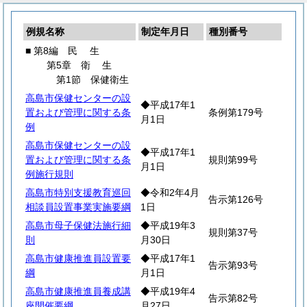
例規名称
制定年月日
種別番号
■ 第8編
民
生
第5章
衛
生
第1節 保健衛生
高島市保健センターの設
◆平成17年1
置および管理に関する条
条例第179号
月1日
例
高島市保健センターの設
◆平成17年1
置および管理に関する条
規則第99号
月1日
例施行規則
高島市特別支援教育巡回
◆令和2年4月
告示第126号
相談員設置事業実施要綱
1日
高島市母子保健法施行細
◆平成19年3
規則第37号
則
月30日
高島市健康推進員設置要
◆平成17年1
告示第93号
綱
月1日
高島市健康推進員養成講
◆平成19年4
告示第82号
座開催要綱
月27日