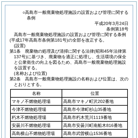
○高島市一般廃棄物処理施設の設置および管理に関する
条例
平成20年3月24日
条例第18号
高島市一般廃棄物処理施設の設置および管理に関する条例
(平成17年高島市条例第181号)の全部を改正する。
(設置)
第1条
廃棄物の処理及び清掃に関する法律
(昭和45年法律第
137号)
に基づき、廃棄物を適正に処理し、生活環境の保全
と公衆衛生の向上を図るため、高島市一般廃棄物処理施設
を設置する。
(名称および位置)
第2条
高島市一般廃棄物処理施設の名称および位置は、次の
とおりとする。
名称
位置
マキノ不燃物処理場
高島市マキノ町沢202番地
今津不燃物処理場
高島市今津町杉山35番地
朽木不燃物処理場
高島市朽木荒川1119番地
安曇川不燃物処理場
高島市安曇川町南船木816番地
高島横山不燃物処理場
高島市武曽横山1536番地