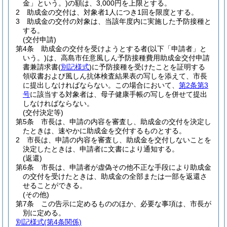
金」という。)
の額は、3,000円を上限とする。
2
助成金の交付は、対象者1人につき1回を限度とする。
3
助成金の交付の対象は、当該年度内に実施した予防接種と
する。
(交付申請)
第4条
助成金の交付を受けようとする者
(以下「申請者」と
いう。)
は、高島市任意風しん予防接種費用助成金交付申請
書兼請求書
(
別記様式
)
に予防接種を受けたことを証明する
領収書および風しん抗体検査結果表の写しを添えて、市長
に提出しなければならない。
この場合において、
第2条第3
号
に該当する対象者は、母子健康手帳の写しを併せて提出
しなければならない。
(交付決定等)
第5条
市長は、申請の内容を審査し、助成金の交付を決定し
たときは、速やかに助成金を交付するものとする。
2
市長は、申請の内容を審査し、助成金を交付しないことを
決定したときは、申請者に文書により通知する。
(返還)
第6条
市長は、申請者が虚偽その他不正な手段により助成金
の交付を受けたときは、助成金の全部または一部を返還さ
せることができる。
(その他)
第7条
この告示に定めるもののほか、必要な事項は、市長が
別に定める。
別記様式
(第4条関係)