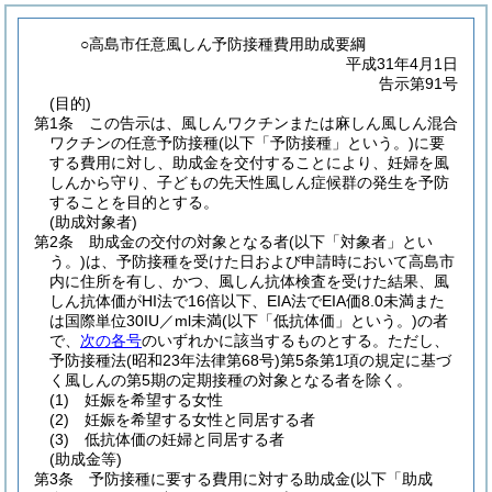
○高島市任意風しん予防接種費用助成要綱
平成31年4月1日
告示第91号
(目的)
第1条
この告示は、風しんワクチンまたは麻しん風しん混合
ワクチンの任意予防接種
(以下「予防接種」という。)
に要
する費用に対し、助成金を交付することにより、妊婦を風
しんから守り、子どもの先天性風しん症候群の発生を予防
することを目的とする。
(助成対象者)
第2条
助成金の交付の対象となる者
(以下「対象者」とい
う。)
は、予防接種を受けた日および申請時において高島市
内に住所を有し、かつ、風しん抗体検査を受けた結果、風
しん抗体価がHI法で16倍以下、EIA法でEIA価8.0未満また
は国際単位30IU／ml未満
(以下「低抗体価」という。)
の者
で、
次の各号
のいずれかに該当するものとする。
ただし、
予防接種法
(昭和23年法律第68号)
第5条第1項の規定に基づ
く風しんの第5期の定期接種の対象となる者を除く。
(1)
妊娠を希望する女性
(2)
妊娠を希望する女性と同居する者
(3)
低抗体価の妊婦と同居する者
(助成金等)
第3条
予防接種に要する費用に対する助成金
(以下「助成