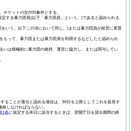
、チケットの交付対象外とする。
規定する暴力団員
(以下「暴力団員」という。)
であると認められる
団をいう。以下この項において同じ。)
または暴力団員が経営に実質
をもって、暴力団または暴力団員を利用するなどしたと認められ
るいは積極的に暴力団の維持、運営に協力し、または関与してい
。
することが適当と認める場合は、30日を上限としてこれを延長す
連絡しなければならない。
第1条
に規定する休日に該当するときは、翌開庁日を貸出期間の終