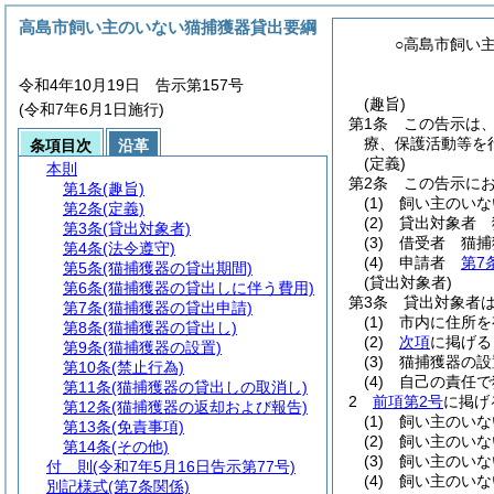
高島市飼い主のいない猫捕獲器貸出要綱
○高島市飼い
令和4年10月19日 告示第157号
(趣旨)
(令和7年6月1日施行)
第1条
この告示は
療、保護活動等を
条項目次
沿革
(定義)
本則
第2条
この告示に
第1条
(趣旨)
(1)
飼い主のいな
第2条
(定義)
(2)
貸出対象者 
第3条
(貸出対象者)
(3)
借受者 猫捕
第4条
(法令遵守)
(4)
申請者
第7
第5条
(猫捕獲器の貸出期間)
(貸出対象者)
第6条
(猫捕獲器の貸出しに伴う費用)
第3条
貸出対象者
第7条
(猫捕獲器の貸出申請)
(1)
市内に住所を
第8条
(猫捕獲器の貸出し)
(2)
次項
に掲げる
第9条
(猫捕獲器の設置)
(3)
猫捕獲器の設
第10条
(禁止行為)
(4)
自己の責任で
第11条
(猫捕獲器の貸出しの取消し)
2
前項第2号
に掲げ
第12条
(猫捕獲器の返却および報告)
(1)
飼い主のいな
第13条
(免責事項)
(2)
飼い主のいな
第14条
(その他)
(3)
飼い主のいな
付 則
(令和7年5月16日告示第77号)
(4)
飼い主のいな
別記様式
(第7条関係)