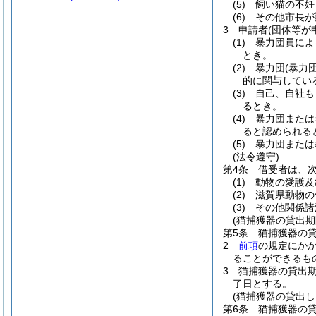
(5)
飼い猫の不妊
(6)
その他市長が
3
申請者
(団体等が
(1)
暴力団員によ
とき。
(2)
暴力団
(暴力
的に関与してい
(3)
自己、自社も
るとき。
(4)
暴力団または
ると認められる
(5)
暴力団または
(法令遵守)
第4条
借受者は、
(1)
動物の愛護及
(2)
滋賀県動物の
(3)
その他関係諸
(猫捕獲器の貸出期
第5条
猫捕獲器の貸
2
前項
の規定にか
ることができるも
3
猫捕獲器の貸出
了日とする。
(猫捕獲器の貸出し
第6条
猫捕獲器の