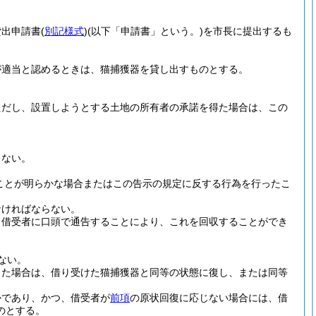
貸出申請書
(
別記様式
)
(以下「申請書」という。)
を市長に提出するも
が適当と認めるときは、猫捕獲器を貸し出すものとする。
ただし、設置しようとする土地の所有者の承諾を得た場合は、この
らない。
ことが明らかな場合またはこの告示の規定に反する行為を行ったこ
なければならない。
、借受者に口頭で通告することにより、これを回収することができ
ない。
った場合は、借り受けた猫捕獲器と同等の状態に復し、または同等
かであり、かつ、借受者が
前項
の原状回復に応じない場合には、借
のとする。