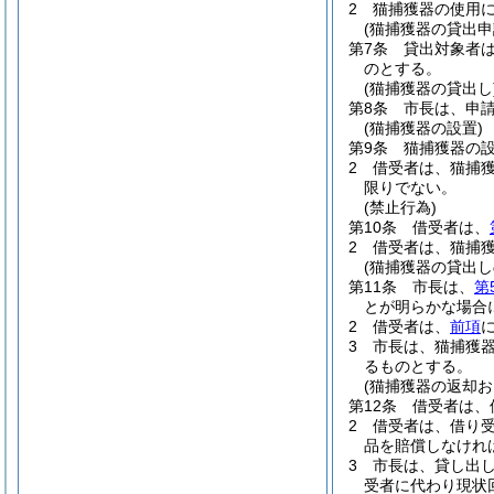
2
猫捕獲器の使用
(猫捕獲器の貸出申
第7条
貸出対象者
のとする。
(猫捕獲器の貸出し
第8条
市長は、申
(猫捕獲器の設置)
第9条
猫捕獲器の
2
借受者は、猫捕
限りでない。
(禁止行為)
第10条
借受者は、
2
借受者は、猫捕
(猫捕獲器の貸出し
第11条
市長は、
第
とが明らかな場合
2
借受者は、
前項
3
市長は、猫捕獲
るものとする。
(猫捕獲器の返却お
第12条
借受者は、
2
借受者は、借り
品を賠償しなけれ
3
市長は、貸し出
受者に代わり現状