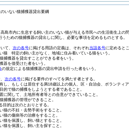
主のいない猫捕獲器貸出要綱
、高島市内に生息する飼い主のいない猫が与える市民への生活衛生上の
行うための猫捕獲器の貸出しに関し、必要な事項を定めるものとする。
おいて、
次の各号
に掲げる用語の定義は、それぞれ
当該各号
に定めると
い猫 特定の飼い主がなく、地域に住み着いている猫をいう。
猫捕獲器を貸出すことができる者をいう。
獲器を借受けた者をいう。
条
の規定による猫捕獲器の貸出申請を行った者をいう。
は、
次の各号
に掲げる要件のすべてを満たす者とする。
有し、もしくは居住する満18歳以上の個人、区・自治会、ボランティ
目的で猫の捕獲をしようとする者であること。
置に関して、土地所有者等との合意ができていること。
猫捕獲器の管理ができること。
る目的は次のとおりとする。
い猫の不妊・去勢手術をすること。
い猫の傷病等の治療をすること。
い猫を保護し、飼い猫とすること。
い猫を保護し、飼い主を探すこと。