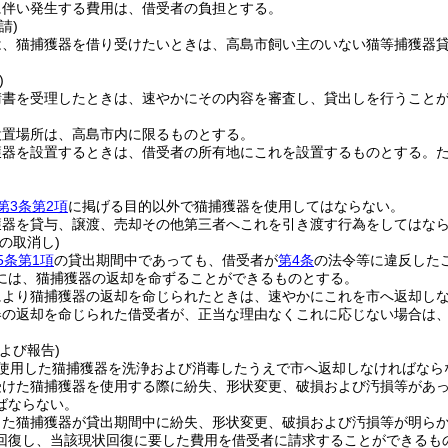
に伴い発生する費用は、借受者の負担とする。
請)
は、猫捕獲器を借り受けたいときは、高島市飼い主のいない猫等捕獲器
)
請書を受理したときは、速やかにその内容を審査し、貸出しを行うこと
設置場所は、高島市内に限るものとする。
獲器を設置するときは、借受者の所有地にこれを設置するものとする。
第3条第2項
に掲げる目的以外で猫捕獲器を使用してはならない。
獲器を貸与、譲渡、売却その他第三者へこれを引き渡す行為をしてはな
の取消し)
5条第1項
の貸出期間中であっても、借受者が
第4条
の法令等に違反した
には、猫捕獲器の返却を命ずることができるものとする。
により猫捕獲器の返却を命じられたときは、速やかにこれを市へ返却し
器の返却を命じられた借受者が、正当な理由なくこれに応じない場合は
よび報告)
使用した猫捕獲器を洗浄および消毒したうえで市へ返却しなければなら
受けた猫捕獲器を使用する際に紛失、形状変更、破損および汚損等があ
ばならない。
した猫捕獲器が貸出期間中に紛失、形状変更、破損および汚損等が明ら
回復し、当該現状回復に要した費用を借受者に請求することができるも