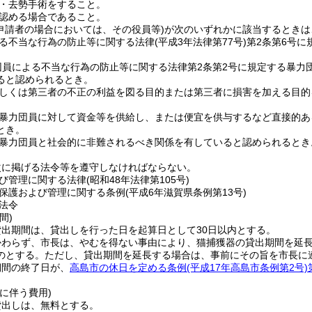
・去勢手術をすること。
認める場合であること。
申請者の場合においては、その役員等)
が次のいずれかに該当するときは
る不当な行為の防止等に関する法律
(平成3年法律第77号)
第2条第6号に
団員による不当な行為の防止等に関する法律第2条第2号に規定する暴力
ると認められるとき。
しくは第三者の不正の利益を図る目的または第三者に損害を加える目的
暴力団員に対して資金等を供給し、または便宜を供与するなど直接的あ
とき。
暴力団員と社会的に非難されるべき関係を有していると認められるとき
次に掲げる法令等を遵守しなければならない。
び管理に関する法律
(昭和48年法律第105号)
保護および管理に関する条例
(平成6年滋賀県条例第13号)
法令
間)
出期間は、貸出しを行った日を起算日として30日以内とする。
かわらず、市長は、やむを得ない事由により、猫捕獲器の貸出期間を延長
のとする。
ただし、貸出期間を延長する場合は、事前にその旨を市長に
期間の終了日が、
高島市の休日を定める条例
(平成17年高島市条例第2号)
に伴う費用)
貸出しは、無料とする。