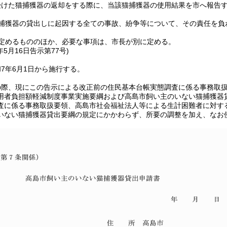
受けた猫捕獲器の返却をする際に、当該猫捕獲器の使用結果を市へ報告
捕獲器の貸出しに起因する全ての事故、紛争等について、その責任を負
定めるもののほか、必要な事項は、市長が別に定める。
年5月16日
告示第77号)
7年6月1日から施行する。
の際、現にこの告示による改正前の住民基本台帳実態調査に係る事務取
用者負担額軽減制度事業実施要綱および高島市飼い主のいない猫捕獲器
査に係る事務取扱要領、高島市社会福祉法人等による生計困難者に対す
いない猫捕獲器貸出要綱の規定にかかわらず、所要の調整を加え、なお