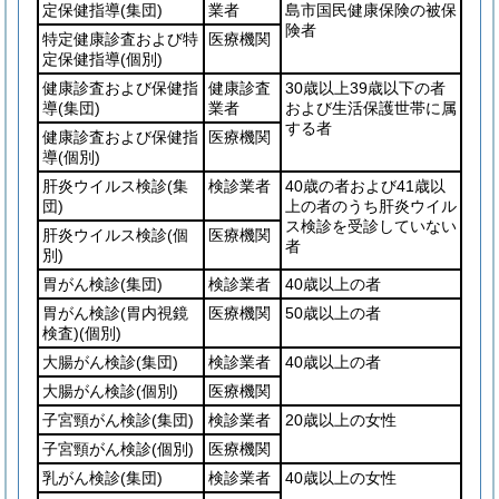
定保健指導
(集団)
業者
島市国民健康保険の被保
険者
特定健康診査および特
医療機関
定保健指導
(個別)
健康診査および保健指
健康診査
30歳以上39歳以下の者
導
(集団)
業者
および生活保護世帯に属
する者
健康診査および保健指
医療機関
導
(個別)
肝炎ウイルス検診
(集
検診業者
40歳の者および41歳以
団)
上の者のうち肝炎ウイル
ス検診を受診していない
肝炎ウイルス検診
(個
医療機関
者
別)
胃がん検診
(集団)
検診業者
40歳以上の者
胃がん検診
(胃内視鏡
医療機関
50歳以上の者
検査)
(個別)
大腸がん検診
(集団)
検診業者
40歳以上の者
大腸がん検診
(個別)
医療機関
子宮頸がん検診
(集団)
検診業者
20歳以上の女性
子宮頸がん検診
(個別)
医療機関
乳がん検診
(集団)
検診業者
40歳以上の女性