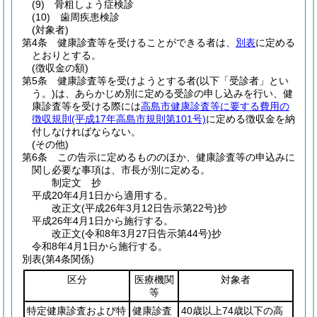
(9)
骨粗しょう症検診
(10)
歯周疾患検診
(対象者)
第4条
健康診査等を受けることができる者は、
別表
に定める
とおりとする。
(徴収金の額)
第5条
健康診査等を受けようとする者
(以下「受診者」とい
う。)
は、あらかじめ別に定める受診の申し込みを行い、健
康診査等を受ける際には
高島市健康診査等に要する費用の
徴収規則
(平成17年高島市規則第101号)
に定める徴収金を納
付しなければならない。
(その他)
第6条
この告示に定めるもののほか、健康診査等の申込みに
関し必要な事項は、市長が別に定める。
制定文
抄
平成20年4月1日から適用する。
改正文
(平成26年3月12日
告示第22号)
抄
平成26年4月1日から施行する。
改正文
(令和8年3月27日
告示第44号)
抄
令和8年4月1日から施行する。
別表
(第4条関係)
区分
医療機関
対象者
等
特定健康診査および特
健康診査
40歳以上74歳以下の高