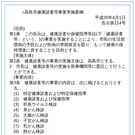
○高島市健康診査等事業実施要綱
平成20年4月1日
告示第114号
(目的)
第1条
この告示は、健康診査や保健指導等
(以下「健康診査
等」という。)
の事業を実施することにより、市民の生活習
慣病の予防および疾病の早期発見を図り、もって健康の保
持増進に資することを目的とする。
(実施主体)
第2条
健康診査等の事業の実施主体は、高島市とする。
2
市長は、健康診査等の実施を医療機関等に委託して行うこ
とができる。
(事業内容)
第3条
健康診査等の事業の内容は、次に掲げるとおりとす
る。
(1)
特定健康診査および特定保健指導
(2)
健康診査および保健指導
(3)
肝炎ウイルス検診
(4)
胃がん検診
(5)
大腸がん検診
(6)
子宮がん検診
(7)
乳がん検診
(8)
肺がん検診