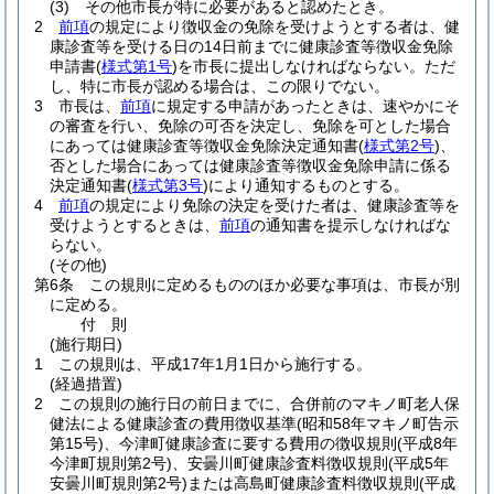
(3)
その他市長が特に必要があると認めたとき。
2
前項
の規定により徴収金の免除を受けようとする者は、健
康診査等を受ける日の14日前までに健康診査等徴収金免除
申請書
(
様式第1号
)
を市長に提出しなければならない。
ただ
し、特に市長が認める場合は、この限りでない。
3
市長は、
前項
に規定する申請があったときは、速やかにそ
の審査を行い、免除の可否を決定し、免除を可とした場合
にあっては健康診査等徴収金免除決定通知書
(
様式第2号
)
、
否とした場合にあっては健康診査等徴収金免除申請に係る
決定通知書
(
様式第3号
)
により通知するものとする。
4
前項
の規定により免除の決定を受けた者は、健康診査等を
受けようとするときは、
前項
の通知書を提示しなければな
らない。
(その他)
第6条
この規則に定めるもののほか必要な事項は、市長が別
に定める。
付
則
(施行期日)
1
この規則は、平成17年1月1日から施行する。
(経過措置)
2
この規則の施行日の前日までに、合併前のマキノ町老人保
健法による健康診査の費用徴収基準
(昭和58年マキノ町告示
第15号)
、今津町健康診査に要する費用の徴収規則
(平成8年
今津町規則第2号)
、安曇川町健康診査料徴収規則
(平成5年
安曇川町規則第2号)
または高島町健康診査料徴収規則
(平成