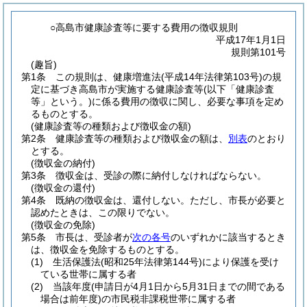
○高島市健康診査等に要する費用の徴収規則
平成17年1月1日
規則第101号
(趣旨)
第1条
この規則は、健康増進法
(平成14年法律第103号)
の規
定に基づき高島市が実施する健康診査等
(以下「健康診査
等」という。)
に係る費用の徴収に関し、必要な事項を定め
るものとする。
(健康診査等の種類および徴収金の額)
第2条
健康診査等の種類および徴収金の額は、
別表
のとおり
とする。
(徴収金の納付)
第3条
徴収金は、受診の際に納付しなければならない。
(徴収金の還付)
第4条
既納の徴収金は、還付しない。
ただし、市長が必要と
認めたときは、この限りでない。
(徴収金の免除)
第5条
市長は、受診者が
次の各号
のいずれかに該当するとき
は、徴収金を免除するものとする。
(1)
生活保護法
(昭和25年法律第144号)
により保護を受け
ている世帯に属する者
(2)
当該年度
(申請日が4月1日から5月31日までの間である
場合は前年度)
の市民税非課税世帯に属する者