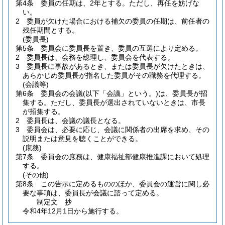
第4条
委員の任期は、2年とする。
ただし、再任を妨げな
い。
2
委員が欠けた場合における補欠の委員の任期は、前任者の
残任期間とする。
(委員長)
第5条
委員会に委員長を置き、委員の互選により定める。
2
委員長は、会務を総理し、委員会を代表する。
3
委員長に事故があるとき、または委員長が欠けたときは、
あらかじめ委員長が指名した委員がその職務を代理する。
(会議等)
第6条
委員会の会議
(以下「会議」という。)
は、委員長が招
集する。
ただし、委員長が選出されていないときは、市長
が招集する。
2
委員長は、会議の議長となる。
3
委員会は、必要に応じ、会議に関係者の出席を求め、その
説明または意見を聴くことができる。
(庶務)
第7条
委員会の庶務は、健康福祉部健康推進課において処理
する。
(その他)
第8条
この告示に定めるもののほか、委員会の運営に関し必
要な事項は、委員長が会議に諮って定める。
制定文
抄
令和4年12月1日から施行する。