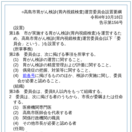
○高島市胃がん検診(胃内視鏡検査)運営委員会設置要綱
令和4年10月18日
告示第156号
(設置)
第1条
市が実施する胃がん検診
(胃内視鏡検査)
を運営するた
め、高島市胃がん検診
(胃内視鏡検査)
運営委員会
(以下「委
員会」という。)
を設置する。
(所掌事務)
第2条
委員会は、次に掲げる事項を所掌する。
(1)
胃がん検診の運営に関すること。
(2)
胃がん検診の精度管理および評価に関すること。
(3)
偶発症の把握、対策等に関すること。
(4)
前各号
に掲げるもののほか、検診の実施に関し、委員
会が必要と認めること。
(組織)
第3条
委員会は、委員8人以内をもって組織する。
2
委員は、次に掲げる者のうちから、市長が委嘱または任命
する。
(1)
医療機関専門医
(2)
高島市医師会を代表する者
(3)
関係行政機関の職員
(4)
その他市長が必要と認める者
(任期)