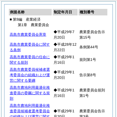
例規名称
制定年月日
種別番号
■ 第9編 産業経済
第1章 農業委員会
◆平成29年7
農業委員会告示
高島市農業委員会憲章
月20日
第15号
高島市農業委員会に関す
◆平成28年12
条例第44号
る条例
月22日
高島市農業委員の任命に
◆平成29年1
規則第1号
関する規則
月16日
高島市農業委員候補者選
◆平成29年1
考委員会の組織および運
告示第8号
月20日
営に関する要綱
高島市農地利用最適化推
◆平成29年1
農業委員会規則
進委員の委嘱に関する規
月16日
第1号
則
高島市農地利用最適化推
進委員候補者選考委員会
◆平成29年1
農業委員会告示
の組織および運営に関す
月20日
第3号