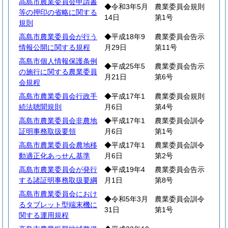
高島市農業委員会申請書
◆令和3年5月
農業委員会規則
等の押印の省略に関する
14日
第1号
規則
高島市農業委員会が行う
◆平成18年9
農業委員会告示
情報公開に関する規程
月29日
第11号
高島市個人情報保護条例
◆平成25年5
農業委員会告示
の施行に関する農業委員
月21日
第6号
会規程
高島市農業委員会行政手
◆平成17年1
農業委員会規則
続法聴聞規則
月6日
第4号
高島市農業委員会非農地
◆平成17年1
農業委員会訓令
証明事務取扱要領
月6日
第1号
高島市農業委員会農地移
◆平成17年1
農業委員会訓令
動適正化あっせん基準
月6日
第2号
高島市農業委員会が発行
◆平成19年4
農業委員会告示
する諸証明事務取扱要綱
月1日
第8号
高島市農業委員会におけ
◆令和5年3月
農業委員会訓令
るタブレット型端末機に
31日
第1号
関する運用規程