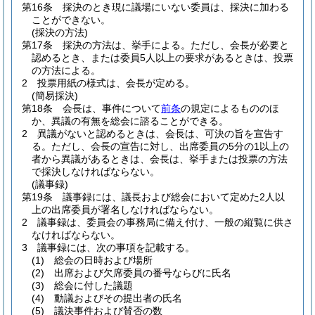
第16条
採決のとき現に議場にいない委員は、採決に加わる
ことができない。
(採決の方法)
第17条
採決の方法は、挙手による。
ただし、会長が必要と
認めるとき、または委員5人以上の要求があるときは、投票
の方法による。
2
投票用紙の様式は、会長が定める。
(簡易採決)
第18条
会長は、事件について
前条
の規定によるもののほ
か、異議の有無を総会に諮ることができる。
2
異議がないと認めるときは、会長は、可決の旨を宣告す
る。
ただし、会長の宣告に対し、出席委員の5分の1以上の
者から異議があるときは、会長は、挙手または投票の方法
で採決しなければならない。
(議事録)
第19条
議事録には、議長および総会において定めた2人以
上の出席委員が署名しなければならない。
2
議事録は、委員会の事務局に備え付け、一般の縦覧に供さ
なければならない。
3
議事録には、次の事項を記載する。
(1)
総会の日時および場所
(2)
出席および欠席委員の番号ならびに氏名
(3)
総会に付した議題
(4)
動議およびその提出者の氏名
(5)
議決事件および賛否の数