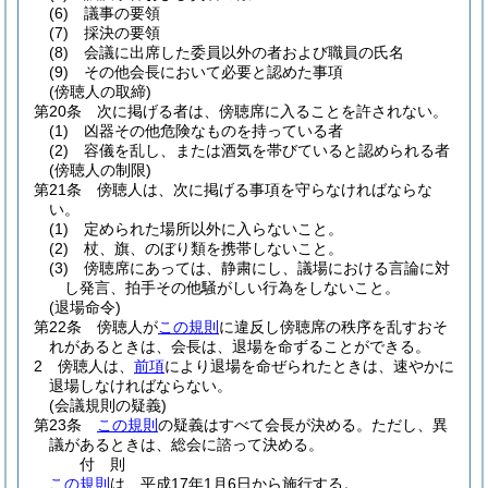
(6)
議事の要領
(7)
採決の要領
(8)
会議に出席した委員以外の者および職員の氏名
(9)
その他会長において必要と認めた事項
(傍聴人の取締)
第20条
次に掲げる者は、傍聴席に入ることを許されない。
(1)
凶器その他危険なものを持っている者
(2)
容儀を乱し、または酒気を帯びていると認められる者
(傍聴人の制限)
第21条
傍聴人は、次に掲げる事項を守らなければならな
い。
(1)
定められた場所以外に入らないこと。
(2)
杖、旗、のぼり類を携帯しないこと。
(3)
傍聴席にあっては、静粛にし、議場における言論に対
し発言、拍手その他騒がしい行為をしないこと。
(退場命令)
第22条
傍聴人が
この規則
に違反し傍聴席の秩序を乱すおそ
れがあるときは、会長は、退場を命ずることができる。
2
傍聴人は、
前項
により退場を命ぜられたときは、速やかに
退場しなければならない。
(会議規則の疑義)
第23条
この規則
の疑義はすべて会長が決める。
ただし、異
議があるときは、総会に諮って決める。
付
則
この規則
は、平成17年1月6日から施行する。