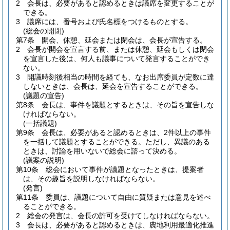
2
会長は、必要があると認めるときは議席を変更することが
できる。
3
議席には、番号および氏名標をつけるものとする。
(総会の開閉)
第7条
開会、休憩、延会または閉会は、会長が宣告する。
2
会長が開会を宣言する前、または休憩、延会もしくは閉会
を宣言した後は、何人も議事について発言することができ
ない。
3
開議時刻後相当の時間を経ても、なお出席委員が定数に達
しないときは、会長は、延会を宣告することができる。
(議題の宣告)
第8条
会長は、事件を議題とするときは、その旨を宣告しな
ければならない。
(一括議題)
第9条
会長は、必要があると認めるときは、2件以上の事件
を一括して議題とすることができる。
ただし、異議のある
ときは、討論を用いないで総会に諮って決める。
(議案の説明)
第10条
総会において事件が議題となったときは、提案者
は、その趣旨を説明しなければならない。
(発言)
第11条
委員は、議題について自由に質疑または意見を述べ
ることができる。
2
総会の発言は、会長の許可を受けてしなければならない。
3
会長は、必要があると認めるときは、農地利用最適化推進