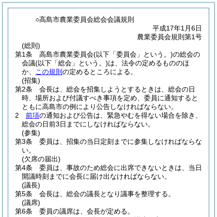
○高島市農業委員会総会会議規則
平成17年1月6日
農業委員会規則第1号
(総則)
第1条
高島市農業委員会
(以下「委員会」という。)
の総会の
会議
(以下「総会」という。)
は、法令の定めるもののほ
か、
この規則
の定めるところによる。
(招集)
第2条
会長は、総会を招集しようとするときは、総会の日
時、場所および付議すべき事項を定め、委員に通知すると
ともに高島市の例により公告しなければならない。
2
前項
の通知および公告は、緊急やむを得ない場合を除き、
総会の日前3日までにしなければならない。
(参集)
第3条
委員は、招集の当日定刻までに参集しなければならな
い。
(欠席の届出)
第4条
委員は、事故のため総会に出席できないときは、当日
開議時刻までに会長に届け出なければならない。
(議長)
第5条
会長は、総会の議長となり議事を整理する。
(議席)
第6条
委員の議席は、会長が定める。