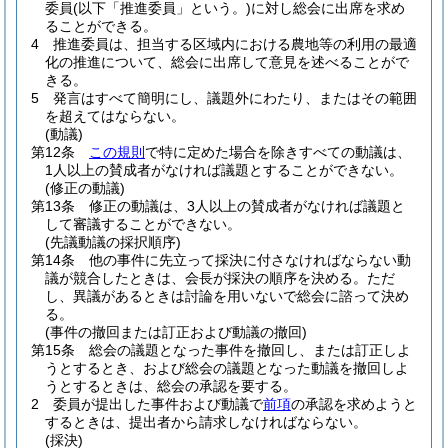
委員
(以下「推進委員」という。)
に対し総会に出席を求め
ることができる。
4
推進委員は、担当する区域内における農地等の利用の最適
化の推進について、総会に出席して意見を述べることがで
きる。
5
発言はすべて簡明にし、議題外にわたり、またはその範囲
を超えてはならない。
(動議)
第12条
この規則
で特に定めた場合を除きすべての動議は、
1人以上の賛成者がなければ議題とすることができない。
(修正の動議)
第13条
修正の動議は、3人以上の賛成者がなければ議題と
して審議することができない。
(先議動議の採択順序)
第14条
他の事件に先立って採決に付さなければならない動
議が競合したときは、会長が採決の順序を決める。
ただ
し、異議があるときは討論を用いないで総会に諮って決め
る。
(事件の撤回または訂正および動議の撤回)
第15条
総会の議題となった事件を撤回し、または訂正しよ
うとするとき、および総会の議題となった動議を撤回しよ
うとするときは、総会の承認を要する。
2
委員が提出した事件および動議で
前項
の承認を求めようと
するときは、提出者から請求しなければならない。
(採決)