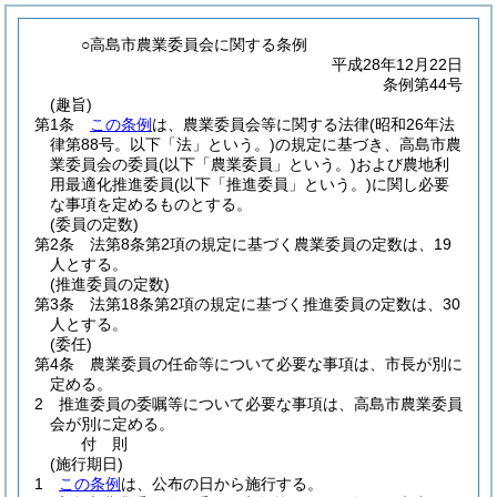
○高島市農業委員会に関する条例
平成28年12月22日
条例第44号
(趣旨)
第1条
この条例
は、農業委員会等に関する法律
(昭和26年法
律第88号。以下「法」という。)
の規定に基づき、高島市農
業委員会の委員
(以下「農業委員」という。)
および農地利
用最適化推進委員
(以下「推進委員」という。)
に関し必要
な事項を定めるものとする。
(委員の定数)
第2条
法第8条第2項の規定に基づく農業委員の定数は、19
人とする。
(推進委員の定数)
第3条
法第18条第2項の規定に基づく推進委員の定数は、30
人とする。
(委任)
第4条
農業委員の任命等について必要な事項は、市長が別に
定める。
2
推進委員の委嘱等について必要な事項は、高島市農業委員
会が別に定める。
付
則
(施行期日)
1
この条例
は、公布の日から施行する。