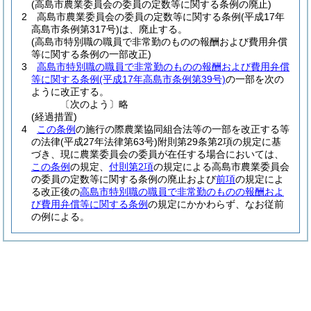
(高島市農業委員会の委員の定数等に関する条例の廃止)
2
高島市農業委員会の委員の定数等に関する条例
(平成17年
高島市条例第317号)
は、廃止する。
(高島市特別職の職員で非常勤のものの報酬および費用弁償
等に関する条例の一部改正)
3
高島市特別職の職員で非常勤のものの報酬および費用弁償
等に関する条例
(平成17年高島市条例第39号)
の一部を次の
ように改正する。
〔次のよう〕略
(経過措置)
4
この条例
の施行の際農業協同組合法等の一部を改正する等
の法律
(平成27年法律第63号)
附則第29条第2項の規定に基
づき、現に農業委員会の委員が在任する場合においては、
この条例
の規定、
付則第2項
の規定による高島市農業委員会
の委員の定数等に関する条例の廃止および
前項
の規定によ
る改正後の
高島市特別職の職員で非常勤のものの報酬およ
び費用弁償等に関する条例
の規定にかかわらず、なお従前
の例による。