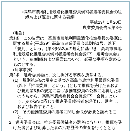
○高島市農地利用最適化推進委員候補者選考委員会の組
織および運営に関する要綱
平成29年1月20日
農業委員会告示第3号
(趣旨)
第1条
この告示は、高島市農地利用最適化推進委員の委嘱に
関する規定
(平成29年高島市農業委員会規則第1号。以下
「規則」という。)
第8条第2項の規定に基づき、高島市農地
利用最適化推進委員候補者選考委員会
(以下「選考委員会」
という。)
の組織および運営について、必要な事項を定める
ものとする。
(所掌事務)
第2条
選考委員会は、次に掲げる事務を所掌する。
(1)
規則第5条の規定に基づき高島市農地利用最適化委員
(以下「推進委員」という。)
として推薦を受けた者およ
び規則第6条の規定に基づき推進委員の公募に応募した者
のうちから、高島市農業委員会会長
(以下「会長」とい
う。)
の求めに応じて推進委員候補者を評価し、選考し、
および報告すること。
(2)
その他推進委員の選考に関し会長が必要と認めるこ
と。
2
選考委員会は、推進委員候補者の選考に当たり、推薦を受
けた者および応募した者の活動歴等の審査を行うととも