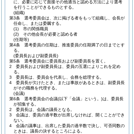
に、必要に応じて面接その他適当と認める方法により選考
を行うことができるものとする。
(組織)
第3条
選考委員会は、次に掲げる者をもって組織し、会長が
任命し、または委嘱する。
(1)
市の関係職員
(2)
その他会長が必要と認める者
(任期等)
第4条
選考委員の任期は、推進委員の任期満了の日までとす
る。
(委員長および副委員長)
第5条
選考委員会に委員長および副委員長を置く。
2
委員長および副委員長は、委員の互選によりこれを定め
る。
3
委員長は、委員会を代表し、会務を総理する。
4
委員長が欠けたとき、または事故があるときは、副委員長
がその職務を代理する。
(会議)
第6条
選考委員会の会議
(以下「会議」という。)
は、委員長
が招集する。
2
委員長は、会議の議長となる。
3
会議は、委員の過半数が出席しなければ、開くことができ
ない。
4
会議の議事は、出席した委員の過半数で決し、可否同数の
ときは、議長の決するところによる。