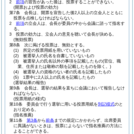
2
前項
の宣告があった後は、投票することができない。
(開票および投票の効力)
第7条
会長は、開票を宣告した後2人以上の立会人とともに
投票を点検しなければならない。
2
前項
の立会人は、会長が委員の中から会議に諮って指名す
る。
3
投票の効力は、立会人の意見を聴いて会長が決める。
(無効投票)
第8条
次に掲げる投票は、無効とする。
(1)
所定の投票用紙を用いていないもの
(2)
被選挙人の氏名を自書していないもの
(3)
被選挙人の氏名以外の事項を記載したもの
(官位、職
業、住所または敬称の類を記載したものを除く。)
(4)
被選挙人の資格のない者の氏名を記載したもの
(5)
1票中に2人以上の氏名を記載したもの
(選挙結果の報告)
第9条
会長は、選挙の結果を直ちに会議において報告しなけ
ればならない。
(投票用紙の様式)
第10条
委員会で行う選挙に用いる投票用紙を
別記様式
のと
おり定める。
(指名推薦)
第11条
第3条
から
前条
までの規定にかかわらず、出席委員
に異議がないときは、投票によらないで指名推薦の方法に
よることができる。