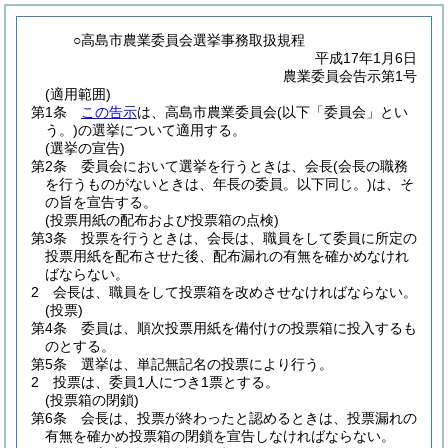
○高島市農業委員会選挙事務取扱規程
平成17年1月6日
農業委員会告示第1号
(適用範囲)
第1条
この告示
は、高島市農業委員会
(以下「委員会」とい
う。)
の選挙について適用する。
(選挙の宣告)
第2条
委員会において選挙を行うときは、会長
(会長の職務
を行うものがないときは、年長の委員。以下同じ。)
は、そ
の旨を宣告する。
(投票用紙の配布および投票箱の点検)
第3条
投票を行うときは、会長は、職員をして委員に所定の
投票用紙を配布させた後、配布漏れの有無を確かめなけれ
ばならない。
2
会長は、職員をして投票箱を改めさせなければならない。
(投票)
第4条
委員は、順次投票用紙を備付けの投票箱に投入するも
のとする。
第5条
選挙は、単記無記名の投票により行う。
2
投票は、委員1人につき1票とする。
(投票箱の閉鎖)
第6条
会長は、投票が終わったと認めるときは、投票漏れの
有無を確かめ投票箱の閉鎖を宣告しなければならない。