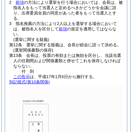
2
前項
の方法により選挙を行う場合においては、会長は、被
指名人をもって当選人と定めるべきかどうかを会議に諮
り、出席委員全員の同意があった者をもって当選人とす
る。
3
指名推薦の方法により2人以上を選挙する場合において
は、被指名人を区分して
前項
の規定を適用してはならな
い。
(選挙に関する疑義)
第12条
選挙に関する疑義は、会長が総会に諮って決める。
(選挙関係書類の保存)
第13条
会長は、投票の有効または無効を区分し、当該当選
人の任期間および関係書類と併せてこれを保存しなければ
ならない。
付
則
この告示
は、平成17年1月6日から施行する。
別記様式
(第10条関係)