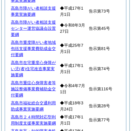
事業実施要綱
高島市障がい者相談支援
◆平成17年1
告示第73号
事業実施要綱
月1日
高島市障がい者相談支援
◆令和8年3月
センター運営協議会設置
告示第45号
27日
要綱
高島市重度障がい者地域
◆平成25年7
包括支援事業費助成金交
告示第81号
月1日
付要綱
高島市在宅重度心身障が
◆平成17年1
い児(者)住宅改造事業実
告示第74号
月1日
施要綱
高島市重症心身障害者等
◆令和4年7月
施設整備事業費補助金交
告示第116号
1日
付要綱
高島市福祉総合交通利用
◆平成18年3
告示第28号
助成事業実施要綱
月24日
高島市２４時間対応型利
◆平成17年1
告示第77号
用制度支援事業実施要綱
月1日