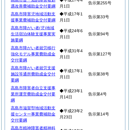
高島市盲・知的障害者処
◆平成17年4
告示第255号
遇改善費補助金交付要綱
月1日
高島市障害児地域活動支
◆平成17年1
告示第33号
援事業費補助金交付要綱
月1日
高島市障がい者(児)地域
◆平成24年6
生活宿泊体験支援事業実
告示第94号
月1日
施要綱
高島市障がい者就労移行
◆平成31年4
強化モデル事業費助成金
告示第127号
月1日
交付要綱
高島市障がい者就労支援
◆平成17年1
施設等通所費助成金交付
告示第38号
月1日
要綱
高島市障害者自立支援事
◆平成23年1
業所運営費助成金交付要
告示第4号
月14日
綱
高島市滋賀型地域活動支
◆平成23年2
援センター事業費補助金
告示第14号
月23日
交付要綱
高島市精神障害者精神科