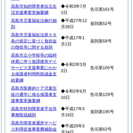
高島市知的障害者自立生
◆令和3年7月
告示第161号
活支援事業実施要綱
1日
高島市児童福祉法施行細
◆平成27年12
規則第52号
則
月28日
高島市児童福祉法第５６
◆平成17年1
条の規定に基づく負担金
規則第58号
月1日
の徴収等に関する規則
高島市立小学校等の臨時
休業に伴う放課後等デイ
◆令和2年3月
サービス支援事業にかか
告示第105号
2日
る保護者利用料助成金支
給要綱
高島市医療的ケア児童生
◆令和2年6月
徒の通学に係る保護者支
告示第129号
10日
援事業実施要綱
高島市特別障害者手当等
◆平成17年3
規則第195号
事務取扱細則
月18日
高島市障害者通所サービ
◆平成20年3
ス利用促進事業費補助金
告示第62号
月24日