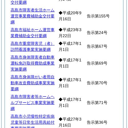
交付要綱
高島市障害者生活ホーム
◆平成20年9
運営事業費補助金交付要
告示第155号
月16日
綱
高島市福祉ホーム運営事
◆平成23年3
告示第24号
業費補助金交付要綱
月22日
高島市重度障害児（者）
◆平成17年1
告示第67号
訪問看護事業実施要綱
月1日
高島市身体障害者自動車
◆平成17年1
運転免許取得費助成事業
告示第69号
月1日
実施要綱
高島市身体障がい者用自
◆平成17年1
動車改造費助成事業実施
告示第70号
月1日
要綱
高島市障害者等ホームヘ
◆平成17年1
ルプサービス事業実施要
告示第71号
月1日
綱
高島市小児慢性特定疾病
◆平成27年3
児童等日常生活用具給付
告示第36号
月16日