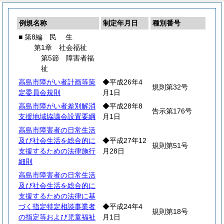
例規名称
制定年月日
種別番号
■ 第8編
民
生
第1章 社会福祉
第5節 障害者福
祉
高島市障がい者計画等策
◆平成26年4
規則第32号
定委員会規則
月1日
高島市障がい者差別解消
◆平成28年8
告示第176号
支援地域協議会設置要綱
月1日
高島市障害者の日常生活
及び社会生活を総合的に
◆平成27年12
規則第51号
支援するための法律施行
月28日
細則
高島市障害者の日常生活
及び社会生活を総合的に
支援するための法律に基
づく指定特定相談事業者
◆平成24年4
規則第18号
の指定等および児童福祉
月1日