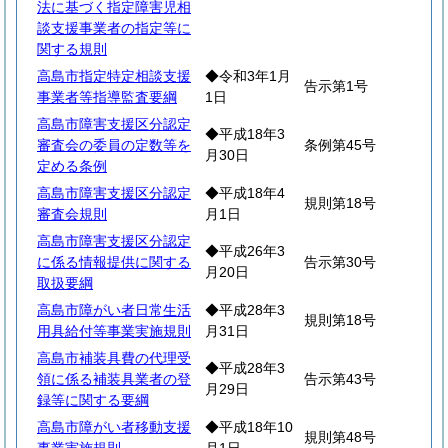
法に基づく指定障害児相
談支援事業者の指定等に
関する規則
高島市指定特定相談支援
◆令和3年1月
告示第1号
事業者等指導監査要綱
1日
高島市障害支援区分認定
◆平成18年3
審査会の委員の定数等を
条例第45号
月30日
定める条例
高島市障害支援区分認定
◆平成18年4
規則第18号
審査会規則
月1日
高島市障害支援区分認定
◆平成26年3
に係る情報提供に関する
告示第30号
月20日
取扱要綱
高島市障がい者日常生活
◆平成28年3
規則第18号
用具給付等事業実施規則
月31日
高島市補装具費の代理受
◆平成28年3
領に係る補装具業者の登
告示第43号
月29日
録等に関する要綱
高島市障がい者移動支援
◆平成18年10
規則第48号