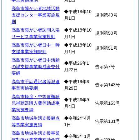
事業実施規則
月1日
高島市障がい者地域活動
◆平成18年10
支援センター事業実施規
規則第49号
月1日
則
高島市障がい者訪問入浴
◆平成18年10
規則第50号
サービス事業実施規則
月1日
高島市障がい者日中一時
◆平成18年10
規則第51号
支援事業実施規則
月1日
高島市障がい者日中活動
◆平成26年1
の場支援事業助成金交付
告示第7号
月22日
要綱
高島市手話通訳者等派遣
◆平成19年6
告示第143号
事業実施要綱
月29日
高島市軽度・中等度難聴
◆平成26年9
児補聴器購入費等助成事
告示第153号
月4日
業実施要綱
高島市地域生活支援拠点
◆令和2年4月
告示第131号
等事業実施要綱
1日
高島市地域生活支援事業
◆令和3年1月
体制強化事業費補助金交
告示第8号