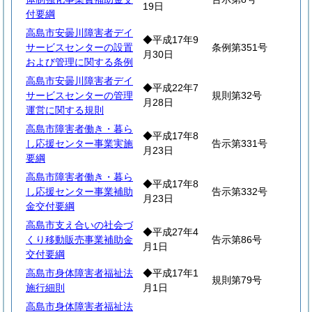
19日
付要綱
高島市安曇川障害者デイ
◆平成17年9
サービスセンターの設置
条例第351号
月30日
および管理に関する条例
高島市安曇川障害者デイ
◆平成22年7
サービスセンターの管理
規則第32号
月28日
運営に関する規則
高島市障害者働き・暮ら
◆平成17年8
し応援センター事業実施
告示第331号
月23日
要綱
高島市障害者働き・暮ら
◆平成17年8
し応援センター事業補助
告示第332号
月23日
金交付要綱
高島市支え合いの社会づ
◆平成27年4
くり移動販売事業補助金
告示第86号
月1日
交付要綱
高島市身体障害者福祉法
◆平成17年1
規則第79号
施行細則
月1日
高島市身体障害者福祉法