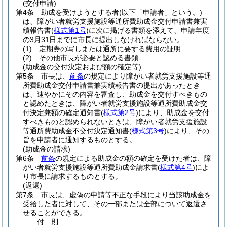
(交付申請)
第4条
助成を受けようとする者
(以下「申請者」という。)
は、障がい者就労支援施設等通所費助成金交付申請書兼実
績報告書
(
様式第1号
)
に次に掲げる書類を添えて、申請年度
の3月31日までに市長に提出しなければならない。
(1)
定期券の写しまたは通所に要する費用の証明
(2)
その他市長が必要と認める書類
(助成金の交付決定および額の確定等)
第5条
市長は、
前条
の規定により障がい者就労支援施設等通
所費助成金交付申請書兼実績報告書の提出があったとき
は、速やかにその内容を審査し、助成金を交付すべきもの
と認めたときは、障がい者就労支援施設等通所費助成金交
付決定兼額の確定通知書
(
様式第2号
)
により、助成金を交付
すべきものと認められないときは、障がい者就労支援施設
等通所費助成金不交付決定通知書
(
様式第3号
)
により、その
旨を申請者に通知するものとする。
(助成金の請求)
第6条
前条
の規定による助成金の額の確定を受けた者は、障
がい者就労支援施設等通所費助成金請求書
(
様式第4号
)
によ
り市長に請求するものとする。
(返還)
第7条
市長は、虚偽の申請等不正な手段により当該助成金を
受給した者に対して、その一部または全部について返還さ
せることができる。
付
則