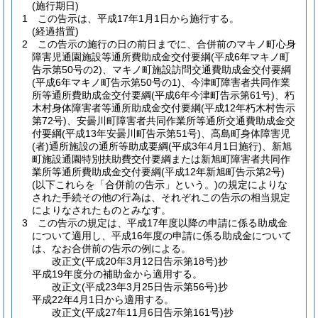
(施行期日)
1
この告示は、平成17年1月1日から施行する。
(経過措置)
2
この告示の施行の日の前日までに、合併前のマキノ町心身
障害児通園施設等通所費助成金交付要綱
(平成6年マキノ町
告示第50号の2)
、マキノ町施設訪問交通費助成金交付要綱
(平成6年マキノ町告示第50号の1)
、今津町障害者共同作業
所等通所費助成金交付要綱
(平成6年今津町告示第61号)
、朽
木村身体障害者等通所助成金交付要綱
(平成12年朽木村告示
第72号)
、安曇川町障害者共同作業所等通所交通費助成金交
付要綱
(平成13年安曇川町告示第51号)
、高島町身体障害児
(者)
通所施設の通所等助成要綱
(平成3年4月1日施行)
、新旭
町施設通園特別扶助費交付要綱または新旭町障害者共同作
業所等通所費助成金交付要綱
(平成12年新旭町告示第2号)
(以下これらを「合併前の告示」という。)
の規定によりな
された手続その他の行為は、それぞれこの告示の相当規定
によりなされたものとみなす。
3
この告示の規定は、平成17年度以降の申請に係る助成金
について適用し、平成16年度の申請に係る助成金について
は、なお合併前の告示の例による。
改正文
(平成20年3月12日
告示第18号)
抄
平成19年度分の補助金から適用する。
改正文
(平成23年3月25日
告示第56号)
抄
平成22年4月1日から適用する。
改正文
(平成27年11月6日
告示第161号)
抄