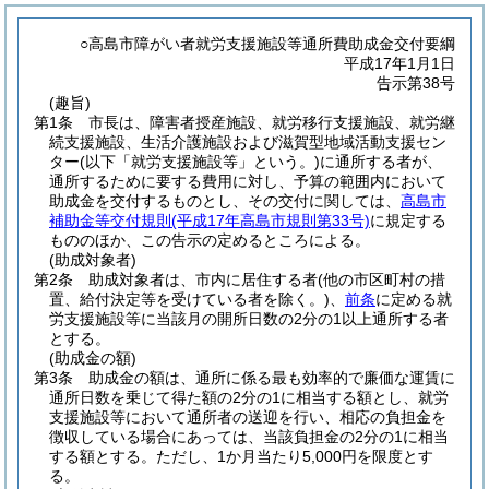
○高島市障がい者就労支援施設等通所費助成金交付要綱
平成17年1月1日
告示第38号
(趣旨)
第1条
市長は、障害者授産施設、就労移行支援施設、就労継
続支援施設、生活介護施設および滋賀型地域活動支援セン
ター
(以下「就労支援施設等」という。)
に通所する者が、
通所するために要する費用に対し、予算の範囲内において
助成金を交付するものとし、その交付に関しては、
高島市
補助金等交付規則
(平成17年高島市規則第33号)
に規定する
もののほか、この告示の定めるところによる。
(助成対象者)
第2条
助成対象者は、市内に居住する者
(他の市区町村の措
置、給付決定等を受けている者を除く。)
、
前条
に定める就
労支援施設等に当該月の開所日数の2分の1以上通所する者
とする。
(助成金の額)
第3条
助成金の額は、通所に係る最も効率的で廉価な運賃に
通所日数を乗じて得た額の2分の1に相当する額とし、就労
支援施設等において通所者の送迎を行い、相応の負担金を
徴収している場合にあっては、当該負担金の2分の1に相当
する額とする。
ただし、1か月当たり5,000円を限度とす
る。