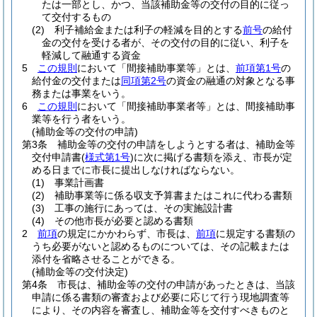
たは一部とし、かつ、当該補助金等の交付の目的に従っ
て交付するもの
(2)
利子補給金または利子の軽減を目的とする
前号
の給付
金の交付を受ける者が、その交付の目的に従い、利子を
軽減して融通する資金
5
この規則
において「間接補助事業等」とは、
前項第1号
の
給付金の交付または
同項第2号
の資金の融通の対象となる事
務または事業をいう。
6
この規則
において「間接補助事業者等」とは、間接補助事
業等を行う者をいう。
(補助金等の交付の申請)
第3条
補助金等の交付の申請をしようとする者は、補助金等
交付申請書
(
様式第1号
)
に次に掲げる書類を添え、市長が定
める日までに市長に提出しなければならない。
(1)
事業計画書
(2)
補助事業等に係る収支予算書またはこれに代わる書類
(3)
工事の施行にあっては、その実施設計書
(4)
その他市長が必要と認める書類
2
前項
の規定にかかわらず、市長は、
前項
に規定する書類の
うち必要がないと認めるものについては、その記載または
添付を省略させることができる。
(補助金等の交付決定)
第4条
市長は、補助金等の交付の申請があったときは、当該
申請に係る書類の審査および必要に応じて行う現地調査等
により、その内容を審査し、補助金等を交付すべきものと