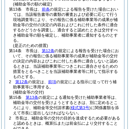
(補助金等の額の確定)
第13条
市長は、
前条
の規定による報告を受けた場合におい
ては、当該報告書等の書類の審査および必要に応じて行う
現地調査等により、その報告に係る補助事業等の成果が補
助金等の交付の決定の内容およびこれに付した条件に適合
するかどうかを調査し、適合すると認めたときは交付すべ
き補助金等の額を確定し、補助事業者に通知するものとす
る。
(是正のための措置)
第14条
市長は、
第12条
の規定による報告を受けた場合にお
いて、その報告に係る補助事業等の成果が補助金等の交付
の決定の内容およびこれに付した条件に適合しないと認め
るときは、当該補助事業等につきこれに適合させるための
措置をとるべきことを当該補助事業者等に対して指示する
ものとする。
2
第12条
の規定は、
前項
の規定による指示に従って行う補
助事業等に準用する。
(補助金等の交付)
第15条
第13条
の規定による通知を受けた補助事業者等は、
補助金等の交付を受けようとするときは、別に定めるとこ
ろにより、補助金等交付請求書
(
様式第3号
)
に関係書類を添
えて市長に提出しなければならない。
2
市長は、補助金等の交付の目的を達成するため必要がある
と認めるときは、概算払または前金払により交付すること
ができる。