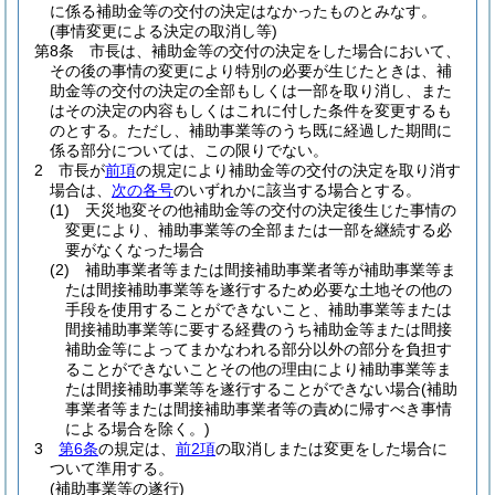
に係る補助金等の交付の決定はなかったものとみなす。
(事情変更による決定の取消し等)
第8条
市長は、補助金等の交付の決定をした場合において、
その後の事情の変更により特別の必要が生じたときは、補
助金等の交付の決定の全部もしくは一部を取り消し、また
はその決定の内容もしくはこれに付した条件を変更するも
のとする。
ただし、補助事業等のうち既に経過した期間に
係る部分については、この限りでない。
2
市長が
前項
の規定により補助金等の交付の決定を取り消す
場合は、
次の各号
のいずれかに該当する場合とする。
(1)
天災地変その他補助金等の交付の決定後生じた事情の
変更により、補助事業等の全部または一部を継続する必
要がなくなった場合
(2)
補助事業者等または間接補助事業者等が補助事業等ま
たは間接補助事業等を遂行するため必要な土地その他の
手段を使用することができないこと、補助事業等または
間接補助事業等に要する経費のうち補助金等または間接
補助金等によってまかなわれる部分以外の部分を負担す
ることができないことその他の理由により補助事業等ま
たは間接補助事業等を遂行することができない場合
(補助
事業者等または間接補助事業者等の責めに帰すべき事情
による場合を除く。)
3
第6条
の規定は、
前2項
の取消しまたは変更をした場合に
ついて準用する。
(補助事業等の遂行)