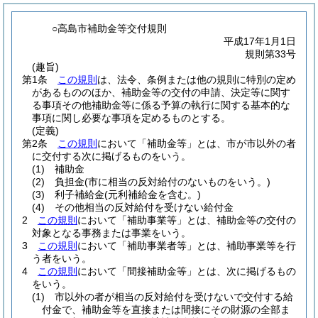
○高島市補助金等交付規則
平成17年1月1日
規則第33号
(趣旨)
第1条
この規則
は、法令、条例または他の規則に特別の定め
があるもののほか、補助金等の交付の申請、決定等に関す
る事項その他補助金等に係る予算の執行に関する基本的な
事項に関し必要な事項を定めるものとする。
(定義)
第2条
この規則
において「補助金等」とは、市が市以外の者
に交付する次に掲げるものをいう。
(1)
補助金
(2)
負担金
(市に相当の反対給付のないものをいう。)
(3)
利子補給金
(元利補給金を含む。)
(4)
その他相当の反対給付を受けない給付金
2
この規則
において「補助事業等」とは、補助金等の交付の
対象となる事務または事業をいう。
3
この規則
において「補助事業者等」とは、補助事業等を行
う者をいう。
4
この規則
において「間接補助金等」とは、次に掲げるもの
をいう。
(1)
市以外の者が相当の反対給付を受けないで交付する給
付金で、補助金等を直接または間接にその財源の全部ま