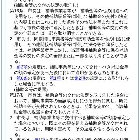
(補助金等の交付の決定の取消し)
第16条
市長は、補助事業者等が、補助金等の他の用途への
使用をし、その他補助事業等に関して補助金の交付の決定
の内容またはこれに付した条件その他法令等またはこれに
基づく市長の処分に違反したときは、補助金等の交付の決
定の全部または一部を取り消すことができる。
2
市長は、間接補助事業者等が間接補助金等を他の用途に使
用し、その他間接補助事業等に関して法令等に違反したと
きは、補助事業者等に対し、当該間接補助金等に係る補助
金等の交付の決定の全部または一部を取り消すことができ
る。
3
前2項
の規定は、補助事業等について交付すべき補助金等
の額の確定があった後において適用があるものとする。
4
第6条
の規定は、
第1項
または
第2項
の規定による取消しを
した場合に準用する。
(補助金等の返還)
第17条
市長は、補助金等の交付の決定を取り消した場合に
おいて、補助事業等の当該取消しに係る部分に関し、既に
補助金等が交付されているときは、期限を定めて、当該補
助金等の返還を命ずるものとする。
2
市長は、補助事業者等に交付すべき補助金等の額を確定し
た場合において、既にその額を超える補助金等が交付され
ているときは、期限を定めて、その返還を命ずるものとす
る。