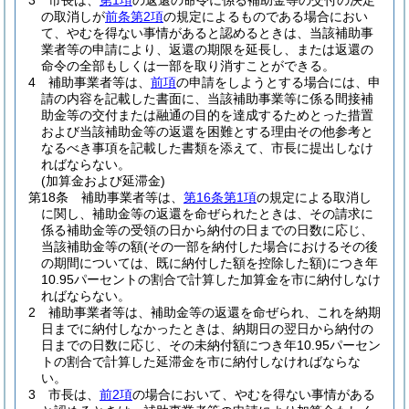
3
市長は、
第1項
の返還の命令に係る補助金等の交付の決定
の取消しが
前条第2項
の規定によるものである場合におい
て、やむを得ない事情があると認めるときは、当該補助事
業者等の申請により、返還の期限を延長し、または返還の
命令の全部もしくは一部を取り消すことができる。
4
補助事業者等は、
前項
の申請をしようとする場合には、申
請の内容を記載した書面に、当該補助事業等に係る間接補
助金等の交付または融通の目的を達成するためとった措置
および当該補助金等の返還を困難とする理由その他参考と
なるべき事項を記載した書類を添えて、市長に提出しなけ
ればならない。
(加算金および延滞金)
第18条
補助事業者等は、
第16条第1項
の規定による取消し
に関し、補助金等の返還を命ぜられたときは、その請求に
係る補助金等の受領の日から納付の日までの日数に応じ、
当該補助金等の額
(その一部を納付した場合におけるその後
の期間については、既に納付した額を控除した額)
につき年
10.95パーセントの割合で計算した加算金を市に納付しなけ
ればならない。
2
補助事業者等は、補助金等の返還を命ぜられ、これを納期
日までに納付しなかったときは、納期日の翌日から納付の
日までの日数に応じ、その未納付額につき年10.95パーセン
トの割合で計算した延滞金を市に納付しなければならな
い。
3
市長は、
前2項
の場合において、やむを得ない事情がある