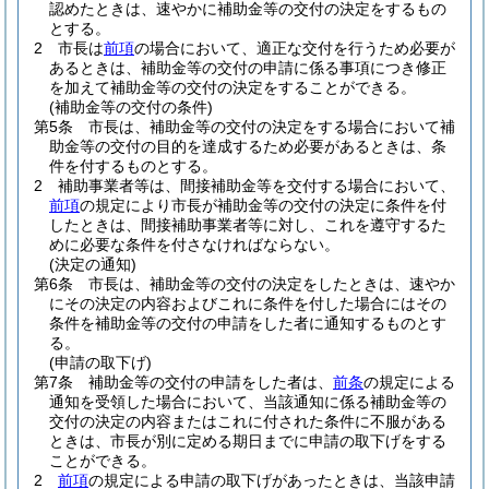
認めたときは、速やかに補助金等の交付の決定をするもの
とする。
2
市長は
前項
の場合において、適正な交付を行うため必要が
あるときは、補助金等の交付の申請に係る事項につき修正
を加えて補助金等の交付の決定をすることができる。
(補助金等の交付の条件)
第5条
市長は、補助金等の交付の決定をする場合において補
助金等の交付の目的を達成するため必要があるときは、条
件を付するものとする。
2
補助事業者等は、間接補助金等を交付する場合において、
前項
の規定により市長が補助金等の交付の決定に条件を付
したときは、間接補助事業者等に対し、これを遵守するた
めに必要な条件を付さなければならない。
(決定の通知)
第6条
市長は、補助金等の交付の決定をしたときは、速やか
にその決定の内容およびこれに条件を付した場合にはその
条件を補助金等の交付の申請をした者に通知するものとす
る。
(申請の取下げ)
第7条
補助金等の交付の申請をした者は、
前条
の規定による
通知を受領した場合において、当該通知に係る補助金等の
交付の決定の内容またはこれに付された条件に不服がある
ときは、市長が別に定める期日までに申請の取下げをする
ことができる。
2
前項
の規定による申請の取下げがあったときは、当該申請