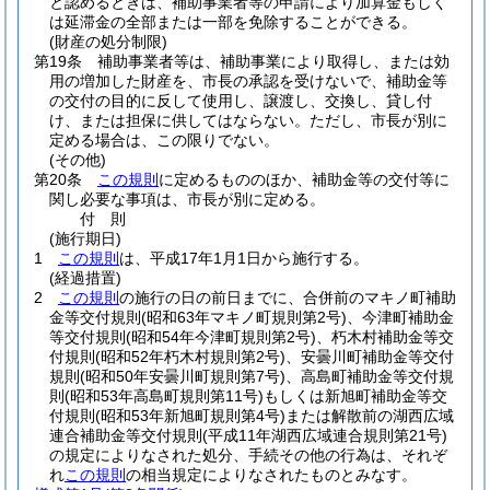
と認めるときは、補助事業者等の申請により加算金もしく
は延滞金の全部または一部を免除することができる。
(財産の処分制限)
第19条
補助事業者等は、補助事業により取得し、または効
用の増加した財産を、市長の承認を受けないで、補助金等
の交付の目的に反して使用し、譲渡し、交換し、貸し付
け、または担保に供してはならない。
ただし、市長が別に
定める場合は、この限りでない。
(その他)
第20条
この規則
に定めるもののほか、補助金等の交付等に
関し必要な事項は、市長が別に定める。
付
則
(施行期日)
1
この規則
は、平成17年1月1日から施行する。
(経過措置)
2
この規則
の施行の日の前日までに、合併前のマキノ町補助
金等交付規則
(昭和63年マキノ町規則第2号)
、今津町補助金
等交付規則
(昭和54年今津町規則第2号)
、朽木村補助金等交
付規則
(昭和52年朽木村規則第2号)
、安曇川町補助金等交付
規則
(昭和50年安曇川町規則第7号)
、高島町補助金等交付規
則
(昭和53年高島町規則第11号)
もしくは新旭町補助金等交
付規則
(昭和53年新旭町規則第4号)
または解散前の湖西広域
連合補助金等交付規則
(平成11年湖西広域連合規則第21号)
の規定によりなされた処分、手続その他の行為は、それぞ
れ
この規則
の相当規定によりなされたものとみなす。