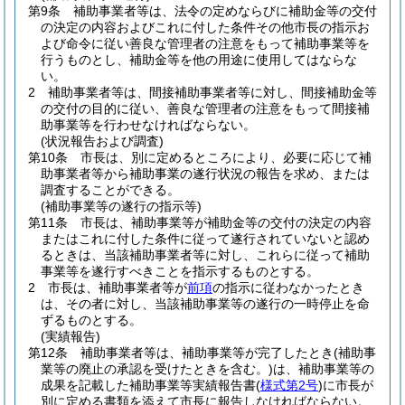
第9条
補助事業者等は、法令の定めならびに補助金等の交付
の決定の内容およびこれに付した条件その他市長の指示お
よび命令に従い善良な管理者の注意をもって補助事業等を
行うものとし、補助金等を他の用途に使用してはならな
い。
2
補助事業者等は、間接補助事業者等に対し、間接補助金等
の交付の目的に従い、善良な管理者の注意をもって間接補
助事業等を行わせなければならない。
(状況報告および調査)
第10条
市長は、別に定めるところにより、必要に応じて補
助事業者等から補助事業の遂行状況の報告を求め、または
調査することができる。
(補助事業等の遂行の指示等)
第11条
市長は、補助事業等が補助金等の交付の決定の内容
またはこれに付した条件に従って遂行されていないと認め
るときは、当該補助事業者等に対し、これらに従って補助
事業等を遂行すべきことを指示するものとする。
2
市長は、補助事業者等が
前項
の指示に従わなかったとき
は、その者に対し、当該補助事業等の遂行の一時停止を命
ずるものとする。
(実績報告)
第12条
補助事業者等は、補助事業等が完了したとき
(補助事
業等の廃止の承認を受けたときを含む。)
は、補助事業等の
成果を記載した補助事業等実績報告書
(
様式第2号
)
に市長が
別に定める書類を添えて市長に報告しなければならない。