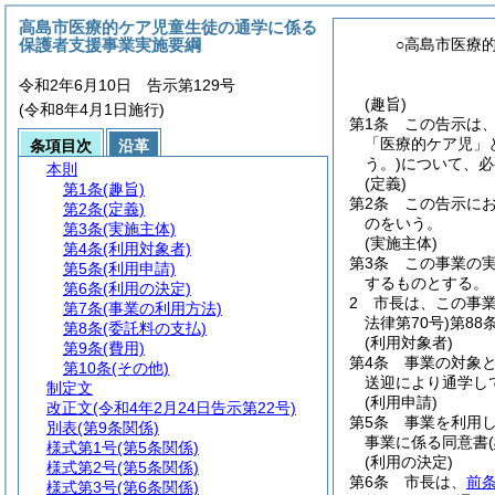
高島市医療的ケア児童生徒の通学に係る
保護者支援事業実施要綱
○高島市医療
令和2年6月10日 告示第129号
(趣旨)
(令和8年4月1日施行)
第1条
この告示は
「医療的ケア児」
条項目次
沿革
う。)
について、必
本則
(定義)
第1条
(趣旨)
第2条
この告示に
第2条
(定義)
のをいう。
第3条
(実施主体)
(実施主体)
第4条
(利用対象者)
第3条
この事業の
第5条
(利用申請)
するものとする。
第6条
(利用の決定)
2
市長は、この事
第7条
(事業の利用方法)
法律第70号)
第88
第8条
(委託料の支払)
(利用対象者)
第9条
(費用)
第4条
事業の対象
第10条
(その他)
送迎により通学し
制定文
(利用申請)
改正文
(令和4年2月24日告示第22号)
第5条
事業を利用
別表
(第9条関係)
事業に係る同意書
(
様式第1号
(第5条関係)
(利用の決定)
様式第2号
(第5条関係)
第6条
市長は、
前
様式第3号
(第6条関係)