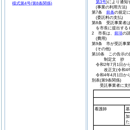
第3号
)
により通知
様式第4号
(第8条関係)
(事業の利用方法)
第7条
前条
の規定
(委託料の支払)
第8条
受託事業者
を市長に提出する
2
市長は、
前項
の
(費用)
第9条
市が受託事
(その他)
第10条
この告示の
制定文
抄
令和2年7月1日か
改正文
(令和4
令和4年4月1日か
別表
(第9条関係)
受託事業者に支
看護師
基
加
た