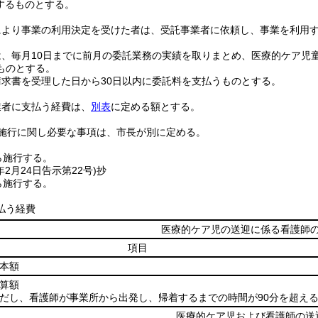
するものとする。
により事業の利用決定を受けた者は、受託事業者に依頼し、事業を利用
は、毎月10日までに前月の委託業務の実績を取りまとめ、医療的ケア児
ものとする。
請求書を受理した日から30日以内に委託料を支払うものとする。
業者に支払う経費は、
別表
に定める額とする。
施行に関し必要な事項は、市長が別に定める。
ら施行する。
年2月24日
告示第22号)
抄
ら施行する。
払う経費
医療的ケア児の送迎に係る看護師
項目
本額
算額
だし、看護師が事業所から出発し、帰着するまでの時間が90分を超え
医療的ケア児および看護師の送