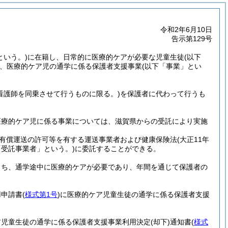
令和2年6月10日
告示第129号
という。)
に在籍し、日常的に医療的ケアが必要な児童生徒
(以下
、医療的ケア児の通学に係る保護者支援事業
(以下「事業」とい
(看護師を同乗させて行うものに限る。)
を保護者に代わって行うも
医療的ケア児に係る事業については、滋賀県からの受託により実施
祉有償運送の許可等を有する運送事業者および健康保険法
(大正11年
「受託事業者」という。)
に委託することができる。
うち、通学途中に医療的ケアが必要であり、年間を通じて保護者の
用申請書
(
様式第1号
)
に医療的ケア児童生徒の通学に係る保護者支援
ア児童生徒の通学に係る保護者支援事業利用決定
(却下)
通知書
(
様式