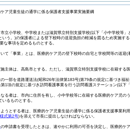
的ケア児童生徒の通学に係る保護者支援事業実施要綱
、市立小学校、中学校または滋賀県立特別支援学校
(以下「小中学校等」
という。)
の保護者による登下校時の送迎負担の軽減を図るため実施する
要な事項を定めるものとする。
おいて「事業」とは、医療的ケア児の登下校時の自宅と学校間等の送迎
実施主体は、高島市とする。
ただし、滋賀県立特別支援学校に在籍する
業の一部を道路運送法
(昭和26年法律第183号)
第79条の規定に基づき福
条第1項の規定に基づき訪問看護事業を行う訪問看護ステーション
(以下
となる者は、市内に住所を有し、小中学校等に在籍する医療的ケア児の
ているものとする。
しようとする者は、医療的ケア児童生徒の通学に係る保護者支援事業利
様式第2号
)
を添えて市長に提出しなければならない。
条
の申請書を受理したときは、速やかに利用の可否を決定し、医療的ケ