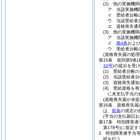
(2)
他の実施機関
ア
当該実施機
イ
受給者台帳
ウ
当該受給者
エ
資格喪失通
(3)
他の実施機関
ア
当該実施機
イ
第4条
およ
ウ
受給者台帳
(資格喪失届の処理
第15条
規則第9条
10号
)
の提出を受
(1)
受給者台帳の
(2)
当該受給者台
(3)
資格喪失通知
(4)
受給資格を喪
に未支払手当の
(資格喪失届が未提
第16条
資格喪失届
は、
前条
の規定の
(手当の支払期日お
第17条
特別障害者
第178号)
に規定す
2
特別障害者手当
続を行う。