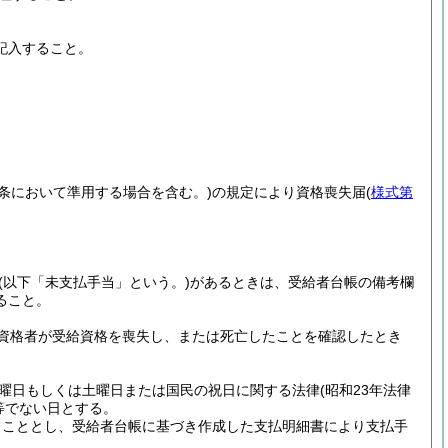
。
記入すること。
6条において準用する場合を含む。)
の規定により資格喪失届
(
様式第
(以下「未支払手当」という。)
があるときは、受給者台帳の備考欄
ること。
資格者が受給資格を喪失し、または死亡したことを確認したとき
曜日もしくは土曜日または国民の祝日に関する法律
(昭和23年法律
等でない日とする。
うこととし、受給者台帳に基づき作成した支払明細書により支払手