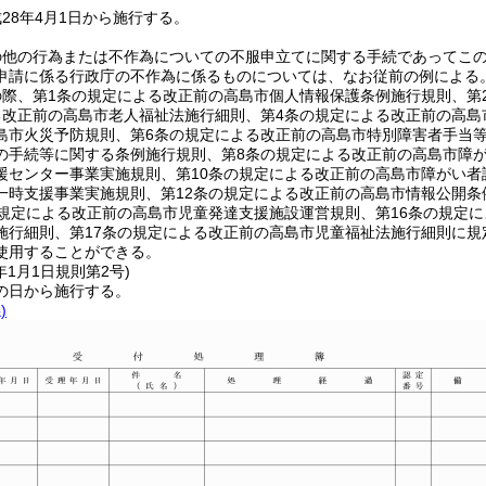
28年4月1日から施行する。
の他の行為または不作為についての不服申立てに関する手続であってこ
申請に係る行政庁の不作為に係るものについては、なお従前の例による
の際、第1条の規定による改正前の高島市個人情報保護条例施行規則、第
る改正前の高島市老人福祉法施行細則、第4条の規定による改正前の高島
島市火災予防規則、第6条の規定による改正前の高島市特別障害者手当
の手続等に関する条例施行規則、第8条の規定による改正前の高島市障
援センター事業実施規則、第10条の規定による改正前の高島市障がい者
一時支援事業実施規則、第12条の規定による改正前の高島市情報公開条
の規定による改正前の高島市児童発達支援施設運営規則、第16条の規定
施行細則、第17条の規定による改正前の高島市児童福祉法施行細則に
使用することができる。
年1月1日
規則第2号)
の日から施行する。
)