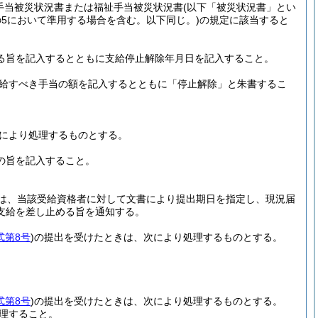
手当被災状況書または福祉手当被災状況書
(以下「被災状況書」とい
条の5において準用する場合を含む。以下同じ。)
の規定に該当すると
する旨を記入するとともに支給停止解除年月日を記入すること。
給すべき手当の額を記入するとともに「停止解除」と朱書するこ
次により処理するものとする。
の旨を記入すること。
は、当該受給資格者に対して文書により提出期日を指定し、現況届
支給を差し止める旨を通知する。
式第8号
)
の提出を受けたときは、次により処理するものとする。
式第8号
)
の提出を受けたときは、次により処理するものとする。
理すること。