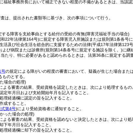
に福祉事務所長において補正できない程度の不備があるときは、当該認
審査は、提出された書類等に基づき、次の事項について行う。
定する障害を支給事由とする給付の受給の有無
(障害児福祉手当の場合)
昭和22年法律第164号)
に規定する障害児入所施設または規則第1条各号
生活及び社会生活を総合的に支援するための法律
(平成17年法律第123号
および病院または診療所
(規則第14条各号に規定する施設を除く。)
に継
当たり、特に必要があると認められるときは、法第36条に規定する調
1号
の規定による障がいの程度の審査において、疑義が生じた場合また
るものとする。
た場合の処理)
による審査の結果、受給資格を認定したときは、次により処理するもの
認定年月日および支給開始年月を記入すること。
処理経過欄に認定の旨を記入すること。
作成すること。
様式第4号
)
により受給資格者に通知すること。
かった場合の処理)
による審査の結果、受給資格を認めないと決定したときは、次により処
却下年月日を記入すること。
処理経過欄に却下の旨を記入すること。