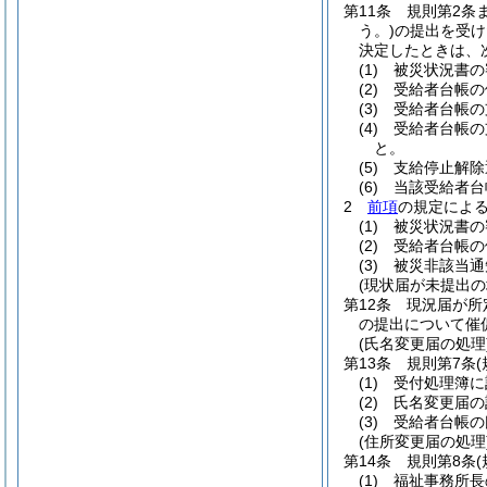
第11条
規則第2条
う。)
の提出を受け
決定したときは、
(1)
被災状況書の
(2)
受給者台帳の
(3)
受給者台帳の
(4)
受給者台帳の
と。
(5)
支給停止解除
(6)
当該受給者台
2
前項
の規定による
(1)
被災状況書の
(2)
受給者台帳の
(3)
被災非該当通
(現状届が未提出の
第12条
現況届が所
の提出について催
(氏名変更届の処理
第13条
規則第7条
(1)
受付処理簿に
(2)
氏名変更届の
(3)
受給者台帳の
(住所変更届の処理
第14条
規則第8条
(1)
福祉事務所長