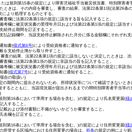
または規則第15条の規定により障害児福祉手当被災状況書、特別障害者
たときは、その内容を審査し、審査の結果、法第22条第1項
(法第26
次により処理するものとする。
審査欄に法第22条第1項の規定に該当する旨を記入すること。
備考欄に被災状況書の受理年月日および法第22条第1項の規定に該当
支給停止期間を訂正すること。
支払記録欄中、当該支給停止解除された月分に係る金額欄にそれぞれ支
通知書
(
様式第6号
)
により受給資格者に通知すること。
帳を支給停止簿から取り外すこと。
審査の結果、法第22条第1項の規定に該当しないと決定したときは、
審査欄に法第22条第1項の規定に非該当の旨を記入すること。
備考欄に被災状況書の受理年月日および法第22条第1項の規定に非該当
知書
(
様式第7号
)
により受給資格者に通知すること。
場合の取扱い)
定の期間内に提出されないため、所得状況等について確認できないとき
促するとともに、当該現況届が提出されるまでの間特別障害者手当等の
)
(規則第16条において準用する場合を含む。)
の規定により氏名変更届
(
様
記入すること。
記載および添付書類に不備がないかどうか審査すること。
氏名欄を訂正すること。
)
(規則第16条において準用する場合を含む。)
の規定により住所変更届
(
様
の所管する区域内における住所変更の場合は、
前条
の規定の例により処