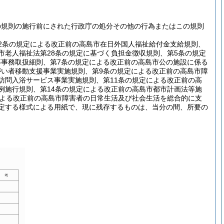
の規則の施行前にされた行政庁の処分その他の行為またはこの規則
。
2条の規定による改正前の高島市在日外国人福祉給付金支給規則、
市老人福祉法第28条の規定に基づく負担金徴収規則、第5条の規定
等事務取扱細則、第7条の規定による改正前の高島市公の施設に係る
がい者移動支援事業実施規則、第9条の規定による改正前の高島市障
訪問入浴サービス事業実施規則、第11条の規定による改正前の高
例施行規則、第14条の規定による改正前の高島市都市計画法等施
による改正前の高島市障害者の日常生活及び社会生活を総合的に支
規定する様式による用紙で、現に残存するものは、当分の間、所要の