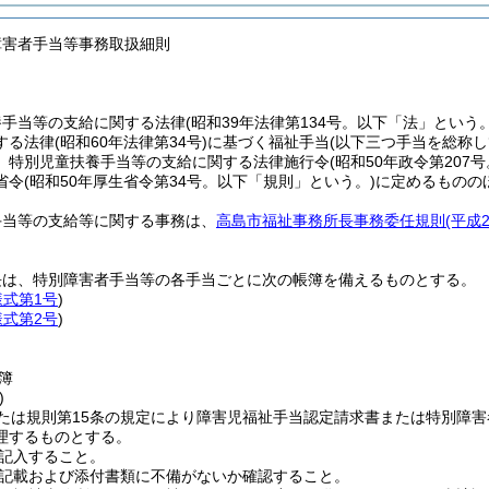
障害者手当等事務取扱細則
養手当等の支給に関する法律
(昭和39年法律第134号。以下「法」という。
する法律
(昭和60年法律第34号)
に基づく福祉手当
(以下三つ手当を総称
、特別児童扶養手当等の支給に関する法律施行令
(昭和50年政令第207
省令
(昭和50年厚生省令第34号。以下「規則」という。)
に定めるものの
手当等の支給等に関する事務は、
高島市福祉事務所長事務委任規則
(平成
長は、特別障害者手当等の各手当ごとに次の帳簿を備えるものとする。
様式第1号
)
様式第2号
)
簿
)
たは規則第15条の規定により障害児福祉手当認定請求書または特別障
理するものとする。
記入すること。
記載および添付書類に不備がないか確認すること。