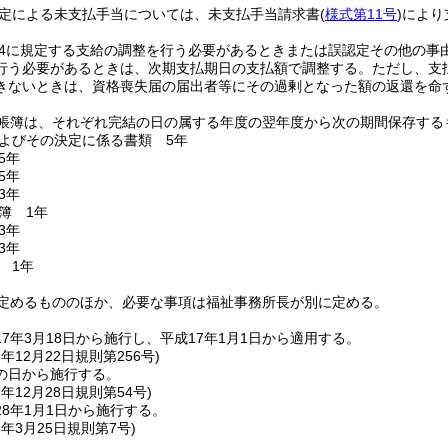
定による未支払手当については、未支払手当請求書
(
様式第11号
)
により
の4に規定する支給の調整を行う必要があるときまたは誤認定その他の事
行う必要があるときは、次期支払期日の支払額で調整する。
ただし、支
きないときは、資格喪失届の届出者等にその過剰となった額の返還を命
帳簿は、それぞれ完結の日の属する年度の翌年度から次の期間保存する
よびその決定に係る書類 5年
5年
5年
3年
簿 1年
3年
3年
 1年
定めるもののほか、必要な事項は福祉事務所長が別に定める。
7年3月18日から施行し、平成17年1月1日から適用する。
7年12月22日
規則第256号)
の日から施行する。
7年12月28日
規則第54号)
8年1月1日から施行する。
8年3月25日
規則第7号)