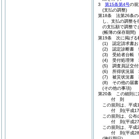
3
第15条第4号
の規
(支払の調整)
第18条
法第26条
し、支払の調整を
の支払額で調整で
(帳簿の保存期間)
第19条
次に掲げる
(1)
認定請求書お
(2)
認定診断書 
(3)
受給者台帳 
(4)
受付処理簿 
(5)
調査員証交付
(6)
所得状況届 
(7)
被災状況書 
(8)
その他の届書
(その他の事項)
第20条
この細則に
付
則
この規則は、平成1
付
則
(平成1
この規則は、公布
付
則
(平成2
この規則は、平成2
付
則
(平成2
(施行期日)