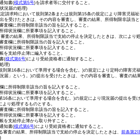
通知書
(
様式第5号
)
を請求者等に交付すること。
状況届の処理)
認定請求時において規則第2条または規則第15条の規定により障害児福
出を受けたときは、その内容を審査し、審査の結果、所得制限非該当と
審査欄に所得制限非該当の旨を記入すること。
所得状況欄に所要事項を記入すること。
る審査の結果、所得制限該当で支給の停止を決定したときは、次により
審査欄に所得制限該当の旨を記入すること。
所得状況欄に所要事項を記入すること。
帳を支給停止簿に編入すること。
書
(
様式第6号
)
により受給資格者に通知すること。
処理)
(規則第16条において準用する場合を含む。)
の規定により定時の障害児
現況届」という。)
の提出を受けたときは、その内容を審査し、審査の結
欄に所得制限非該当の旨を記入すること。
所得状況欄に所要事項を記入すること。
第16条において準用する場合を含む。)
の規定により現況届の提出を受
により処理するものとする。
審査欄に所得制限非該当の旨を記入すること。
所得状況欄に所要事項を記入すること。
帳を支給停止簿から取り外すこと。
通知書
(
様式第6号
)
により受給資格者に通知すること。
る審査の結果、所得制限該当で支給の停止を決定したときは、
前条第2
)