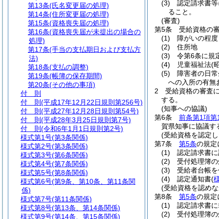
(3)
認定請求書等
第13条
(氏名変更届の処理)
ること。
第14条
(住所変更届の処理)
(審査)
第15条
(資格喪失届の処理)
第5条
受給資格の
第16条
(資格喪失届が未提出の場合の
(1)
障がいの程度
処理)
(2)
住所地
第17条
(手当の支払期日および支払方
(3)
令第6条に規
法)
(4)
児童福祉法
(
第18条
(支払の調整)
(5)
障害者の日常
第19条
(帳簿の保存期間)
への入所の有無
第20条
(その他の事項)
2
受給資格の審査に
付 則
する。
付 則
(平成17年12月22日規則第256号)
(知事への協議)
付 則
(平成27年12月28日規則第54号)
第6条
前条第1項第
付 則
(平成28年3月25日規則第7号)
賀県知事に協議す
付 則
(令和6年1月1日規則第2号)
(受給資格を認定し
様式第1号
(第3条関係)
第7条
第5条
の規定
様式第2号
(第3条関係)
(1)
認定請求書に
様式第3号
(第6条関係)
(2)
受付処理簿の
様式第4号
(第7条関係)
(3)
受給者台帳を
様式第5号
(第8条関係)
(4)
認定通知書
(
様式第6号
(第9条、第10条、第11条関
(受給資格を認めな
係)
第8条
第5条
の規定
様式第7号
(第11条関係)
(1)
認定請求書に
様式第8号
(第13条、第14条関係)
(2)
受付処理簿の
様式第9号
(第14条、第15条関係)