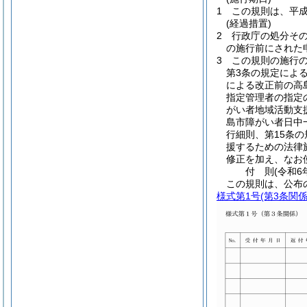
1
この規則は、平成
(経過措置)
2
行政庁の処分そ
の施行前にされた
3
この規則の施行
第3条の規定によ
による改正前の高
指定管理者の指定
がい者地域活動支
島市障がい者日中
行細則、第15条
援するための法律
修正を加え、なお
付
則
(令和6
この規則は、公布
様式第1号
(第3条関係