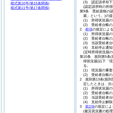
(3)
認定請求却下
様式第10号
(第15条関係)
(認定請求時の所得
様式第11号
(第17条関係)
第9条
受給資格の
届」という。)
の提
(1)
所得状況届の
(2)
受給者台帳の
2
前項
の規定によ
(1)
所得状況届の
(2)
受給者台帳の
(3)
当該受給者台
(4)
支給停止通知
(定時所得状況届の
第10条
規則第5条
得状況届
(以下「
る。
(1)
現況届の審査
(2)
受給者台帳の
2
規則第13条
(規則
定したときは、次
(1)
所得状況届の
(2)
受給者台帳の
(3)
当該受給者台
(4)
支給停止解除
3
前2項
の規定によ
(被災状況書の処理