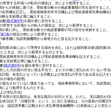
の所管する区域への転出の場合は、次により処理すること。
関からの依頼に基づき、受給者台帳その他必要書類の写を送付すること
の住所欄を訂正し、受給資格喪失年月日欄および受給資格喪失事由欄を
台帳を支給廃止簿に編入すること。
知書
(
様式第9号
)
を届出者に交付すること。
の所管する区域からの転入の場合は、次により処理すること。
関の長に対し、受給者台帳その他必要書類の写の送付を依頼すること。
び
第7条
の規定の例により処理すること。
の備考欄に当該実施機関から移管された旨を記入すること。
)
(規則第16条において準用する場合を含む。)
または規則第10条
(規則第1
けたときは、次により処理するものとする。
受給資格喪失年月日欄および受給資格喪失事由欄を記入すること。
帳を支給廃止簿に編入すること。
書
(
様式第9号
)
を届出者等に交付すること。
失した月以前の月分に係る手当で、まだその者に支払われていない手当
合計額、未支払となっている月数および未支払の手当である旨を記入す
出の場合の処理)
が提出されていない場合であっても、福祉事務所長において、当該受給
例により処理するものとする。
よび支払方法)
手当等の支払期日は、各支払期月の10日とする。
ただし、支払期日が日
る休日
(以下「日曜日等」という。)
に当たる場合は、その直前の日曜日
等は、認定請求書に記載された支払希望金融機関へ口座振込により支払