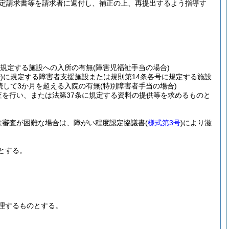
定請求書等を請求者に返付し、補正の上、再提出するよう指導す
に規定する施設への入所の有無
(障害児福祉手当の場合)
)
に規定する障害者支援施設または規則第14条各号に規定する施設
続して3か月を超える入院の有無
(特別障害者手当の場合)
査を行い、または法第37条に規定する資料の提供等を求めるものと
は審査が困難な場合は、障がい程度認定協議書
(
様式第3号
)
により滋
とする。
理するものとする。