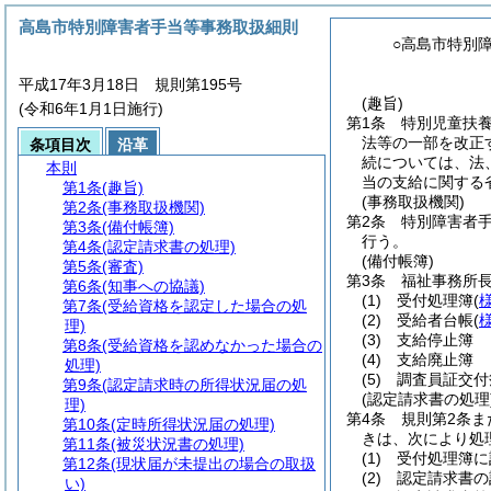
高島市特別障害者手当等事務取扱細則
○高島市特別
平成17年3月18日 規則第195号
(趣旨)
(令和6年1月1日施行)
第1条
特別児童扶
法等の一部を改正
条項目次
沿革
続については、法
本則
当の支給に関する
第1条
(趣旨)
(事務取扱機関)
第2条
(事務取扱機関)
第2条
特別障害者
第3条
(備付帳簿)
行う。
第4条
(認定請求書の処理)
(備付帳簿)
第5条
(審査)
第3条
福祉事務所
第6条
(知事への協議)
(1)
受付処理簿
(
第7条
(受給資格を認定した場合の処
(2)
受給者台帳
(
理)
(3)
支給停止簿
第8条
(受給資格を認めなかった場合の
(4)
支給廃止簿
処理)
(5)
調査員証交付
第9条
(認定請求時の所得状況届の処
(認定請求書の処理
理)
第4条
規則第2条ま
第10条
(定時所得状況届の処理)
きは、次により処
第11条
(被災状況書の処理)
(1)
受付処理簿に
第12条
(現状届が未提出の場合の取扱
(2)
認定請求書の
い)