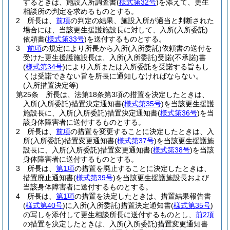
するときは、施設入所調査書
(
様式第32号
)
を添えて、更生
相談所の判定を求めるものとする。
2
所長は、
前項
の判定の結果、施設入所が適当と判断された
場合には、当該更生援護施設長に対して、入所
(入所委託)
依頼書
(
様式第33号
)
を送付するものとする。
3
前項
の規定により所長から入所
(入所委託)
依頼書の送付を
受けた更生援護施設長は、入所
(入所委託)
受諾
(不承諾)
書
(
様式第34号
)
により入所または入所委託を受諾する旨もし
くは受諾できない旨を所長に通知しなければならない。
(入所措置決定等)
第25条
所長は、法第18条第3項の措置を決定したときは、
入所
(入所委託)
措置決定通知書
(
様式第35号
)
を当該更生援護
施設長に、入所
(入所委託)
措置決定通知書
(
様式第36号
)
を当
該身体障害者に送付するものとする。
2
所長は、
前項
の措置を変更することに決定したときは、入
所
(入所委託)
措置変更通知書
(
様式第37号
)
を当該更生援護施
設長に、入所
(入所委託)
措置変更通知書
(
様式第38号
)
を当該
身体障害者に送付するものとする。
3
所長は、
第1項
の措置を廃止することに決定したときは、
措置廃止通知書
(
様式第39号
)
を当該更生援護施設長および
当該身体障害者に送付するものとする。
4
所長は、
第1項
の措置を決定したときは、措置結果報告書
(
様式第40号
)
に入所
(入所委託)
措置決定通知書
(
様式第35号
)
の写しを添付して更生相談所長に送付するものとし、
前2項
の措置を決定したときは、入所
(入所委託)
措置変更通知書