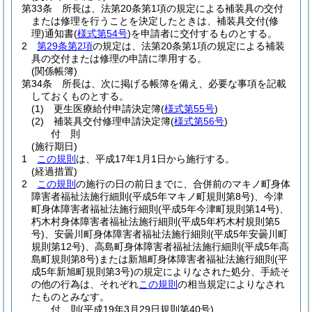
第33条
所長は、法第20条第1項の規定による補装具の交付
または修理を行うことを決定したときは、補装具交付
(修
理)
通知書
(
様式第54号
)
を申請者に交付するものとする。
2
第29条第2項
の規定は、法第20条第1項の規定による補装
具の交付または修理の申請に準用する。
(関係帳簿)
第34条
所長は、次に掲げる帳簿を備え、必要な事項を記載
しておくものとする。
(1)
更生医療給付申請決定簿
(
様式第55号
)
(2)
補装具交付修理申請決定簿
(
様式第56号
)
付
則
(施行期日)
1
この規則
は、平成17年1月1日から施行する。
(経過措置)
2
この規則
の施行の日の前日までに、合併前のマキノ町身体
障害者福祉法施行細則
(平成5年マキノ町規則第8号)
、今津
町身体障害者福祉法施行細則
(平成5年今津町規則第14号)
、
朽木村身体障害者福祉法施行細則
(平成5年朽木村規則第5
号)
、安曇川町身体障害者福祉法施行細則
(平成5年安曇川町
規則第12号)
、高島町身体障害者福祉法施行細則
(平成5年高
島町規則第8号)
または新旭町身体障害者福祉法施行細則
(平
成5年新旭町規則第3号)
の規定によりなされた処分、手続そ
の他の行為は、それぞれ
この規則
の相当規定によりなされ
たものとみなす。
付
則
(平成19年3月29日
規則第40号)