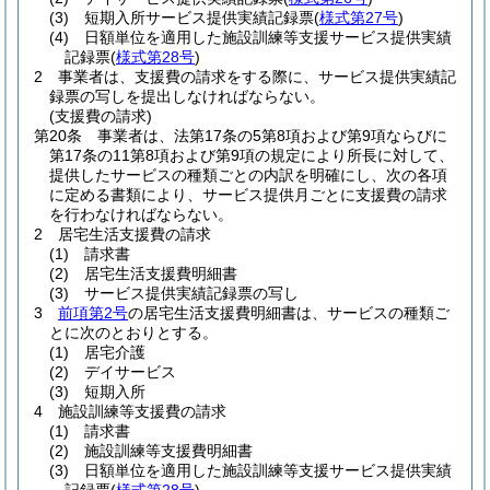
(3)
短期入所サービス提供実績記録票
(
様式第27号
)
(4)
日額単位を適用した施設訓練等支援サービス提供実績
記録票
(
様式第28号
)
2
事業者は、支援費の請求をする際に、サービス提供実績記
録票の写しを提出しなければならない。
(支援費の請求)
第20条
事業者は、法第17条の5第8項および第9項ならびに
第17条の11第8項および第9項の規定により所長に対して、
提供したサービスの種類ごとの内訳を明確にし、次の各項
に定める書類により、サービス提供月ごとに支援費の請求
を行わなければならない。
2
居宅生活支援費の請求
(1)
請求書
(2)
居宅生活支援費明細書
(3)
サービス提供実績記録票の写し
3
前項第2号
の居宅生活支援費明細書は、サービスの種類ご
とに次のとおりとする。
(1)
居宅介護
(2)
デイサービス
(3)
短期入所
4
施設訓練等支援費の請求
(1)
請求書
(2)
施設訓練等支援費明細書
(3)
日額単位を適用した施設訓練等支援サービス提供実績