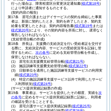
行った場合は、障害程度区分変更決定通知書
(
様式第18号
)
により申請者に通知するものとする。
(契約内容の報告)
第17条
居宅介護またはデイサービスの契約を締結した事業
者は、新規に契約したとき、契約を終了したとき、契約支
給量を変更したときは、契約内容報告書
(
様式第19号
または
様式第20号
)
により、その契約内容を所長に対し、遅滞なく
報告しなければならない。
(支給管理台帳の作成)
第18条
所長は、支援費の支給決定を行い受給者証を交付す
る際に、支給決定内容、サービスの受給状況等を記録し管
理するために、
次の各号
に定める支給管理台帳を作成し、
保管しなければならない。
(1)
居宅生活支援費支給管理台帳
(
様式第21号
)
(2)
施設訓練等支援費支給管理台帳
(
様式第22号
)
(3)
日額単位を適用した施設訓練等支援サービスの利用実
績
(
様式第23号
)
(4)
特定の施設訓練等支援サービス以外で利用したサービ
ス利用状況
(
様式第24号
)
(サービス提供実績記録票の作成)
第19条
事業者は、サービスを提供したその都度、実績を
次
の各号
に定めるサービス提供実績記録票に記録し、利用者
の確認を受けることとする。
(1)
居宅介護サービス提供実績記録票
(
様式第25号
)
(2)
デイサービス提供実績記録票
(
様式第26号
)