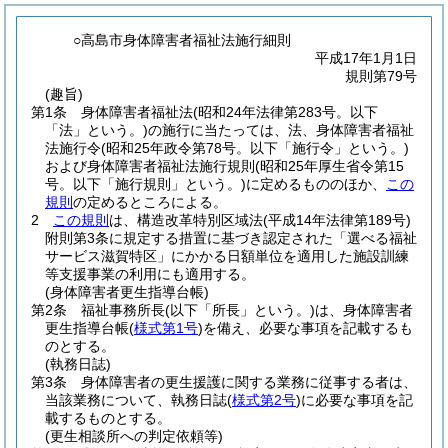
○高島市身体障害者福祉法施行細則
平成17年1月1日
規則第79号
(趣旨)
第1条
身体障害者福祉法
(昭和24年法律第283号。以下
「法」という。)
の施行に当たっては、法、身体障害者福祉
法施行令
(昭和25年政令第78号。以下「施行令」という。)
および身体障害者福祉法施行規則
(昭和25年厚生省令第15
号。以下「施行規則」という。)
に定めるもののほか、
この
規則
の定めるところによる。
2
この規則
は、構造改革特別区域法
(平成14年法律第189号)
附則第3条に規定する措置に基づき認定された「選べる福祉
サービス滋賀特区」にかかる日額単位を適用した施設訓練
等支援事業の利用にも適用する。
(身体障害者更生指導台帳)
第2条
福祉事務所長
(以下「所長」という。)
は、身体障害者
更生指導台帳
(
様式第1号
)
を備え、必要な事項を記載するも
のとする。
(執務日誌)
第3条
身体障害者の更生援護に関する業務に従事する者は、
当該業務について、執務日誌
(
様式第2号
)
に必要な事項を記
載するものとする。
(更生相談所への判定依頼等)