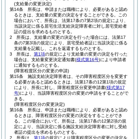
(支給量の変更決定)
第14条
所長は、申請または職権により、必要があると認め
るときは、支給量の変更の決定をすることができる。
この
場合において、所長は、法第17条の7第2項の規定により、
当該決定に係る居宅生活支給決定障害者に対し居宅受給者
証の提出を求めるものとする。
2
所長は、支給量の変更の決定を行った場合には、法第17
条の7第3項の規定により、居宅受給者証に当該決定に係る
支給量を記載し、これを返還するものとする。
3
所長は、
第1項
の規定により支給量の変更の決定を行った
場合は、支給量変更決定通知書
(
様式第16号
)
により申請者
に通知するものとする。
(障害程度区分の変更の申請)
第15条
施設支給決定障害者は、その障害程度区分を変更す
る必要があると認めるときは、法第17条の12第1項の規定
により、所長に対し、障害程度区分変更申請書
(
様式第17
号
)
により、当該障害程度区分の変更の申請をすることがで
きる。
(障害程度区分の変更決定)
第16条
所長は、申請または職権により、必要があると認め
るときは、障害程度区分の変更の決定をすることができ
る。
この場合において、所長は、法第17条の12第2項の規
定により、当該決定に係る施設支給決定障害者に対し受給
者証の提出を求めるものとする。
2
所長は、
第1項
の規定により障害程度区分の変更の決定を