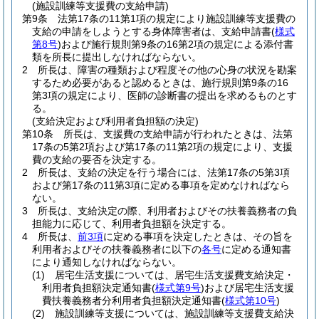
(施設訓練等支援費の支給申請)
第9条
法第17条の11第1項の規定により施設訓練等支援費の
支給の申請をしようとする身体障害者は、支給申請書
(
様式
第8号
)
および施行規則第9条の16第2項の規定による添付書
類を所長に提出しなければならない。
2
所長は、障害の種類および程度その他の心身の状況を勘案
するため必要があると認めるときは、施行規則第9条の16
第3項の規定により、医師の診断書の提出を求めるものとす
る。
(支給決定および利用者負担額の決定)
第10条
所長は、支援費の支給申請が行われたときは、法第
17条の5第2項および第17条の11第2項の規定により、支援
費の支給の要否を決定する。
2
所長は、支給の決定を行う場合には、法第17条の5第3項
および第17条の11第3項に定める事項を定めなければなら
ない。
3
所長は、支給決定の際、利用者およびその扶養義務者の負
担能力に応じて、利用者負担額を決定する。
4
所長は、
前3項
に定める事項を決定したときは、その旨を
利用者およびその扶養義務者に以下の
各号
に定める通知書
により通知しなければならない。
(1)
居宅生活支援については、居宅生活支援費支給決定・
利用者負担額決定通知書
(
様式第9号
)
および居宅生活支援
費扶養義務者分利用者負担額決定通知書
(
様式第10号
)
(2)
施設訓練等支援については、施設訓練等支援費支給決