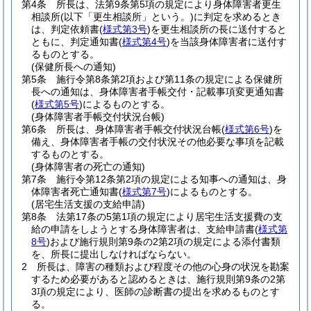
第4条
所長は、法第9条第5項の規定により身体障害者更生
相談所
(以下「更生相談所」という。)
に判定を求めるとき
は、判定依頼書
(
様式第3号
)
を更生相談所の長に送付すると
ともに、判定通知書
(
様式第4号
)
を当該身体障害者に送付す
るものとする。
(保健所長への通知)
第5条
施行令第8条第2項および第11条の規定による保健所
長への通知は、身体障害者手帳交付・記載事項変更通知書
(
様式第5号
)
によるものとする。
(身体障害者手帳交付状況台帳)
第6条
所長は、身体障害者手帳交付状況台帳
(
様式第6号
)
を
備え、身体障害者手帳の交付状況その他必要な事項を記載
するものとする。
(身体障害者の死亡の通知)
第7条
施行令第12条第2項の規定による知事への通知は、身
体障害者死亡通知書
(
様式第7号
)
によるものとする。
(居宅生活支援の支給申請)
第8条
法第17条の5第1項の規定により居宅生活支援費の支
給の申請をしようとする身体障害者は、支給申請書
(
様式第
8号
)
および施行規則第9条の2第2項の規定による添付書類
を、所長に提出しなければならない。
2
所長は、障害の種類および程度その他の心身の状況を勘案
するため必要があると認めるときは、施行規則第9条の2第
3項の規定により、医師の診断書の提出を求めるものとす
る。