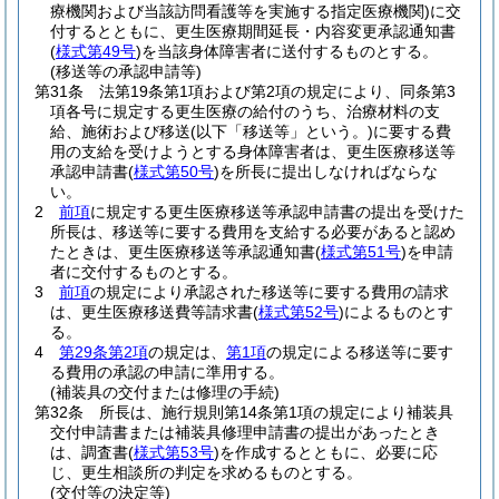
療機関および当該訪問看護等を実施する指定医療機関)
に交
付するとともに、更生医療期間延長・内容変更承認通知書
(
様式第49号
)
を当該身体障害者に送付するものとする。
(移送等の承認申請等)
第31条
法第19条第1項および第2項の規定により、同条第3
項各号に規定する更生医療の給付のうち、治療材料の支
給、施術および移送
(以下「移送等」という。)
に要する費
用の支給を受けようとする身体障害者は、更生医療移送等
承認申請書
(
様式第50号
)
を所長に提出しなければならな
い。
2
前項
に規定する更生医療移送等承認申請書の提出を受けた
所長は、移送等に要する費用を支給する必要があると認め
たときは、更生医療移送等承認通知書
(
様式第51号
)
を申請
者に交付するものとする。
3
前項
の規定により承認された移送等に要する費用の請求
は、更生医療移送費等請求書
(
様式第52号
)
によるものとす
る。
4
第29条第2項
の規定は、
第1項
の規定による移送等に要す
る費用の承認の申請に準用する。
(補装具の交付または修理の手続)
第32条
所長は、施行規則第14条第1項の規定により補装具
交付申請書または補装具修理申請書の提出があったとき
は、調査書
(
様式第53号
)
を作成するとともに、必要に応
じ、更生相談所の判定を求めるものとする。
(交付等の決定等)