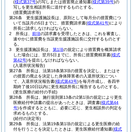
(
様式第37号
)
の写しまたは措置廃止通知書
(
様式第39号
)
の
写しを更生相談所長に送付するものとする。
(措置費請求等)
第26条
更生援護施設長は、原則として毎月分の措置費につ
いて当該月の5日までに、措置費請求書
(
様式第41号
)
により
所長に請求しなければならない。
2
所長は、
前項
の請求書を受理したときは、これを審査し、
速やかに措置費を当該更生援護施設長に交付するものとす
る。
3
更生援護施設長は、
第1項
の規定により措置費を概算請求
した場合には、翌月5日までに、所長に措置費精算書
(
様式
第42号
)
を提出しなければならない。
(入退所状況報告)
第27条
所長は、法第18条第3項の措置を決定し、またはそ
の措置の廃止を決定した身体障害者の入退所状況につい
て、入退所状況報告書
(
様式第43号
)
を毎月作成し、各四半
期終了後10日以内に更生相談所長に報告するものとする。
(更生医療の給付の手続)
第28条
所長は、施行規則第13条の2第1項の規定により更生
医療給付申請書の提出があったときは、調査書
(
様式第44
号
)
を作成するとともに、必要に応じ、更生相談所の判定を
求めるものとする。
(給付の決定等)
第29条
所長は、法第19条第1項の規定による更生医療の給
付を行うことを決定したときは、更生医療給付通知書
(
様式