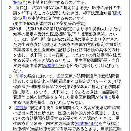
第45号
)
を申請者に交付するものとする。
2
所長は、法第19条第1項の規定による更生医療の給付の申
請を却下することを決定したときは、却下決定通知書
(
様式
第46号
)
を申請者に交付するものとする。
(更生医療の具体的方針の変更等の手続)
第30条
法第19条の2第1項の規定により厚生労働大臣または
知事の指定を受けた医療機関
(以下「指定医療機関」とい
う。)
は、施行規則第13条の2第2項の規定により交付され
た更生医療券に記載された医療の具体的方針
(指定訪問看護
事業者等用更生医療券に記載された訪問看護の具体的方針
を含む。以下同じ。)
を変更し、またはその有効期間を延長
する必要があると認めるときは、更生医療期間延長・内容
変更承認申請書
(
様式第47号
)
を所長に提出しなければなら
ない。
2
前項
の場合において、当該医療が訪問看護等
(指定訪問看
護もしくは指定老人訪問看護または指定居宅サービス
(介護
保険法
(平成9年法律第123号)
第7条第8項に規定する訪問看
護に限る。)
をいう。以下同じ。)
であるときは、当該訪問
看護等に係る指示書を交付した指定医療機関が
前項
に規定
する申請書を提出しなければならない。
3
前2項
に規定する更生医療期間延長・内容変更承認申請書
の提出を受けた所長は、医療の具体的方針を変更し、また
はその有効期間を延長する必要があると認めたときは、更
生医療期間延長・内容変更承認書
(
様式第48号
)
を当該指定
医療機関
(当該医療が訪問看護等であるときは、当該指定医