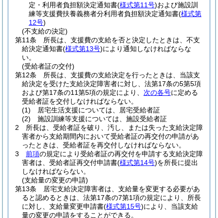
定・利用者負担額決定通知書
(
様式第11号
)
および施設訓
練等支援費扶養義務者分利用者負担額決定通知書
(
様式第
12号
)
(不支給の決定)
第11条
所長は、支援費の支給を否と決定したときは、不支
給決定通知書
(
様式第13号
)
により通知しなければならな
い。
(受給者証の交付)
第12条
所長は、支援費の支給決定を行ったときは、当該支
給決定を受けた支給決定障害者に対し、法第17条の5第5項
および第17条の11第5項の規定により、
次の各号
に定める
受給者証を交付しなければならない。
(1)
居宅生活支援については、居宅受給者証
(2)
施設訓練等支援については、施設受給者証
2
所長は、受給者証を破り、汚し、または失った支給決定障
害者から支給期間内において受給者証の再交付の申請があ
ったときは、受給者証を再交付しなければならない。
3
前項
の規定により受給者証の再交付を申請する支給決定障
害者は、受給者証再交付申請書
(
様式第14号
)
を所長に提出
しなければならない。
(支給量の変更の申請)
第13条
居宅支給決定障害者は、支給量を変更する必要があ
ると認めるときは、法第17条の7第1項の規定により、所長
に対し、支給量変更申請書
(
様式第15号
)
により、当該支給
量の変更の申請をすることができる。