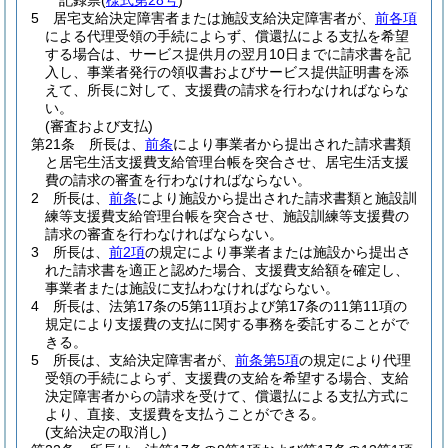
記録票
(
様式第28号
)
5
居宅支給決定障害者または施設支給決定障害者が、
前各項
による代理受領の手続によらず、償還払による支払を希望
する場合は、サービス提供月の翌月10日までに請求書を記
入し、事業者発行の領収書およびサービス提供証明書を添
えて、所長に対して、支援費の請求を行わなければならな
い。
(審査および支払)
第21条
所長は、
前条
により事業者から提出された請求書類
と居宅生活支援費支給管理台帳を突合させ、居宅生活支援
費の請求の審査を行わなければならない。
2
所長は、
前条
により施設から提出された請求書類と施設訓
練等支援費支給管理台帳を突合させ、施設訓練等支援費の
請求の審査を行わなければならない。
3
所長は、
前2項
の規定により事業者または施設から提出さ
れた請求書を適正と認めた場合、支援費支給額を確定し、
事業者または施設に支払わなければならない。
4
所長は、法第17条の5第11項および第17条の11第11項の
規定により支援費の支払に関する事務を委託することがで
きる。
5
所長は、支給決定障害者が、
前条第5項
の規定により代理
受領の手続によらず、支援費の支給を希望する場合、支給
決定障害者からの請求を受けて、償還払による支払方式に
より、直接、支援費を支払うことができる。
(支給決定の取消し)