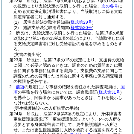
第22条
所長は、法第17条の8第1項および第17条の13第1項
の規定により支給決定の取消しを行った場合、
次の各号
に
定める支給決定取消通知書により、当該取消しに係る支給
決定障害者に対し通知する。
(1)
居宅支給決定取消通知書
(
様式第29号
)
(2)
施設支給決定取消通知書
(
様式第30号
)
2
所長は、支給決定の取消しを行った場合、法第17条の8第
2項および第17条の13第2項の規定により、当該取消しに係
る支給決定障害者に対し受給者証の返還を求めるものとす
る。
(文書の提出等)
第23条
所長は、法第17条の15の規定により、支援費の支給
に関して必要と認めるときは、調査のための質問または照
会に関する事務に従事する職員に、支援費の支給に関して
調査のための質問または照会に関する事務に係る調査職員
の権限を委任する。
2
前項
の規定により事務の権限を委任された調査職員は、
同
項
の事務を行う場合においては、調査職員証
(
様式第31号
)
を携帯し、関係者から請求があったときは、これを提示し
なければならない。
(更生援護施設への入所措置の手続)
第24条
所長は、法第18条第3項の規定により、身体障害者
更生援護施設
(以下「更生援護施設」という。)
への入所を
必要とする身体障害者に対して、更生援護施設へ入所さ
せ、または更生援護施設に入所を委託する措置を採ろうと