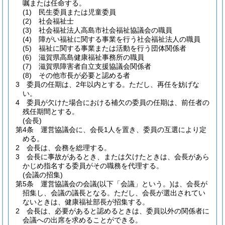
嘱または任命する。
(1)
民生委員または児童委員
(2)
社会福祉士
(3)
社会福祉法人高島市社会福祉協議会の職員
(4)
障がい福祉に関する事業を行う社会福祉法人の職員
(5)
福祉に関する事業または活動を行う団体関係者
(6)
滋賀県高島健康福祉事務所の職員
(7)
滋賀県障害者自立支援協議会関係者
(8)
その他市長が必要と認める者
3
委員の任期は、2年以内とする。
ただし、再任を妨げな
い。
4
委員が欠けた場合における補欠の委員の任期は、前任者の
残任期間とする。
(会長)
第4条
運営協議会に、会長1人を置き、委員の互選により定
める。
2
会長は、会務を総理する。
3
会長に事故があるとき、または欠けたときは、会長があら
かじめ指名する委員がその職務を代理する。
(会議の招集)
第5条
運営協議会の会議
(以下「会議」という。)
は、会長が
招集し、会議の議長となる。
ただし、会長が選出されてい
ないときは、健康福祉部長が招集する。
2
会長は、必要があると認めるときは、委員以外の関係者に
会議への出席を求めることができる。