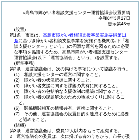
○高島市障がい者相談支援センター運営協議会設置要綱
令和8年3月27日
告示第45号
(設置)
第1条
市長は、
高島市障がい者相談支援事業実施要綱第11
条
に基づき障がい者相談支援事業を実施する機関
(以下「相
談支援センター」という。)
の円滑な運営を図るために必要
な事項を協議するため、高島市障がい者相談支援センター
運営協議会
(以下「運営協議会」という。)
を設置する。
(所掌事務)
第2条
運営協議会は、次の掲げる事項について協議を行う。
(1)
相談支援センターの運営に関すること。
(2)
障がい者の状況把握に関すること。
(3)
障がい者支援に関する課題の共有に関すること。
(4)
障がい者の包括的な支援体制の構築に関すること。
(5)
障がい者の課題解決のための地域づくりに関するこ
と。
(6)
関係機関相互の情報共有、連携に関すること。
(7)
その他、運営協議会の設置目的を達成するために必要
と認めること。
(組織)
第3条
運営協議会は、委員12人以内をもって組織する。
2
運営協議会の委員は、次に掲げる者のうちから、市長が委