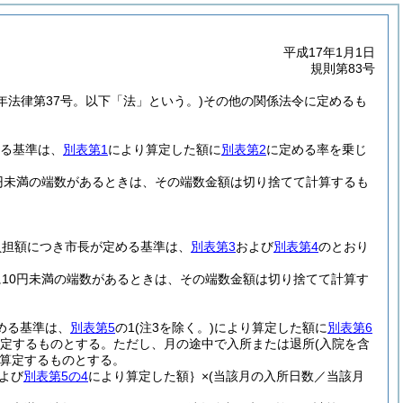
平成17年1月1日
規則第83号
5年法律第37号。以下「法」という。)
その他の関係法令に定めるも
める基準は、
別表第1
により算定した額に
別表第2
に定める率を乗じ
円未満の端数があるときは、その端数金額は切り捨てて計算するも
負担額につき市長が定める基準は、
別表第3
および
別表第4
のとおり
10円未満の端数があるときは、その端数金額は切り捨てて計算す
める基準は、
別表第5
の1
(注3を除く。)
により算定した額に
別表第6
算定するものとする。
ただし、月の途中で入所または退所
(入院を含
算定するものとする。
および
別表第5の4
により算定した額｝×
(当該月の入所日数／当該月