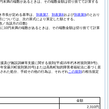
0円未満の端数があるときは、その端数金額は切り捨てて計算する
つき市長が定める基準は、
別表第7
、
別表第8
および
別表第9
のとおり
月については、次の算式により算定した額とする。
数／当該月の日数)
に10円未満の端数があるときは、その端数金額は切り捨てて計算
支援及び施設訓練等支援に関する規則
(平成15年朽木村規則第9号)
、
5年安曇川町規則第20号)
または高島町知的障害者福祉法に基づく居
された処分、手続その他の行為は、それぞれ
この規則
の相当規定
金額
2,310円