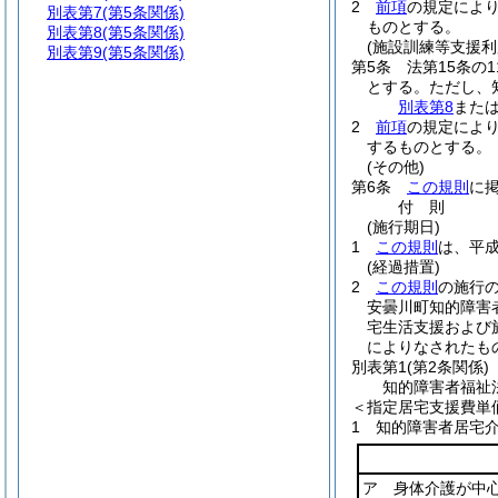
2
前項
の規定によ
別表第7
(第5条関係)
ものとする。
別表第8
(第5条関係)
(施設訓練等支援
別表第9
(第5条関係)
第5条
法第15条の
とする。
ただし、
別表第8
また
2
前項
の規定によ
するものとする。
(その他)
第6条
この規則
に
付
則
(施行期日)
1
この規則
は、平成
(経過措置)
2
この規則
の施行
安曇川町知的障害
宅生活支援および
によりなされたも
別表第1
(第2条関係)
知的障害者福祉
＜指定居宅支援費単
1 知的障害者居宅
ア 身体介護が中