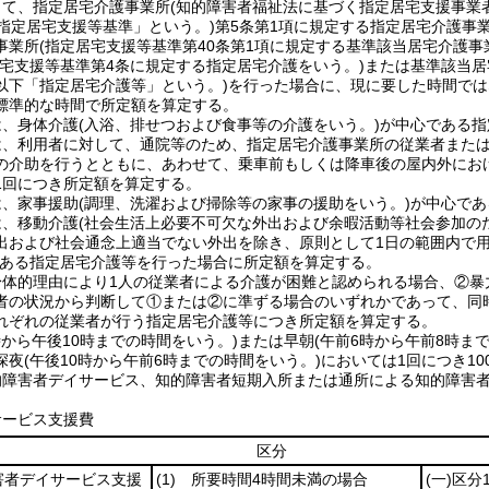
して、指定居宅介護事業所(知的障害者福祉法に基づく指定居宅支援事業
「指定居宅支援等基準」という。)第5条第1項に規定する指定居宅介護事
事業所(指定居宅支援等基準第40条第1項に規定する基準該当居宅介護事
居宅支援等基準第4条に規定する指定居宅介護をいう。)または基準該当居
以下「指定居宅介護等」という。)を行った場合に、現に要した時間で
標準的な時間で所定額を算定する。
は、身体介護(入浴、排せつおよび食事等の介護をいう。)が中心である
は、利用者に対して、通院等のため、指定居宅介護事業所の従業者また
の介助を行うとともに、あわせて、乗車前もしくは降車後の屋内外にお
1回につき所定額を算定する。
は、家事援助(調理、洗濯および掃除等の家事の援助をいう。)が中心で
は、移動介護(社会生活上必要不可欠な外出および余暇活動等社会参加の
出および社会通念上適当でない外出を除き、原則として1日の範囲内で用
である指定居宅介護等を行った場合に所定額を算定する。
身体的理由により1人の従業者による介護が困難と認められる場合、②
者の状況から判断して①または②に準ずる場合のいずれかであって、同
れぞれの従業者が行う指定居宅介護等につき所定額を算定する。
時から午後10時までの時間をいう。)または早朝(午前6時から午前8時ま
深夜(午後10時から午前6時までの時間をいう。)においては1回につき1
的障害者デイサービス、知的障害者短期入所または通所による知的障害
サービス支援費
区分
害者デイサービス支援
(1)
所要時間4時間未満の場合
(一)
区分