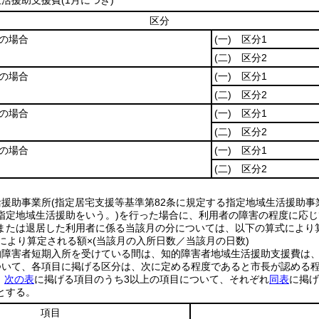
活援助支援費(1月につき)
区分
の場合
(一)
区分1
(二)
区分2
の場合
(一)
区分1
(二)
区分2
の場合
(一)
区分1
(二)
区分2
の場合
(一)
区分1
(二)
区分2
活援助事業所(指定居宅支援等基準第82条に規定する指定地域生活援助事
指定地域生活援助をいう。)を行った場合に、利用者の障害の程度に応
または退居した利用者に係る当該月の分については、以下の算式により
により算定される額×(当該月の入所日数／当該月の日数)
的障害者短期入所を受けている間は、知的障害者地域生活援助支援費は
ついて、各項目に掲げる区分は、次に定める程度であると市長が認める
、
次の表
に掲げる項目のうち3以上の項目について、それぞれ
同表
に掲
とする。
項目