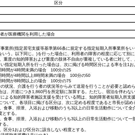
区分
者が医療機関を利用した場合
所事業所(指定居宅支援等基準第66条に規定する指定短期入所事業所をい
をいう。以下同じ。)を行った場合に、利用者の障害の程度に応じて別
いて、重度の知的障害および重度の肢体不自由が重複している者に対して
ない指定短期入所を行った場合は、次に掲げる時間区分による率を注1お
利用時間が4時間未満の場合 100分の25
利用時間が4時間以上8時間未満の場合 100分の50
利用時間が8時間以上の場合 100分の75
身の状況、介護を行う者の状況等からみて送迎を行うことが必要と認め
合は、片道につき1,860円を所定額に加算する。ただし、宿泊を伴わな
所による知的障害者施設支援を受けている間は、知的障害者短期入所支
(三)について、各項目に掲げる区分は、次に定める程度であると市長が認め
1は、食事、排泄、入浴および移動のうち3以上の日常生活動作について
度とする。
2は、食事、排泄、入浴および移動のうち3以上の日常生活動作について
する。
は、区分1および区分2に該当しない程度とする。