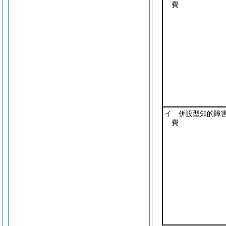
費
イ 併設型知的障
費