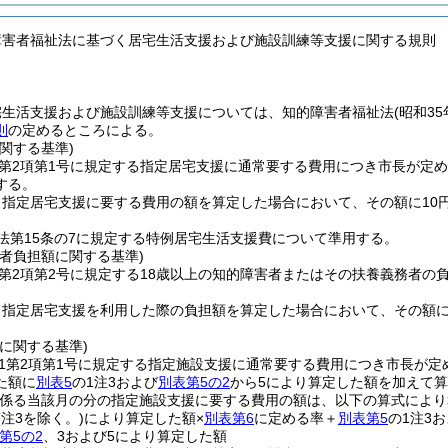
障害者福祉法に基づく居宅生活支援および施設訓練等支援に関する規則
宅生活支援および施設訓練等支援については、知的障害者福祉法
(昭和3
則
の定めるところによる。
関する基準)
5第2項第1号に規定する指定居宅支援に通常要する費用につき市長が定
する。
り指定居宅支援に要する費用の額を算定した場合において、その額に10
法第15条の7に規定する特例居宅生活支援費について準用する。
者負担額に関する基準)
5第2項第2号に規定する18歳以上の知的障害者またはその扶養義務者の
り指定居宅支援を利用した際の負担額を算定した場合において、その額に
に関する基準)
11第2項第1号に規定する指定施設支援に通常要する費用につき市長が定
た額に
別表5
の1注3および
別表第5の2
から5により算定した額を加えて
係る当該月の分の指定施設支援に要する費用の額は、以下の算式により
(注3を除く。)
により算定した額×
別表第6
に定める率＋
別表第5
の1注3
第5の2
、3および5により算定した額