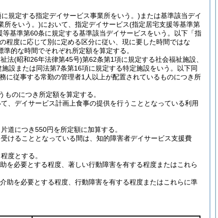
項に規定する指定デイサービス事業所をいう。)または基準該当デイ
業所をいう。)において、指定デイサービス(指定居宅支援等基準第
援等基準第60条に規定する基準該当デイサービスをいう。以下「指
害の程度に応じて別に定める区分に従い、現に要した時間ではな
標準的な時間でそれぞれ所定額を算定する。
法(昭和26年法律第45号)第62条第1項に規定する社会福祉施設、
保健施設または同法第7条第16項に規定する特定施設をいう。以下同
務に従事する常勤の管理者1人以上が配置されているものにつき所
うものにつき所定額を算定する。
いて、デイサービス計画上食事の提供を行うこととなっている利用
片道につき550円を所定額に加算する。
を受けることとなっている間は、知的障害者デイサービス支援費
る程度とする。
全介助を必要とする程度、著しい行動障害を有する程度またはこれら
一部介助を必要とする程度、行動障害を有する程度またはこれらに準