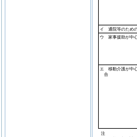
イ 通院等のため
ウ 家事援助が中
エ 移動介護が中
合
注