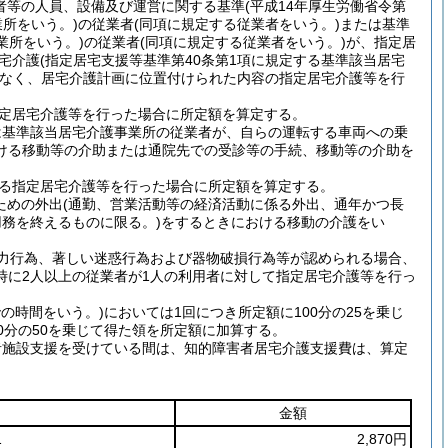
者等の人員、設備及び運営に関する基準(平成14年厚生労働省令第
業所をいう。)の従業者(同項に規定する従業者をいう。)または基準
業所をいう。)の従業者(同項に規定する従業者をいう。)が、指定居
宅介護(指定居宅支援等基準第40条第1項に規定する基準該当居宅
はなく、居宅介護計画に位置付けられた内容の指定居宅介護等を行
指定居宅介護等を行った場合に所定額を算定する。
は基準該当居宅介護事業所の従業者が、自らの運転する車両への乗
ける移動等の介助または通院先での受診等の手続、移動等の介助を
ある指定居宅介護等を行った場合に所定額を算定する。
ための外出(通勤、営業活動等の経済活動に係る外出、通年かつ長
務を終えるものに限る。)をするときにおける移動の介護をい
暴力行為、著しい迷惑行為および器物破損行為等が認められる場合、
時に2人以上の従業者が1人の利用者に対して指定居宅介護等を行っ
での時間をいう。)においては1回につき所定額に100分の25を乗じ
00分の50を乗じて得た領を所定額に加算する。
者施設支援を受けている間は、知的障害者居宅介護支援費は、算定
金額
1
2,870円