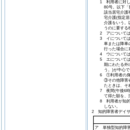
1 利用者に対
80号。以下
該当居宅介護
宅介護(指定
介護をいう。
うのに要する
2 アについて
3 イについて
車または降車
行った場合に
4 ウについて
5 エについて
期にわたる外
う。)が中心
6 ①利用者の
③その他障害
たときは、そ
7 夜間(午後6
て得た額を、
8 利用者が知
しない。
2 知的障害者デイ
ア 単独型知的障