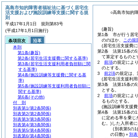
高島市知的障害者福祉法に基づく居宅生
活支援および施設訓練等支援に関する規
○高島市知的
則
平成17年1月1日 規則第83号
(趣旨)
(平成17年1月1日施行)
第1条
市が行う居
ののほか、
この規
条項目次
沿革
(居宅生活支援費に
本則
第2条
法第15条の
第1条
(趣旨)
て算定するものと
第2条
(居宅生活支援費に関する基準)
2
前項
の規定によ
第3条
(居宅生活支援利用者負担額に関
のとする。
する基準)
3
前2項
の規定は、
第4条
(施設訓練等支援費に関する基
(居宅生活支援利用
準)
第3条
法第15条の
第5条
(施設訓練等支援利用者負担額に
とする。
関する基準)
2
前項
の規定によ
第6条
(その他)
るものとする。
付 則
(施設訓練等支援費
別表第1
(第2条関係)
第4条
法第15条の
別表第2
(第2条関係)
に定める率を乗じ
別表第3
(第3条関係)
む。)
した入所者に
別表第4
(第3条関係)
｛別表第5の1
別表第5
(第4条関係)
の日数)
＋
別表
別表第6
(第4条関係)