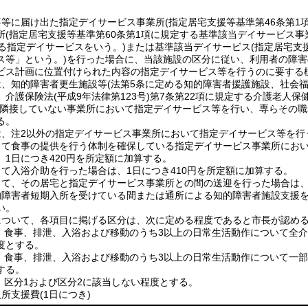
事等に届け出た指定デイサービス事業所(指定居宅支援等基準第46条第1
所(指定居宅支援等基準第60条第1項に規定する基準該当デイサービス事
する指定デイサービスをいう。)または基準該当デイサービス(指定居宅支
ス等」という。)を行った場合に、当該施設の区分に従い、利用者の障
ビス計画に位置付けられた内容の指定デイサービス等を行うのに要する
、知的障害者更生施設等(法第5条に定める知的障害者援護施設、社会福祉
、介護保険法(平成9年法律第123号)第7条第22項に規定する介護老人
、隣接していない事業所において指定デイサービス等を行い、専らその職
る。
は、注2以外の指定デイサービス事業所において指定デイサービス等を行
して食事の提供を行う体制を確保している指定デイサービス事業所にお
、1日につき420円を所定額に加算する。
して入浴介助を行った場合は、1日につき410円を所定額に加算する。
して、その居宅と指定デイサービス事業所との間の送迎を行った場合は、
的障害者短期入所を受けている間または通所による知的障害者施設支援
い。
について、各項目に掲げる区分は、次に定める程度であると市長が認め
1は、食事、排泄、入浴および移動のうち3以上の日常生活動作について
度とする。
2は、食事、排泄、入浴および移動のうち3以上の日常生活動作について
する。
は、区分1および区分2に該当しない程度とする。
所支援費(1日につき)