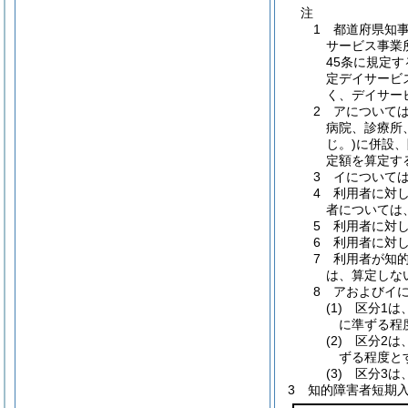
注
1 都道府県知
サービス事業
45条に規定
定デイサービ
く、デイサー
2 アについては
病院、診療所
じ。)に併設
定額を算定す
3 イについて
4 利用者に対
者については
5 利用者に対
6 利用者に対
7 利用者が知
は、算定しな
8 アおよびイ
(1) 区分
に準ずる程
(2) 区分
ずる程度と
(3) 区分3
3 知的障害者短期入