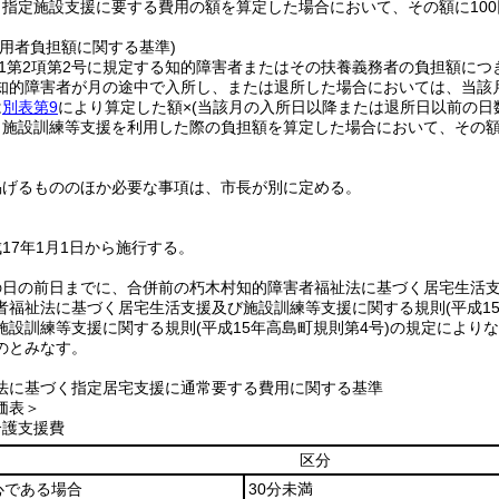
り指定施設支援に要する費用の額を算定した場合において、その額に10
利用者負担額に関する基準)
11第2項第2号に規定する知的障害者またはその扶養義務者の負担額に
知的障害者が月の途中で入所し、または退所した場合においては、当該
は
別表第9
により算定した額×
(当該月の入所日以降または退所日以前の日
り施設訓練等支援を利用した際の負担額を算定した場合において、その額
掲げるもののほか必要な事項は、市長が別に定める。
17年1月1日から施行する。
の日の前日までに、合併前の朽木村知的障害者福祉法に基づく居宅生活
者福祉法に基づく居宅生活支援及び施設訓練等支援に関する規則
(平成1
施設訓練等支援に関する規則
(平成15年高島町規則第4号)
の規定によりな
のとみなす。
法に基づく指定居宅支援に通常要する費用に関する基準
価表＞
介護支援費
区分
心である場合
30分未満