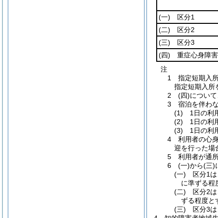
(一)
区分1
(二)
区分2
(三)
区分3
(四)
重症心身障害
注
1 指定短期入
指定短期入所
2 (四)につ
3 宿泊を伴わ
(1) 1日の
(2) 1日の
(3) 1日の
4 利用者の心
迎を行った場
5 利用者が通
6 (一)から
(一) 区分
に準ずる程
(二) 区分
ずる程度と
(三) 区分3