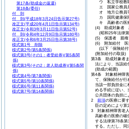
ウ
私立学校教
第17条
(助成金の返還)
エ
国家公務員
第18条
(委任)
オ
地方公務員
付 則
カ
国民健康保
付 則
(平成18年3月24日告示第27号)
キ
高齢者の医
改正文
(平成20年4月1日告示第134号)
(4)
助成対象者 
改正文
(令和3年3月11日告示第52号)
(昭和25年法律第
付 則
(令和4年12月9日告示第180号)
(5)
保護者 親権
改正文
(令和6年3月25日告示第38号)
(6)
附加給付 医
様式第1号
削除
(以下「保険給付
様式第2号
(第5条関係)
(附加給付の取扱)
様式第3号
(その1：者受給券)(第5条関
第3条
助成対象者
係)
法により、当該給
様式第3号
(その2：老人助成券)(第5条関
(助成の範囲)
係)
第4条
対象精神障
様式第4号
(第7条関係)
て、保険給付が行
様式第5号
(第10条関係)
当該一部負担金に
様式第6号
(第11条関係)
める手続に従い、
様式第7号
(第14条関係)
公共団体の負担に
2
前項
の医療に要
臣の定めにより算
3
対象精神障害老人
高齢者の医療の確
する法律第78条
する。
ただし、同