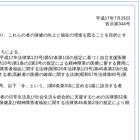
平成17年7月25日
告示第344号
り、これらの者の保健の向上と福祉の増進を図ることを目的とす
ころによる。
(平成17年法律第123号)
第52条第1項の規定に基づく自立支援医療
10号)
第1条の2第3号の規定による精神障害の医療に要する費用に
障害者福祉に関する法律
(昭和25年法律第123号)
第45条第2項の規
する者
(高齢者の医療の確保に関する法律
(昭和57年法律第80号)
第
5号。以下「令」という。)
第6条第3項に定める1級に該当する者
者の日常生活及び社会生活を総合的に支援するための法律第52条
保健及び精神障害者福祉に関する法律第45条第2項の規定により精
。