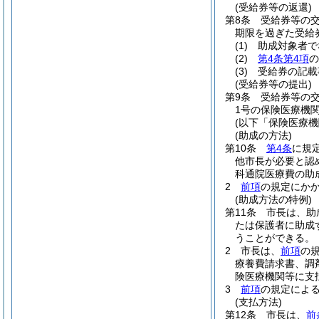
(受給券等の返還)
第8条
受給券等の
期限を過ぎた受給
(1)
助成対象者で
(2)
第4条第4項
の
(3)
受給券の記載
(受給券等の提出)
第9条
受給券等の
1号の保険医療機
(以下「保険医療機
(助成の方法)
第10条
第4条
に規
他市長が必要と認
科通院医療費の助
2
前項
の規定にか
(助成方法の特例)
第11条
市長は、助
たは保護者に助成
うことができる。
2
市長は、
前項
の
療養費請求書、調
険医療機関等に支
3
前項
の規定によ
(支払方法)
第12条
市長は、
前