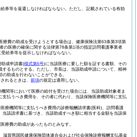
受給券等を返還しなければならない。
ただし、記載されている有効
医療費の助成を受けようとする場合は、健康保険法第63条第3項第
者の医療の確保に関する法律第78条第1項の指定訪問看護事業者
に受給券等を提示しなければならない。
費助成申請書
(
様式第5号
)
に当該医療に要した額を証する書類、その
成するものとする。
ただし、市長は、当該助成申請について、精神
部の助成を行わないことができる。
なされるときは、
前項
の規定は適用しない。
療機関等において医療の給付を受けた場合には、当該助成対象者ま
に支払うべき費用を、その者に代わり、当該保険医療機関等に支払
険医療機関等に支払うべき費用の診療報酬請求書
(医科)
、訪問看護
、当該請求書に基づき、当該助成すべき額に相当する金額を当該保
院医療費の助成があったものとみなす。
、滋賀県国民健康保険団体連合会および社会保険診療報酬支払基金