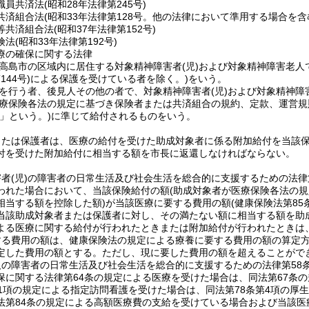
職員共済法
(昭和28年法律第245号)
共済組合法
(昭和33年法律第128号。他の法律において準用する場合を含
等共済組合法
(昭和37年法律第152号)
険法
(昭和33年法律第192号)
療の確保に関する法律
高島市の区域内に居住する対象精神障害者
(児)
および対象精神障害老人
144号)
による保護を受けている者を除く。)
をいう。
を行う者、後見人その他の者で、対象精神障害者
(児)
および対象精神障
療保険各法の規定に基づき保険者または共済組合の規約、定款、運営規
」という。)
に準じて給付されるものをいう。
または保護者は、医療の給付を受けた助成対象者に係る附加給付を当該
付を受けた附加給付に相当する額を市長に返還しなければならない。
害者
(児)
の障害者の日常生活及び社会生活を総合的に支援するための法律
われた場合において、当該保険給付の額
(助成対象者が医療保険各法の
相当する額を控除した額)
が当該医療に要する費用の額
(健康保険法第8
当該助成対象者または保護者に対し、その満たない額に相当する額を助
よる医療に関する給付が行われたときまたは附加給付が行われたときは
する費用の額は、健康保険法の規定による療養に要する費用の額の算定
定した費用の額とする。
ただし、現に要した費用の額を超えることがで
の障害者の日常生活及び社会生活を総合的に支援するための法律第58
保に関する法律第64条の規定による医療を受けた場合は、同法第67条
第1項の規定による指定訪問看護を受けた場合は、同法第78条第4項の
法第84条の規定による高額医療費の支給を受けている場合および当該