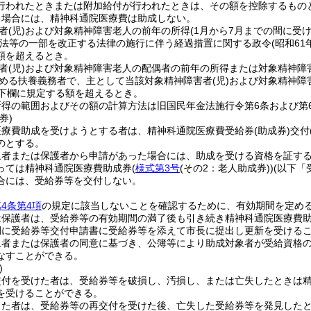
行われたときまたは附加給付が行われたときは、その額を控除するもの
る場合には、精神科通院医療費は助成しない。
者
(児)
および対象精神障害老人の前年の所得
(1月から7月までの間に
法等の一部を改正する法律の施行に伴う経過措置に関する政令
(昭和6
額を超えるとき。
者
(児)
および対象精神障害老人の配偶者の前年の所得または対象精神障
に定める扶養義務者で、主として当該対象精神障害者
(児)
および対象精神障
項下欄に規定する額を超えるとき。
所得の範囲およびその額の計算方法は旧国民年金法施行令第6条および第
券)
医療費助成を受けようとする者は、精神科通院医療費受給券
(助成券)
交付
のとする。
象者または保護者から申請があった場合には、助成を受ける資格を証す
っては精神科通院医療費助成券
(
様式第3号
(その2：老人助成券)
)
(以下「
合には、受給券等を交付しない。
4条第4項
の規定に該当しないことを確認するために、有効期間を定め
は保護者は、受給券等の有効期間の満了後も引き続き精神科通院医療費助
間に受給券等交付申請書に受給券等を添えて市長に提出し更新を受ける
象者または保護者の同意に基づき、公簿等により助成対象者が受給資格
なすことができる。
)
交付を受けた者は、受給券等を破損し、汚損し、または亡失したときは
を受けることができる。
した者は、受給券等の再交付を受けた後、亡失した受給券等を発見した