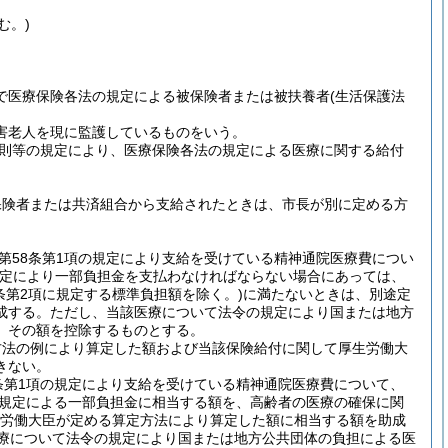
む。)
で医療保険各法の規定による被保険者または被扶養者
(生活保護法
害老人を現に監護しているものをいう。
則等の規定により、医療保険各法の規定による医療に関する給付
保険者または共済組合から支給されたときは、市長が別に定める方
第58条第1項の規定により支給を受けている精神通院医療費につい
規定により一部負担金を支払わなければならない場合にあっては、
5条第2項に規定する標準負担額を除く。)
に満たないときは、別途定
成する。
ただし、当該医療について法令の規定により国または地方
、その額を控除するものとする。
方法の例により算定した額および当該保険給付に関して厚生労働大
きない。
条第1項の規定により支給を受けている精神通院医療費について、
の規定による一部負担金に相当する額を、高齢者の医療の確保に関
厚生労働大臣が定める算定方法により算定した額に相当する額を助成
医療について法令の規定により国または地方公共団体の負担による医