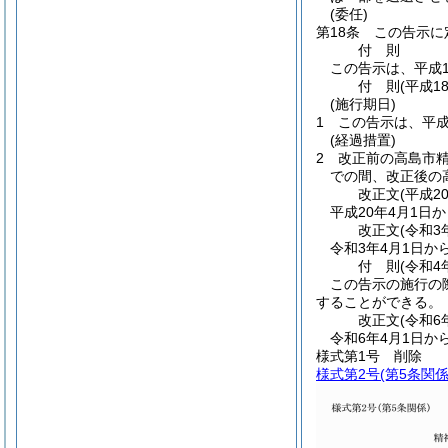
(委任)
第18条
この告示に
付
則
この告示は、平成1
付
則
(平成1
(施行期日)
1
この告示は、平成
(経過措置)
2
改正前の高島市
での間、改正後の
改正文
(平成2
平成20年4月1日
改正文
(令和3
令和3年4月1日か
付
則
(令和4
この告示の施行の
することができる。
改正文
(令和6
令和6年4月1日か
様式第1号
削除
様式第2号
(第5条関係