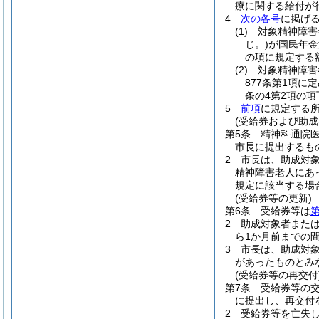
療に関する給付が
4
次の各号
に掲げ
(1)
対象精神障害
じ。)
が国民年金
の項に規定する
(2)
対象精神障害
877条第1項
条の4第2項の
5
前項
に規定する
(受給券および助成
第5条
精神科通院
市長に提出するも
2
市長は、助成対
精神障害老人にあ
規定に該当する場
(受給券等の更新)
第6条
受給券等は
第
2
助成対象者また
ら1か月前までの
3
市長は、助成対
があったものとみ
(受給券等の再交付
第7条
受給券等の
に提出し、再交付
2
受給券等を亡失