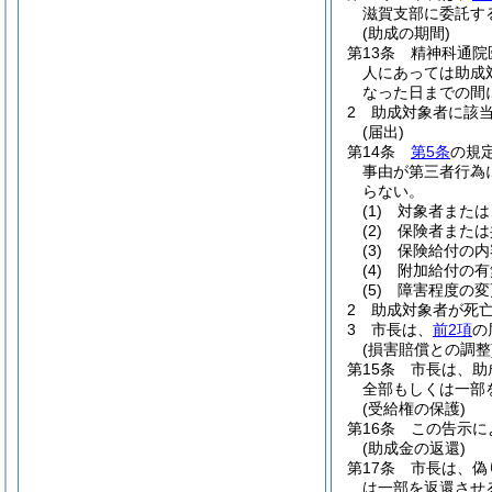
滋賀支部に委託す
(助成の期間)
第13条
精神科通院
人にあっては助成
なった日までの間
2
助成対象者に該
(届出)
第14条
第5条
の規
事由が第三者行為
らない。
(1)
対象者または
(2)
保険者または
(3)
保険給付の内
(4)
附加給付の有
(5)
障害程度の変
2
助成対象者が死
3
市長は、
前2項
の
(損害賠償との調整
第15条
市長は、助
全部もしくは一部
(受給権の保護)
第16条
この告示に
(助成金の返還)
第17条
市長は、偽
は一部を返還させ