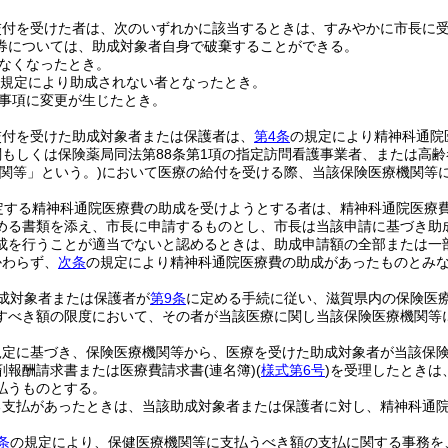
交付を受けた者は、次のいずれかに該当するときは、すみやかに市長に
券については、助成対象者自身で破棄することができる。
なくなったとき。
規定により助成されない者となったとき。
事項に変更が生じたとき。
交付を受けた助成対象者または保護者は、
第4条
の規定により精神科通院
関もしくは保険薬局同法第88条第1項の指定訪問看護事業者、または高齢
関等」という。)
において医療の給付を受ける際、当該保険医療機関等
定する精神科通院医療費の助成を受けようとする者は、精神科通院医療
める書類を添え、市長に申請するものとし、市長は当該申請に基づき助
成を行うことが適当でないと認めるときは、助成申請額の全部または一
かわらず、
次条
の規定により精神科通院医療費の助成があったものとみ
成対象者または保護者が
第9条
に定める手続に従い、滋賀県内の保険医
すべき額の限度において、その者が当該医療に関し当該保険医療機関等
規定に基づき、保険医療機関等から、医療を受けた助成対象者が当該保
剤報酬請求書または医療費請求書
(連名簿)
(
様式第6号
)
を受理したときは
払うものとする。
る支払があったときは、当該助成対象者または保護者に対し、精神科通
条
の規定により、保健医療機関等に支払うべき額の支払に関する事務を