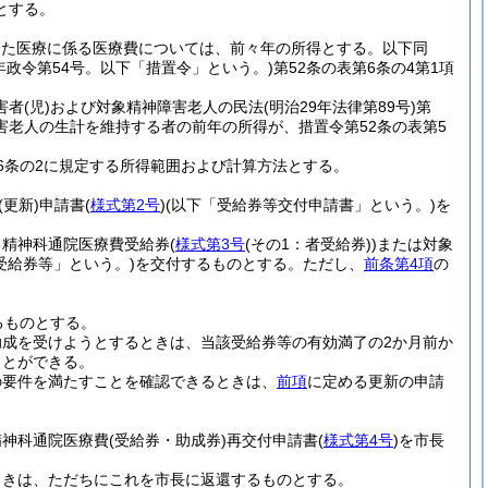
とする。
受けた医療に係る医療費については、前々年の所得とする。以下同
1年政令第54号。以下「措置令」という。)
第52条の表第6条の4第1項
害者
(児)
および対象精神障害老人の民法
(明治29年法律第89号)
第
害老人の生計を維持する者の前年の所得が、措置令第52条の表第5
6条の2に規定する所得範囲および計算方法とする。
(更新)
申請書
(
様式第2号
)
(以下「受給券等交付申請書」という。)
を
る精神科通院医療費受給券
(
様式第3号
(その1：者受給券)
)
または対象
受給券等」という。)
を交付するものとする。
ただし、
前条第4項
の
るものとする。
成を受けようとするときは、当該受給券等の有効満了の2か月前か
ことができる。
の要件を満たすことを確認できるときは、
前項
に定める更新の申請
精神科通院医療費
(受給券・助成券)
再交付申請書
(
様式第4号
)
を市長
ときは、ただちにこれを市長に返還するものとする。