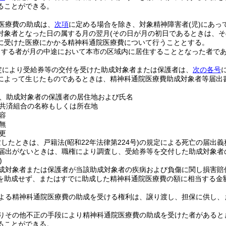
ることができる。
医療費の助成は、
次項
に定める場合を除き、対象精神障害者
(児)
にあっ
対象者となった日の属する月の翌月
(その日が月の初日であるときは、そ
に受けた医療にかかる精神科通院医療費について行うこととする。
当する者が月の中途において本市の区域内に居住することとなった者で
定により受給券等の交付を受けた助成対象者または保護者は、
次の各号
によって生じたものであるときは、精神科通院医療費助成対象者等届出
、助成対象者の保護者の居住地および氏名
共済組合の名称もしくは所在地
容
無
更
亡したときは、戸籍法
(昭和22年法律第224号)
の規定による死亡の届出義
届出がないときは、職権により調査し、受給券等を交付した助成対象者
)
成対象者または保護者が当該助成対象者の疾病および負傷に関し損害賠
を助成せず、またはすでに助成した精神科通院医療費の額に相当する金
よる精神科通院医療費の助成を受ける権利は、譲り渡し、担保に供し、
りその他不正の手段により精神科通院医療費の助成を受けた者があると
ることができる。