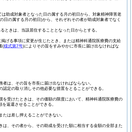
ては助成対象者となった日の属する月の初日から、対象精神障害老
の日の属する月の初日)
から、それぞれその者が助成対象者でなく
あるときは、当該居住することとなった日からとする。
に掲げる事項に変更が生じたとき、または精神科通院医療費の支給
書
(
様式第7号
)
によりその旨をすみやかに市長に届け出なければな
務者は、その旨を市長に届け出なければならない。
の認定の取り消しその他必要な措置をとることができる。
償を受けたときは、その価額の限度において、精神科通院医療費の
額を返還させることができる。
または差し押えることができない。
きは、その者から、その助成を受けた額に相当する金額の全部また