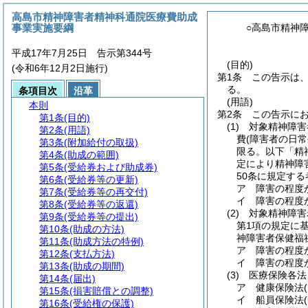
高島市精神障害者精神科通院医療費助成
事業実施要綱
○高島市精神
平成17年7月25日 告示第344号
(目的)
(令和6年12月2日施行)
第1条
この告示は
る。
条項目次
沿革
(用語)
本則
第2条
この告示に
第1条
(目的)
(1)
対象精神障害
第2条
(用語)
費
(障害者の日
第3条
(附加給付の取扱)
限る。以下「精
第4条
(助成の範囲)
定により精神障
第5条
(受給券および助成券)
50条に規定する
第6条
(受給券等の更新)
ア
障害の程度
第7条
(受給券等の再交付)
イ
障害の程度
第8条
(受給券等の返還)
(2)
対象精神障害
第9条
(受給券等の提出)
第1項の規定に
第10条
(助成の方法)
神障害者保健福
第11条
(助成方法の特例)
ア
障害の程度
第12条
(支払方法)
イ
障害の程度
第13条
(助成の期間)
(3)
医療保険各法
第14条
(届出)
ア
健康保険法
第15条
(損害賠償との調整)
イ
船員保険法
第16条
(受給権の保護)