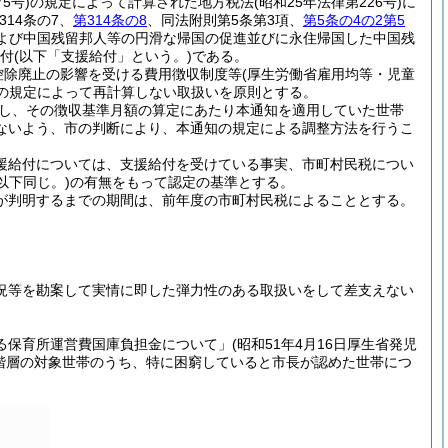
号)の規定によって計算された地方税法(昭和25年法律第226号)に
14条の7、
第314条の8
、同法附則第5条第3項、
第5条の4の2第5
および中国残留邦人等の円滑な帰国の促進並びに永住帰国した中国残
給付(以下「支援給付」という。)である。
「控除廃止の影響を受ける費用徴収制度等(厚生労働省雇用均等・児童
)の規定によって再計算しない取扱いを原則とする。
属し、その徴収基準月額の算定にあたり本通知を適用していた世帯
ないよう、市の判断により、本通知の規定による調整方法を行うこ
援給付については、支援給付を受けている事実、市町村民税につい
以下同じ。)の有無をもって認定の基準とする。
が判明するまでの期間は、前年度の市町村民税によることとする。
況等を勘案して実情に即した弾力性のある取扱いをして差支えない
保育所運営費国庫負担金について」(昭和51年4月16日厚生省発児
て、B階層の対象世帯のうち、特に困窮していると市長が認めた世帯につ