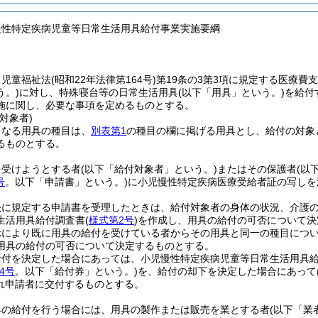
慢性特定疾病児童等日常生活用具給付事業実施要綱
、児童福祉法
(昭和22年法律第164号)
第19条の3第3項に規定する医療費
う。)
に対し、特殊寝台等の日常生活用具
(以下「用具」という。)
を給付
施に関し、必要な事項を定めるものとする。
対象者)
となる用具の種目は、
別表第1
の種目の欄に掲げる用具とし、給付の対象
るものとする。
を受けようとする者
(以下「給付対象者」という。)
またはその保護者
(以
号
。以下「申請書」という。)
に小児慢性特定疾病医療受給者証の写しを
条
に規定する申請書を受理したときは、給付対象者の身体の状況、介護
生活用具給付調査書
(
様式第2号
)
を作成し、用具の給付の可否について決
示により既に用具の給付を受けている者からその用具と同一の種目につ
用具の給付の可否について決定するものとする。
給付を決定した場合にあっては、小児慢性特定疾病児童等日常生活用具
4号
。以下「給付券」という。)
を、給付の却下を決定した場合にあって
れ申請者に交付するものとする。
具の給付を行う場合には、用具の製作または販売を業とする者
(以下「業