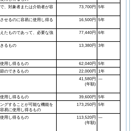
で、対象者または介助者が容
73,700円
5年
させるのに容易に使用し得る
16,500円
5年
えたものであって、必要な強
77,440円
6年
きるもの
13,380円
3年
使用し得るもの
62,040円
5年
節のできるもの
22,000円
1年
41,580円
―
(年額)
使用し得るもの
39,600円
5年
ングすることが可能な機能を
173,250円
5年
が容易に使用し得るもの
使用し得るもの
113,520円
―
(年額)