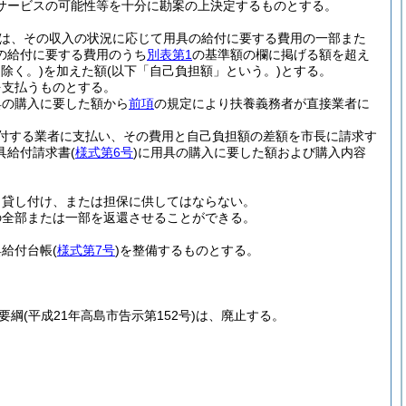
サービスの可能性等を十分に勘案の上決定するものとする。
は、その収入の状況に応じて用具の給付に要する費用の一部また
の給付に要する費用のうち
別表第1
の基準額の欄に掲げる額を超え
除く。)
を加えた額
(以下「自己負担額」という。)
とする。
を支払うものとする。
具の購入に要した額から
前項
の規定により扶養義務者が直接業者に
付する業者に支払い、その費用と自己負担額の差額を市長に請求す
具給付請求書
(
様式第6号
)
に用具の購入に要した額および購入内容
、貸し付け、または担保に供してはならない。
の全部または一部を返還させることができる。
具給付台帳
(
様式第7号
)
を整備するものとする。
要綱
(平成21年高島市告示第152号)
は、廃止する。