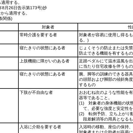
ら適用する。
年8月26日
告示第173号)
抄
付から適用する。
条関係)
対象者
性
常時介護を要する者
対象者が容易に使用し得るも
る。)
寝たきりの状態にある者
じょくそうの防止または失禁
防止できる機能を有するもの
上肢機能に障がいのある者
足踏ペダルにて温水温風を出
に当たり住宅改修を伴うもの
寝たきりの状態にある者
腕、脚等の訓練のできる器具
の頭部および脚部の傾斜角度
するもの
下肢が不自由な者
おおむね次のような性能を有
器等であること。
(1)
対象者の身体機能の状態
て、必要な強度と安定性を
(2)
転倒予防、立ち上がり動
段差解消等の用具となるも
入浴に介助を要する者
入浴時の移動、座位の保持、
対象者または介助者が容易に