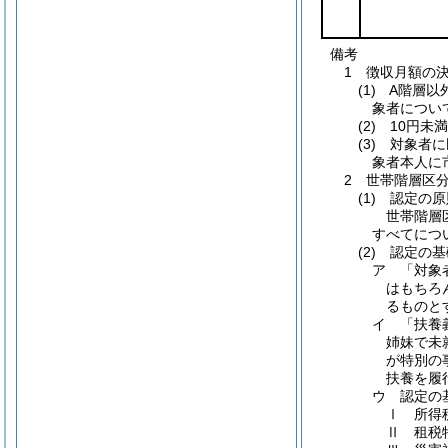
備考
1 徴収月額の
(1) A階
象者につい
(2) 10円
(3) 対象
象者本人に
2 世帯階層区
(1) 認定の
世帯階層
すべてにつ
(2) 認定の
ア 「対象
はもちろ
るものと
イ 「扶養
姉妹で未
が特別の
扶養を履
ウ 認定の
Ⅰ 所得税
Ⅱ 租税特