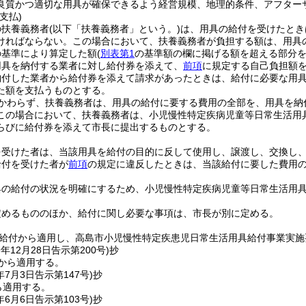
良質かつ適切な用具が確保できるよう経営規模、地理的条件、アフター
支払)
の扶養義務者
(以下「扶養義務者」という。)
は、用具の給付を受けたとき
ければならない。
この場合において、扶養義務者が負担する額は、用具
の基準により算定した額
(
別表第1
の基準額の欄に掲げる額を超える部分を
用具を納付する業者に対し給付券を添えて、
前項
に規定する自己負担額
納付した業者から給付券を添えて請求があったときは、給付に必要な用
た額を支払うものとする。
かわらず、扶養義務者は、用具の給付に要する費用の全部を、用具を納
この場合において、扶養義務者は、小児慢性特定疾病児童等日常生活用
らびに給付券を添えて市長に提出するものとする。
を受けた者は、当該用具を給付の目的に反して使用し、譲渡し、交換し
給付を受けた者が
前項
の規定に違反したときは、当該給付に要した費用
具の給付の状況を明確にするため、小児慢性特定疾病児童等日常生活用
定めるもののほか、給付に関し必要な事項は、市長が別に定める。
日の給付から適用し、高島市小児慢性特定疾患児日常生活用具給付事業実施
9年12月28日
告示第200号)
抄
付から適用する。
年7月3日
告示第147号)
抄
ら適用する。
年6月6日
告示第103号)
抄