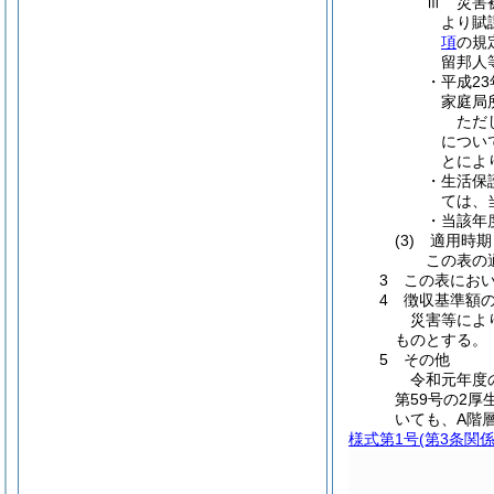
Ⅲ 災害
より賦
項
の規
留邦人
・平成2
家庭局
ただ
につい
とによ
・生活保
ては、
・当該年
(3) 適用時期
この表の
3 この表にお
4 徴収基準額
災害等によ
ものとする。
5 その他
令和元年度
第59号の2厚
いても、A階
様式第1号
(第3条関係