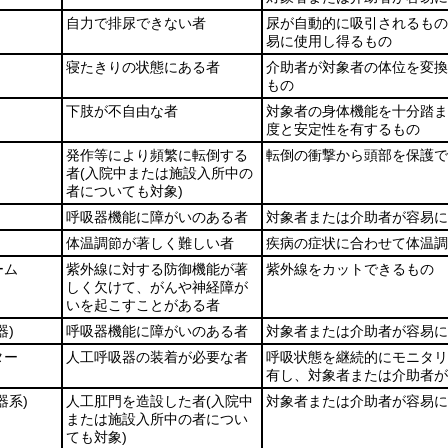
自力で排尿できない者
尿が自動的に吸引されるもの
易に使用し得るもの
寝たきりの状態にある者
介助者が対象者の体位を変換
もの
下肢が不自由な者
対象者の身体機能を十分踏ま
度と安定性を有するもの
発作等により頻繁に転倒する
転倒の衝撃から頭部を保護で
者
(入院中または施設入所中の
者についても対象)
呼吸器機能に障がいのある者
対象者または介助者が容易に
体温調節が著しく難しい者
疾病の症状に合わせて体温調
ーム
紫外線に対する防御機能が著
紫外線をカットできるもの
しく欠けて、がんや神経障が
いを起こすことがある者
器)
呼吸器機能に障がいのある者
対象者または介助者が容易に
ター
人工呼吸器の装着が必要な者
呼吸状態を継続的にモニタリ
有し、対象者または介助者
器系)
人工肛門を造設した者
(入院中
対象者または介助者が容易に
または施設入所中の者につい
ても対象)