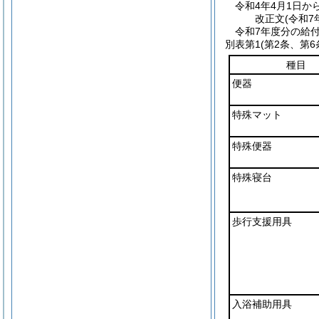
令和4年4月1日か
改正文
(令和7
令和7年度分の給
別表第1
(第2条、第6
種目
便器
特殊マット
特殊便器
特殊寝台
歩行支援用具
入浴補助用具