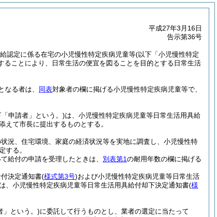
平成27年3月16日
告示第36号
支給認定に係る在宅の小児慢性特定疾病児童等
(以下「小児慢性特定
することにより、日常生活の便宜を図ることを目的とする日常生活
となる者は、
同表
対象者の欄に掲げる小児慢性特定疾病児童等で、
下「申請者」という。)
は、小児慢性特定疾病児童等日常生活用具給
添えて市長に提出するものとする。
の状況、住宅環境、家庭の経済状況等を実地に調査し、小児慢性特
定する。
いて給付の申請を受理したときは、
別表第1
の耐用年数の欄に掲げる
給付決定通知書
(
様式第3号
)
および小児慢性特定疾病児童等日常生活
は、小児慢性特定疾病児童等日常生活用具給付却下決定通知書
(
様
者」という。)
に委託して行うものとし、業者の選定に当たって