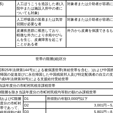
系)
人工ぼうこうを造設した者
(入
対象者または介助者が容易に
院中または施設入所中の者に
ついても対象)
人工呼吸器の装着または気管
対象者または介助者が容易に
切開が必要な者
皮膚疾患群に罹患しており、
外力から皮膚を保護できるも
軽微な外力により水疱やびら
んを生じ、皮膚障害を起こす
ことがある者
世帯の階層
(細)
区分
昭和25年法律第144号)
による被保護世帯
(単給世帯を含む。)
および中国
帰国の促進並びに永住帰国した中国残留邦人及び特定配偶者の自立の支
平成6年法律第30号)
による支援給付受給世帯
当該年度分の市町村民税非課税世帯
B階層を除き当該年度分の市町村民税均等割の額のみ課税世帯
層およびC階層
D1
所得割の年額3,000円以下
度分の市町村
D2
3,001円～5
帯であって、
D3
5,801円～8
税所得割の額