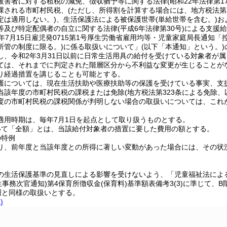
被害者に対する租税の減免、徴収猶予等に関する法律(昭和22年法律第175
課される市町村民税、(ただし、所得割を計算する場合には、地方税法第3
定は適用しない。)、生活保護法による被保護世帯(単給世帯を含む。)
等及び特定配偶者の自立に関する法律(平成6年法律第30号)による支援
3年7月15日雇児発0715第1号厚生労働省雇用均等・児童家庭局長通知
所管の制度に限る。)に係る取扱いについて」(以下「本通知」という。
し、令和2年3月31日以前に日常生活用具の給付を受けている対象者が
ては、それまでに判定された階層区分から不利益な変更が生じることが
り経過措置を講じることも可能とする。
護については、現在生活扶助や医療扶助等の保護を受けている事実、支
当該年度の市町村民税の課税または免除(地方税法第323条による免除、
度の市町村民税の課税関係が判明しない場合の取扱いについては、これ
適用時期は、毎年7月1日を起点として取り扱うものとする。
いて「全額」とは、当該給付対象者の措置に要した費用の額とする。
の特例
り、前年度と当該年度との所得に著しい変動があった場合には、その状
の生活保護基準の見直しによる影響を受けないよう、「児童福祉法による
生事務次官通知)第4保育所徴収金(保育料)基準額表備考3(3)に準じ
層と同様の取扱いとする。
)