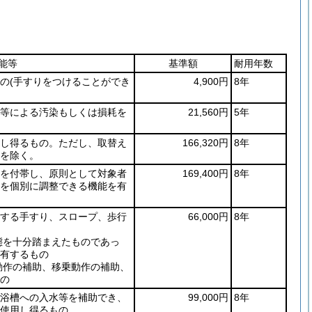
能等
基準額
耐用年数
の
(手すりをつけることができ
4,900円
8年
等による汚染もしくは損耗を
21,560円
5年
し得るもの。ただし、取替え
166,320円
8年
を除く。
を付帯し、原則として対象者
169,400円
8年
を個別に調整できる機能を有
する手すり、スロープ、歩行
66,000円
8年
を十分踏まえたものであっ
有するもの
作の補助、移乗動作の補助、
の
浴槽への入水等を補助でき、
99,000円
8年
使用し得るもの