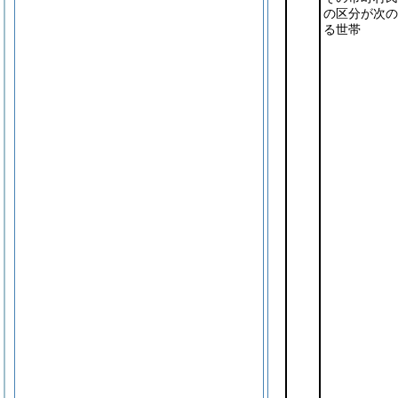
の区分が次の
る世帯