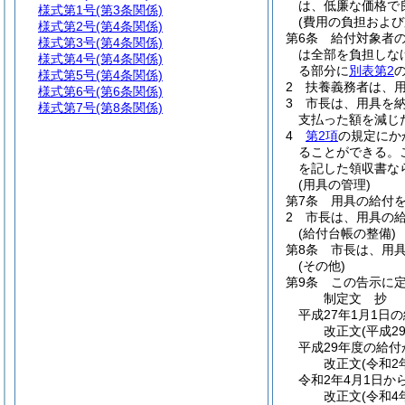
は、低廉な価格で
様式第1号
(第3条関係)
(費用の負担および
様式第2号
(第4条関係)
第6条
給付対象者
様式第3号
(第4条関係)
は全部を負担しな
様式第4号
(第4条関係)
る部分に
別表第2
様式第5号
(第4条関係)
2
扶養義務者は、
様式第6号
(第6条関係)
3
市長は、用具を
様式第7号
(第8条関係)
支払った額を減じ
4
第2項
の規定にか
ることができる。
を記した領収書な
(用具の管理)
第7条
用具の給付
2
市長は、用具の
(給付台帳の整備)
第8条
市長は、用
(その他)
第9条
この告示に
制定文
抄
平成27年1月1
改正文
(平成2
平成29年度の給
改正文
(令和2
令和2年4月1日か
改正文
(令和4