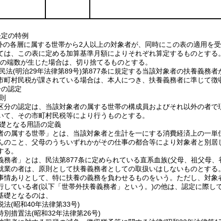
決定の特例
層以外の各層に属する世帯から2人以上の対象者が、同時にこの表の適用
ては、この表に定める加算基準月額によりそれぞれ算定するものとする
未満の端数が生じた場合は、切り捨てるものとする。
者に民法(明治29年法律第89号)第877条に規定する当該対象者の扶養
市町村民税が課されている場合は、本人につき、扶養義務者に準じて徴
分の認定
原則
区分の認定は、当該対象者の属する世帯の構成員およびそれ以外の者で
いて、その市町村民税等により行うものとする。
基礎となる用語の定義
者の属する世帯」とは、当該対象者と生計を一にする消費経済上の一単
んのこと、父母のうちいずれかがその仕事の都合等により対象者と別居
する。
義務者」とは、民法第877条に定められている直系血族(父母、祖父母、
就業の者は、原則として扶養義務者としての取扱いはしないものとする。
事情ありとして、特に扶養の義務を負わせるものをいう。ただし、対象
行している者(以下「世帯外扶養義務者」という。)の他は、認定に際し
基礎となるのは、
法(昭和40年法律第33号)
別措置法(昭和32年法律第26号)