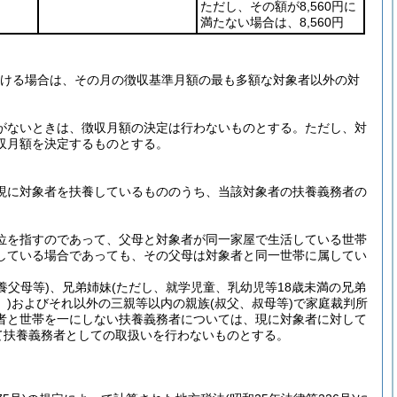
ただし、その額が8,560円に
満たない場合は、8,560円
を受ける場合は、その月の徴収基準月額の最も多額な対象者以外の対
。
義務者がないときは、徴収月額の決定は行わないものとする。ただし、対
収月額を決定するものとする。
現に対象者を扶養しているもののうち、当該対象者の扶養義務者の
位を指すのであって、父母と対象者が同一家屋で生活している世帯
している場合であっても、その父母は対象者と同一世帯に属してい
養父母等)、兄弟姉妹(ただし、就学児童、乳幼児等18歳未満の兄弟
)およびそれ以外の三親等以内の親族(叔父、叔母等)で家庭裁判所
者と世帯を一にしない扶養義務者については、現に対象者に対して
て扶養義務者としての取扱いを行わないものとする。