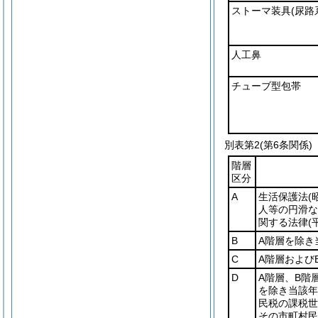
ストーマ装具
(尿路
人工鼻
チューブ型包帯
別表第2
(第6条関係)
階層
区分
A
生活保護法
(
人等の円滑な
関する法律
(
B
A階層を除き
C
A階層および
D
A階層、B階
を除き当該年
民税の課税世
その市町村民