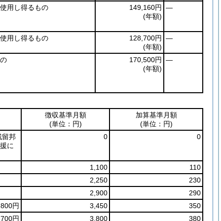
使用し得るもの
149,160円
―
(年額)
使用し得るもの
128,700円
―
(年額)
の
170,500円
―
(年額)
徴収基準月額
加算基準月額
(単位：円)
(単位：円)
残留邦
0
0
援に
1,100
110
2,250
230
2,900
290
,800円
3,450
350
,700円
3,800
380