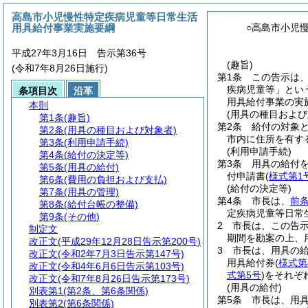
高島市小児慢性特定疾病児童等日常生活
用具給付事業実施要綱
○高島市小児
平成27年3月16日 告示第36号
(趣旨)
(令和7年8月26日施行)
第1条
この告示は
疾病児童等」とい
条項目次
沿革
用具給付事業の実
本則
(用具の種目および
第1条
(趣旨)
第2条
給付の対象
第2条
(用具の種目および対象者)
市内に住所を有す
第3条
(利用申請手続)
(利用申請手続)
第4条
(給付の決定等)
第3条
用具の給付
第5条
(用具の給付)
付申請書
(
様式第1
第6条
(費用の負担および支払)
(給付の決定等)
第7条
(用具の管理)
第4条
市長は、
前
第8条
(給付台帳の整備)
定疾病児童等日常
第9条
(その他)
2
市長は、この告
制定文
期間を勘案の上、
改正文
(平成29年12月28日告示第200号)
3
市長は、用具の
改正文
(令和2年7月3日告示第147号)
用具給付券
(
様式第
改正文
(令和4年6月6日告示第103号)
式第5号
)
をそれぞ
改正文
(令和7年8月26日告示第173号)
(用具の給付)
別表第1
(第2条、第6条関係)
第5条
市長は、用
別表第2
(第6条関係)