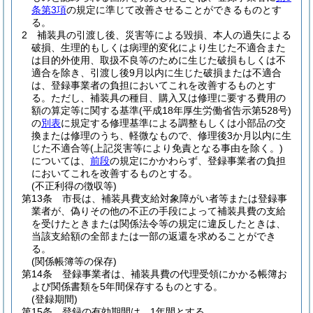
条第3項
の規定に準じて改善させることができるものとす
る。
2
補装具の引渡し後、災害等による毀損、本人の過失による
破損、生理的もしくは病理的変化により生じた不適合また
は目的外使用、取扱不良等のために生じた破損もしくは不
適合を除き、引渡し後9月以内に生じた破損または不適合
は、登録事業者の負担においてこれを改善するものとす
る。
ただし、補装具の種目、購入又は修理に要する費用の
額の算定等に関する基準
(平成18年厚生労働省告示第528号)
の
別表
に規定する修理基準による調整もしくは小部品の交
換または修理のうち、軽微なもので、修理後3か月以内に生
じた不適合等
(上記災害等により免責となる事由を除く。)
については、
前段
の規定にかかわらず、登録事業者の負担
においてこれを改善するものとする。
(不正利得の徴収等)
第13条
市長は、補装具費支給対象障がい者等または登録事
業者が、偽りその他の不正の手段によって補装具費の支給
を受けたときまたは関係法令等の規定に違反したときは、
当該支給額の全部または一部の返還を求めることができ
る。
(関係帳簿等の保存)
第14条
登録事業者は、補装具費の代理受領にかかる帳簿お
よび関係書類を5年間保存するものとする。
(登録期間)
第15条
登録の有効期間は、1年間とする。