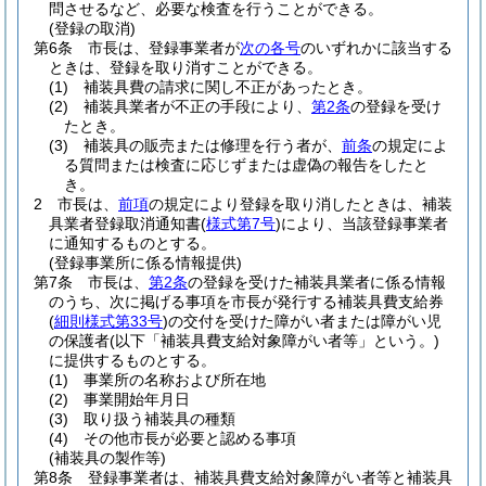
問させるなど、必要な検査を行うことができる。
(登録の取消)
第6条
市長は、登録事業者が
次の各号
のいずれかに該当する
ときは、登録を取り消すことができる。
(1)
補装具費の請求に関し不正があったとき。
(2)
補装具業者が不正の手段により、
第2条
の登録を受け
たとき。
(3)
補装具の販売または修理を行う者が、
前条
の規定によ
る質問または検査に応じずまたは虚偽の報告をしたと
き。
2
市長は、
前項
の規定により登録を取り消したときは、補装
具業者登録取消通知書
(
様式第7号
)
により、当該登録事業者
に通知するものとする。
(登録事業所に係る情報提供)
第7条
市長は、
第2条
の登録を受けた補装具業者に係る情報
のうち、次に掲げる事項を市長が発行する補装具費支給券
(
細則様式第33号
)
の交付を受けた障がい者または障がい児
の保護者
(以下「補装具費支給対象障がい者等」という。)
に提供するものとする。
(1)
事業所の名称および所在地
(2)
事業開始年月日
(3)
取り扱う補装具の種類
(4)
その他市長が必要と認める事項
(補装具の製作等)
第8条
登録事業者は、補装具費支給対象障がい者等と補装具