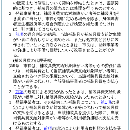
の販売または修理について契約を締結したときは、当該契
約に基づき、補装具の販売または修理を行うものとする。
2
登録事業者は、補装具費支給対象障がい者等に補装具を引
き渡すに当たり、市長が別に定める場合を除き、身体障害
者更生相談所等の適合判定および検査を経た後でなけれ
ば、引き渡してはならない。
3
前項
の適合判定の結果、当該補装具が補装具費支給対象障
がい者に適合しないと認められ、または処方箋どおりに製
作されていないと判断されたときは、市長は、登録事業者
の負担により不備な個所について改善させることができ
る。
(補装具費の代理受領)
第9条
市長は、補装具費支給対象障がい者等からの委任に基
づき、補装具費として当該補装具費支給対象障がい者等に
支給されるべき額の限度において、当該補装具費支給対象
障がい者等に代わり、当該登録事業者に補装具費を支払う
ことができる。
2
前項
の規定による支払があったときは、補装具費支給対象
障がい者等に対し補装具費の支給があったものとみなす。
3
登録事業者は、その提供した補装具について、
第1項
の規
定により補装具費支給対象障がい者等に代わって補装具費
の支払を受けるときは、当該補装具を提供した際に、当該
補装具費支給対象障がい者等から利用者負担額の支払を受
けるものとする。
4
登録事業者は、
前項
の規定により利用者負担額の支払を受