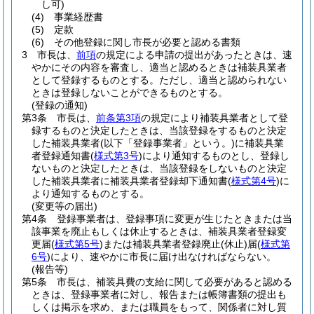
し可)
(4)
事業経歴書
(5)
定款
(6)
その他登録に関し市長が必要と認める書類
3
市長は、
前項
の規定による申請の提出があったときは、速
やかにその内容を審査し、適当と認めるときは補装具業者
として登録するものとする。
ただし、適当と認められない
ときは登録しないことができるものとする。
(登録の通知)
第3条
市長は、
前条第3項
の規定により補装具業者として登
録するものと決定したときは、当該登録をするものと決定
した補装具業者
(以下「登録事業者」という。)
に補装具業
者登録通知書
(
様式第3号
)
により通知するものとし、登録し
ないものと決定したときは、当該登録をしないものと決定
した補装具業者に補装具業者登録却下通知書
(
様式第4号
)
に
より通知するものとする。
(変更等の届出)
第4条
登録事業者は、登録事項に変更が生じたときまたは当
該事業を廃止もしくは休止するときは、補装具業者登録変
更届
(
様式第5号
)
または補装具業者登録廃止
(休止)
届
(
様式第
6号
)
により、速やかに市長に届け出なければならない。
(報告等)
第5条
市長は、補装具費の支給に関して必要があると認める
ときは、登録事業者に対し、報告または帳簿書類の提出も
しくは掲示を求め、または職員をもって、関係者に対し質