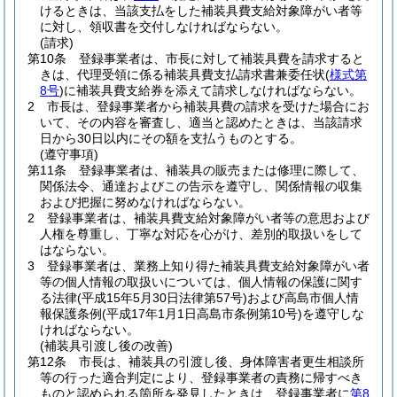
けるときは、当該支払をした補装具費支給対象障がい者等
に対し、領収書を交付しなければならない。
(請求)
第10条
登録事業者は、市長に対して補装具費を請求すると
きは、代理受領に係る補装具費支払請求書兼委任状
(
様式第
8号
)
に補装具費支給券を添えて請求しなければならない。
2
市長は、登録事業者から補装具費の請求を受けた場合にお
いて、その内容を審査し、適当と認めたときは、当該請求
日から30日以内にその額を支払うものとする。
(遵守事項)
第11条
登録事業者は、補装具の販売または修理に際して、
関係法令、通達およびこの告示を遵守し、関係情報の収集
および把握に努めなければならない。
2
登録事業者は、補装具費支給対象障がい者等の意思および
人権を尊重し、丁寧な対応を心がけ、差別的取扱いをして
はならない。
3
登録事業者は、業務上知り得た補装具費支給対象障がい者
等の個人情報の取扱いについては、個人情報の保護に関す
る法律
(平成15年5月30日法律第57号)
および高島市個人情
報保護条例
(平成17年1月1日高島市条例第10号)
を遵守しな
ければならない。
(補装具引渡し後の改善)
第12条
市長は、補装具の引渡し後、身体障害者更生相談所
等の行った適合判定により、登録事業者の責務に帰すべき
ものと認められる箇所を発見したときは、登録事業者に
第8