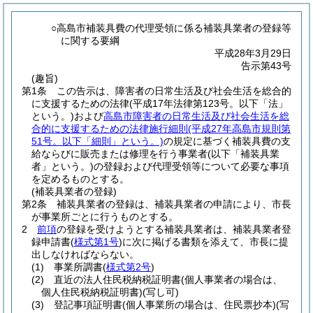
○高島市補装具費の代理受領に係る補装具業者の登録等
に関する要綱
平成28年3月29日
告示第43号
(趣旨)
第1条
この告示は、障害者の日常生活及び社会生活を総合的
に支援するための法律
(平成17年法律第123号。以下「法」
という。)
および
高島市障害者の日常生活及び社会生活を総
合的に支援するための法律施行細則
(平成27年高島市規則第
51号。以下「細則」という。)
の規定に基づく補装具費の支
給ならびに販売または修理を行う事業者
(以下「補装具業
者」という。)
の登録および代理受領等について必要な事項
を定めるものとする。
(補装具業者の登録)
第2条
補装具業者の登録は、補装具業者の申請により、市長
が事業所ごとに行うものとする。
2
前項
の登録を受けようとする補装具業者は、補装具業者登
録申請書
(
様式第1号
)
に次に掲げる書類を添えて、市長に提
出しなければならない。
(1)
事業所調書
(
様式第2号
)
(2)
直近の法人住民税納税証明書
(個人事業者の場合は、
個人住民税納税証明書)
(写し可)
(3)
登記事項証明書
(個人事業所の場合は、住民票抄本)
(写