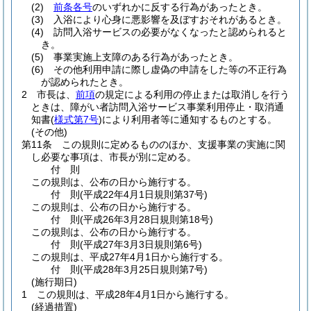
(2)
前条各号
のいずれかに反する行為があったとき。
(3)
入浴により心身に悪影響を及ぼすおそれがあるとき。
(4)
訪問入浴サービスの必要がなくなったと認められると
き。
(5)
事業実施上支障のある行為があったとき。
(6)
その他利用申請に際し虚偽の申請をした等の不正行為
が認められたとき。
2
市長は、
前項
の規定による利用の停止または取消しを行う
ときは、障がい者訪問入浴サービス事業利用停止・取消通
知書
(
様式第7号
)
により利用者等に通知するものとする。
(その他)
第11条
この規則に定めるもののほか、支援事業の実施に関
し必要な事項は、市長が別に定める。
付
則
この規則は、公布の日から施行する。
付
則
(平成22年4月1日
規則第37号)
この規則は、公布の日から施行する。
付
則
(平成26年3月28日
規則第18号)
この規則は、公布の日から施行する。
付
則
(平成27年3月3日
規則第6号)
この規則は、平成27年4月1日から施行する。
付
則
(平成28年3月25日
規則第7号)
(施行期日)
1
この規則は、平成28年4月1日から施行する。
(経過措置)