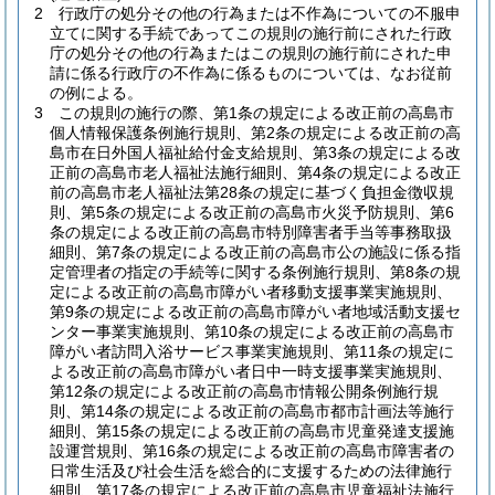
2
行政庁の処分その他の行為または不作為についての不服申
立てに関する手続であってこの規則の施行前にされた行政
庁の処分その他の行為またはこの規則の施行前にされた申
請に係る行政庁の不作為に係るものについては、なお従前
の例による。
3
この規則の施行の際、第1条の規定による改正前の高島市
個人情報保護条例施行規則、第2条の規定による改正前の高
島市在日外国人福祉給付金支給規則、第3条の規定による改
正前の高島市老人福祉法施行細則、第4条の規定による改正
前の高島市老人福祉法第28条の規定に基づく負担金徴収規
則、第5条の規定による改正前の高島市火災予防規則、第6
条の規定による改正前の高島市特別障害者手当等事務取扱
細則、第7条の規定による改正前の高島市公の施設に係る指
定管理者の指定の手続等に関する条例施行規則、第8条の規
定による改正前の高島市障がい者移動支援事業実施規則、
第9条の規定による改正前の高島市障がい者地域活動支援セ
ンター事業実施規則、第10条の規定による改正前の高島市
障がい者訪問入浴サービス事業実施規則、第11条の規定に
よる改正前の高島市障がい者日中一時支援事業実施規則、
第12条の規定による改正前の高島市情報公開条例施行規
則、第14条の規定による改正前の高島市都市計画法等施行
細則、第15条の規定による改正前の高島市児童発達支援施
設運営規則、第16条の規定による改正前の高島市障害者の
日常生活及び社会生活を総合的に支援するための法律施行
細則、第17条の規定による改正前の高島市児童福祉法施行