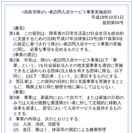
○高島市障がい者訪問入浴サービス事業実施規則
平成18年10月1日
規則第50号
(趣旨)
第1条
この規則は、障害者の日常生活及び社会生活を総合的
に支援するための法律
(平成17年法律第123号)
第77条第3項
の規定に基づき行う障がい者訪問入浴サービス事業の実施
に関し、必要な事項を定めるものとする。
(事業の委託)
第2条
市長は、障がい者訪問入浴サービス事業
(以下「事
業」という。)
を社会福祉法人その他支援事業を適切に実施
できると認められる団体
(法人格を有する団体に限る。以下
同じ。)
(以下「受託者」という。)
に委託するものとする。
2
受託者は、この規則の目的に則り支援事業を実施するとと
もに、職務上知り得た秘密を他に漏らしてはならない。
(事業)
第3条
事業は、家庭内において自力で、または家族の介助の
みでは入浴が困難な重度障がい者に対して定期的に移動入
浴車を派遣し、居宅において入浴サービスを提供するもの
とする。
2
事業の内容は、次のとおりとする。
(1)
入浴、清拭、洗髪等
(2)
血圧、脈はく、体温等の測定による健康管理