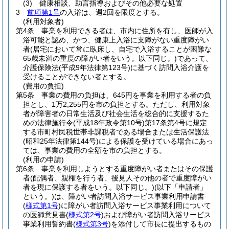
(3)
健康相談、助言指導およびその他必要な処置
3
前項第1号
の入浴は、週2回を限度とする。
(利用対象者)
第4条
事業を利用できる者は、市内に住所を有し、医師が入
浴可能と認め、かつ、健康上入浴に支障がない重度障がい
者
(居宅において常に臥床し、自宅で入浴することが困難な
65歳未満の重度の障がい者をいう。以下同じ。)
であって、
介護保険法
(平成9年法律第123号)
に基づく訪問入浴介護を
受けることができない者とする。
(費用の負担)
第5条
事業の費用の負担は、645円を事業を利用する者の負
担とし、1万2,255円を市の負担とする。
ただし、利用対象
者が障害者の日常生活及び社会生活を総合的に支援するた
めの法律施行令
(平成18年政令第10号)
第17条第4号に規定
する市町村民税世帯非課税者である場合または生活保護法
(昭和25年法律第144号)
による保護を受けている場合にあっ
ては、事業の費用の全額を市の負担とする。
(利用の申請)
第6条
事業を利用しようとする重度障がい者またはその保護
者
(配偶者、親権を行う者、後見人その他の者で重度障がい
者を現に保護する者をいう。以下同じ。)
(以下「申請者」
という。)
は、障がい者訪問入浴サービス事業利用申請書
(
様式第1号
)
に障がい者訪問入浴サービス事業利用について
の医師意見書
(
様式第2号
)
および障がい者訪問入浴サービス
事業利用誓約書
(
様式第3号
)
を添付して市長に提出するもの