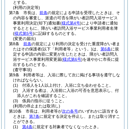
とする。
(利用の決定等)
第7条
市長は、
前条
の規定による申請を受理したときは、そ
の内容を審査し、派遣の可否を障がい者訪問入浴サービス
事業利用決定
(却下)
通知書
(
様式第4号
)
により申請者に通知
するとともに、障がい者訪問入浴サービス事業利用者名簿
(
様式第5号
)
に記録するものとする。
(変更の届出)
第8条
前条
の規定により利用の決定を受けた重度障がい者ま
たはその保護者
(以下「利用者等」という。)
は、
第6条
に規
定する申請の内容に変更が生じたときは、障がい者訪問入
浴サービス事業利用変更届
(
様式第6号
)
を速やかに市長に提
出するものとする。
(遵守事項)
第9条
利用者等は、入浴に際して次に掲げる事項を遵守しな
ければならない。
(1)
付添人を1人以上付け、入浴に立ち会わせること。
(2)
入浴する者は、入浴前に入浴の可否を意思表示し、付
添人がこれを確認すること。
(3)
係員の指示に従うこと。
(利用の停止または取消し)
第10条
市長は、利用者等が
次の各号
のいずれかに該当する
ときは、
第7条
に規定する決定を停止し、または取り消すこ
とができる。
(1)
第4条
に規定する対象者でなくなったとき。