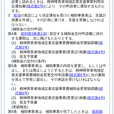
必要と認めるときは、精神障害者地域定着支援事業利用決
定通知書
(
様式第2号
)
により、その申請者に通知するものと
する。
3
前項
の規定により決定通知を受けた補助事業者は、支援計
画書を作成し、その計画に基づき、支援を実施しなければ
ならない。
(補助金の交付申請)
第4条
規則第3条第1項
に規定する補助金交付申請書に添付
する書類は、次に掲げるとおりとする。
(1)
精神障害者地域定着支援事業費補助金所要額調書
(
様
式第3号
)
(2)
精神障害者地域定着支援事業
(変更)
計画書
(
様式第4号
)
(3)
収支予算書
(補助金の交付の条件)
第5条
補助事業者は、補助事業の内容を変更し、もしくは中
止し、または廃止しようとするときは、精神障害者地域定
着支援事業費補助金変更交付申請書
(
様式第5号
)
に次の書類
を添えて市長に提出し、その承認を受けなければならな
い。
(1)
精神障害者地域定着支援事業費補助金変更額調書
(
様
式第6号
)
(2)
精神障害者地域定着支援事業
(変更)
計画書
(
様式第4号
)
(3)
収支予算書
(実績報告)
第6条
補助事業者は、補助事業が完了したときは、
規則第