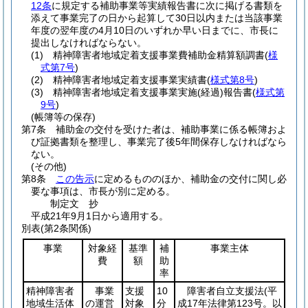
12条
に規定する補助事業等実績報告書に次に掲げる書類を
添えて事業完了の日から起算して30日以内または当該事業
年度の翌年度の4月10日のいずれか早い日までに、市長に
提出しなければならない。
(1)
精神障害者地域定着支援事業費補助金精算額調書
(
様
式第7号
)
(2)
精神障害者地域定着支援事業実績書
(
様式第8号
)
(3)
精神障害者地域定着支援事業実施
(経過)
報告書
(
様式第
9号
)
(帳簿等の保存)
第7条
補助金の交付を受けた者は、補助事業に係る帳簿およ
び証拠書類を整理し、事業完了後5年間保存しなければなら
ない。
(その他)
第8条
この告示
に定めるもののほか、補助金の交付に関し必
要な事項は、市長が別に定める。
制定文
抄
平成21年9月1日から適用する。
別表
(第2条関係)
事業
対象経
基準
補
事業主体
費
額
助
率
精神障害者
事業
支援
10
障害者自立支援法
(平
地域生活体
の運営
対象
分
成17年法律第123号。以