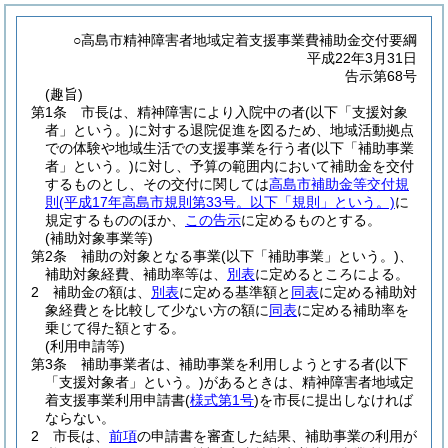
○高島市精神障害者地域定着支援事業費補助金交付要綱
平成22年3月31日
告示第68号
(趣旨)
第1条
市長は、精神障害により入院中の者
(以下「支援対象
者」という。)
に対する退院促進を図るため、地域活動拠点
での体験や地域生活での支援事業を行う者
(以下「補助事業
者」という。)
に対し、予算の範囲内において補助金を交付
するものとし、その交付に関しては
高島市補助金等交付規
則
(平成17年高島市規則第33号。以下「規則」という。)
に
規定するもののほか、
この告示
に定めるものとする。
(補助対象事業等)
第2条
補助の対象となる事業
(以下「補助事業」という。)
、
補助対象経費、補助率等は、
別表
に定めるところによる。
2
補助金の額は、
別表
に定める基準額と
同表
に定める補助対
象経費とを比較して少ない方の額に
同表
に定める補助率を
乗じて得た額とする。
(利用申請等)
第3条
補助事業者は、補助事業を利用しようとする者
(以下
「支援対象者」という。)
があるときは、精神障害者地域定
着支援事業利用申請書
(
様式第1号
)
を市長に提出しなければ
ならない。
2
市長は、
前項
の申請書を審査した結果、補助事業の利用が