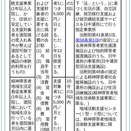
験支援事業
および
者1に
の1
下「法」という。)
に基
(1年以上入
支援対
つき
0以
づく生活介護、自立訓
院し、か
象者の
5,000
内
練、就労移行支援およ
つ、症状が
支援に
円／
び就労継続支援サービ
安定してい
要する
日と
スを日中通所にて行う
る支援対象
次に掲
す
指定事業所
者を退院後
げる経
る。
法附則第41条第1項、
の受入れ条
費の合
ただ
第58条第1項
の規定によ
件が整えば
計額
し、
る身体障害者更生援護
退院可能で
(1)
給
年12
施設および知的障害者
あるとして
与
日を
援護施設のうち、日中
施設の体験
(2)
職
限度
通所の事業所
(日中通所
的利用を行
員手
とす
型旧法支援施設)
うもの)
当等
る。
法附則第48条の規定
(3)
共
による精神障害者社会
精神障害者
支援
10
済費
復帰施設のうち、日中
地域生活定
対象
分
(4)
賃
通所の施設および生活
着促進事業
者1に
の1
金
訓練施設
(精神障害者地
(1年以上入
つき
0以
(5)
報
域生活体験支援事業に
院し、退院
5,000
内
償費
限る。)
後において
円／
(6)
旅
地域活動支援センタ
地域生活を
月と
費
ー
(Ⅰ型・Ⅱ型について
行っている
す
(7)
需
は、精神障害者地域生
者を退院後6
る。
用費
活体験支援事業に限
月以内に通
ただ
(消耗
る。)