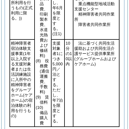
所利用を行
し、
品
重点機能型地域活動
うもの
(正式
年6月
費、
支援センター
利用に限
を限
印刷
精神障害者共同作業
る。)
)
度と
製本
所
す
費、
障害者共同作業所
る。
水道
(注1)
光熱
費お
精神障害者
支援
10
法に基づく共同生活
よび
宿泊体験支
対象
分
援助および共同生活介
修繕
援事業
(1年
者1に
の1
護サービス提供事業所
料)
以上入院す
つき
0以
(グループホームおよび
(8)
役
る支援対象
5,000
内
ケアホーム)
務費
者または生
円／
(通信
活訓練施設
泊と
運搬
に入所中の
す
費、
精神障害者
る。
手数
をグループ
ただ
料)
ホーム
(ケア
し、
(9)
賃
ホーム)
の宿
年7泊
借料
泊体験の利
を限
(10)
用を行うも
度と
備品
の)
す
購入
る。
費