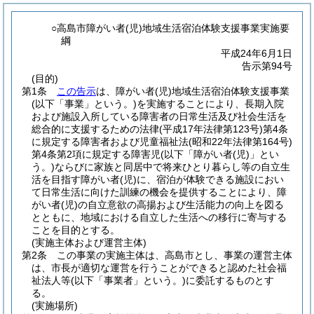
○高島市障がい者(児)地域生活宿泊体験支援事業実施要
綱
平成24年6月1日
告示第94号
(目的)
第1条
この告示
は、障がい者
(児)
地域生活宿泊体験支援事業
(以下「事業」という。)
を実施することにより、長期入院
および施設入所している障害者の日常生活及び社会生活を
総合的に支援するための法律
(平成17年法律第123号)
第4条
に規定する障害者および児童福祉法
(昭和22年法律第164号)
第4条第2項に規定する障害児
(以下「障がい者
(児)
」とい
う。)
ならびに家族と同居中で将来ひとり暮らし等の自立生
活を目指す障がい者
(児)
に、宿泊が体験できる施設におい
て日常生活に向けた訓練の機会を提供することにより、障
がい者
(児)
の自立意欲の高揚および生活能力の向上を図る
とともに、地域における自立した生活への移行に寄与する
ことを目的とする。
(実施主体および運営主体)
第2条
この事業の実施主体は、高島市とし、事業の運営主体
は、市長が適切な運営を行うことができると認めた社会福
祉法人等
(以下「事業者」という。)
に委託するものとす
る。
(実施場所)