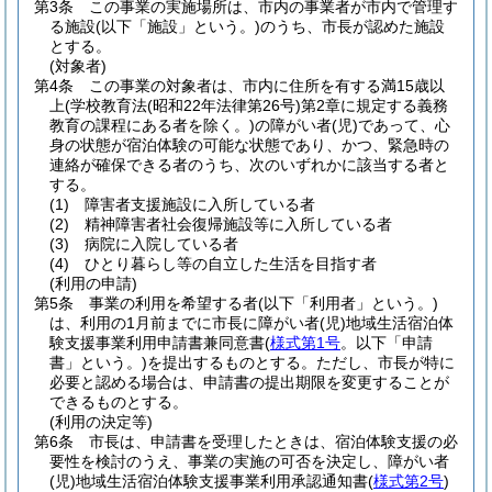
第3条
この事業の実施場所は、市内の事業者が市内で管理す
る施設
(以下「施設」という。)
のうち、市長が認めた施設
とする。
(対象者)
第4条
この事業の対象者は、市内に住所を有する満15歳以
上
(学校教育法
(昭和22年法律第26号)
第2章に規定する義務
教育の課程にある者を除く。)
の障がい者
(児)
であって、心
身の状態が宿泊体験の可能な状態であり、かつ、緊急時の
連絡が確保できる者のうち、次のいずれかに該当する者と
する。
(1)
障害者支援施設に入所している者
(2)
精神障害者社会復帰施設等に入所している者
(3)
病院に入院している者
(4)
ひとり暮らし等の自立した生活を目指す者
(利用の申請)
第5条
事業の利用を希望する者
(以下「利用者」という。)
は、利用の1月前までに市長に障がい者
(児)
地域生活宿泊体
験支援事業利用申請書兼同意書
(
様式第1号
。以下「申請
書」という。)
を提出するものとする。
ただし、市長が特に
必要と認める場合は、申請書の提出期限を変更することが
できるものとする。
(利用の決定等)
第6条
市長は、申請書を受理したときは、宿泊体験支援の必
要性を検討のうえ、事業の実施の可否を決定し、障がい者
(児)
地域生活宿泊体験支援事業利用承認通知書
(
様式第2号
)