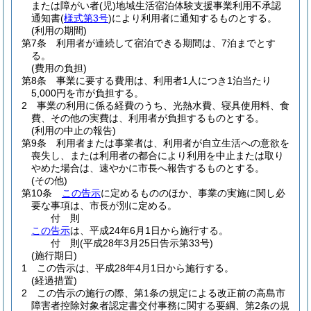
または障がい者
(児)
地域生活宿泊体験支援事業利用不承認
通知書
(
様式第3号
)
により利用者に通知するものとする。
(利用の期間)
第7条
利用者が連続して宿泊できる期間は、7泊までとす
る。
(費用の負担)
第8条
事業に要する費用は、利用者1人につき1泊当たり
5,000円を市が負担する。
2
事業の利用に係る経費のうち、光熱水費、寝具使用料、食
費、その他の実費は、利用者が負担するものとする。
(利用の中止の報告)
第9条
利用者または事業者は、利用者が自立生活への意欲を
喪失し、または利用者の都合により利用を中止または取り
やめた場合は、速やかに市長へ報告するものとする。
(その他)
第10条
この告示
に定めるもののほか、事業の実施に関し必
要な事項は、市長が別に定める。
付
則
この告示
は、平成24年6月1日から施行する。
付
則
(平成28年3月25日
告示第33号)
(施行期日)
1
この告示は、平成28年4月1日から施行する。
(経過措置)
2
この告示の施行の際、第1条の規定による改正前の高島市
障害者控除対象者認定書交付事務に関する要綱、第2条の規