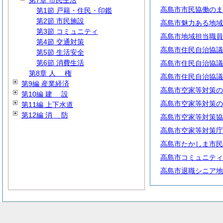
第7章 市民生活
高島市市民協働のま
第1節 戸籍・住民・印鑑
第2節 市民施設
高島市魅力ある地域
第3節 コミュニティ
高島市地域担当職員
第4節 交通対策
高島市住民自治協議
第5節 生活安全
第6節 消費生活
高島市住民自治協議
第8章
人
権
高島市住民自治協議
第9編 産業経済
高島市空家等対策の
第10編
建
設
高島市空家等対策の
第11編 上下水道
第12編
消
防
高島市空家等対策協
高島市空家等対策庁
高島市たかしま市民
高島市コミュニティ
高島市退職シニア地