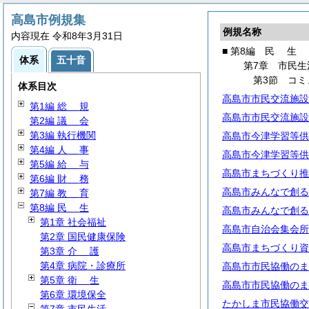
高島市例規集
例規名称
内容現在 令和8年3月31日
■ 第8編
民
生
体系
五十音
第7章 市民生
第3節 コミ
体系目次
高島市市民交流施設
第1編
総
規
高島市市民交流施設
第2編
議
会
第3編 執行機関
高島市今津学習等供
第4編
人
事
高島市今津学習等供
第5編
給
与
高島市まちづくり推
第6編
財
務
高島市みんなで創る
第7編
教
育
第8編
民
生
高島市みんなで創る
第1章 社会福祉
高島市自治会集会所
第2章 国民健康保険
高島市まちづくり資
第3章
介
護
第4章 病院・診療所
高島市市民協働のま
第5章
衛
生
高島市市民協働のま
第6章 環境保全
たかしま市民協働交