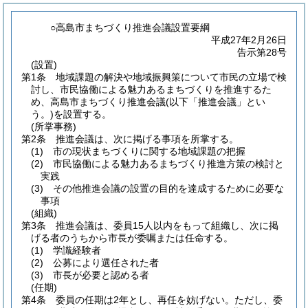
○高島市まちづくり推進会議設置要綱
平成27年2月26日
告示第28号
(設置)
第1条
地域課題の解決や地域振興策について市民の立場で検
討し、市民協働による魅力あるまちづくりを推進するた
め、高島市まちづくり推進会議
(以下「推進会議」とい
う。)
を設置する。
(所掌事務)
第2条
推進会議は、次に掲げる事項を所掌する。
(1)
市の現状まちづくりに関する地域課題の把握
(2)
市民協働による魅力あるまちづくり推進方策の検討と
実践
(3)
その他推進会議の設置の目的を達成するために必要な
事項
(組織)
第3条
推進会議は、委員15人以内をもって組織し、次に掲
げる者のうちから市長が委嘱または任命する。
(1)
学識経験者
(2)
公募により選任された者
(3)
市長が必要と認める者
(任期)
第4条
委員の任期は2年とし、再任を妨げない。
ただし、委