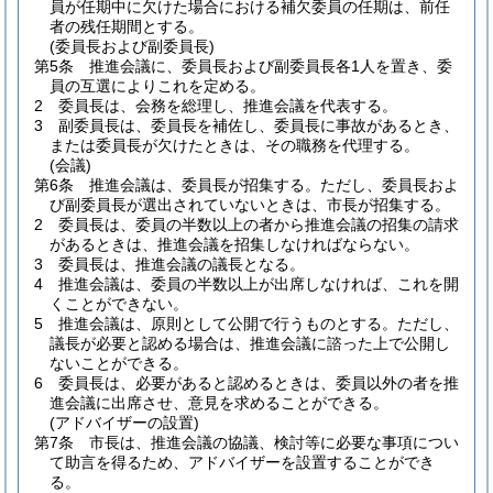
員が任期中に欠けた場合における補欠委員の任期は、前任
者の残任期間とする。
(委員長および副委員長)
第5条
推進会議に、委員長および副委員長各1人を置き、委
員の互選によりこれを定める。
2
委員長は、会務を総理し、推進会議を代表する。
3
副委員長は、委員長を補佐し、委員長に事故があるとき、
または委員長が欠けたときは、その職務を代理する。
(会議)
第6条
推進会議は、委員長が招集する。
ただし、委員長およ
び副委員長が選出されていないときは、市長が招集する。
2
委員長は、委員の半数以上の者から推進会議の招集の請求
があるときは、推進会議を招集しなければならない。
3
委員長は、推進会議の議長となる。
4
推進会議は、委員の半数以上が出席しなければ、これを開
くことができない。
5
推進会議は、原則として公開で行うものとする。
ただし、
議長が必要と認める場合は、推進会議に諮った上で公開し
ないことができる。
6
委員長は、必要があると認めるときは、委員以外の者を推
進会議に出席させ、意見を求めることができる。
(アドバイザーの設置)
第7条
市長は、推進会議の協議、検討等に必要な事項につい
て助言を得るため、アドバイザーを設置することができ
る。