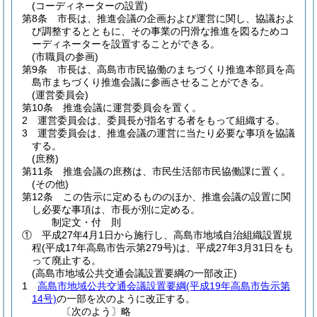
(コーディネーターの設置)
第8条
市長は、推進会議の企画および運営に関し、協議およ
び調整するとともに、その事業の円滑な推進を図るためコ
ーディネーターを設置することができる。
(市職員の参画)
第9条
市長は、高島市市民協働のまちづくり推進本部員を高
島市まちづくり推進会議に参画させることができる。
(運営委員会)
第10条
推進会議に運営委員会を置く。
2
運営委員会は、委員長が指名する者をもって組織する。
3
運営委員会は、推進会議の運営に当たり必要な事項を協議
する。
(庶務)
第11条
推進会議の庶務は、市民生活部市民協働課に置く。
(その他)
第12条
この告示に定めるもののほか、推進会議の設置に関
し必要な事項は、市長が別に定める。
制定文・
付
則
①
平成27年4月1日から施行し、高島市地域自治組織設置規
程
(平成17年高島市告示第279号)
は、平成27年3月31日をも
って廃止する。
(高島市地域公共交通会議設置要綱の一部改正)
1
高島市地域公共交通会議設置要綱
(平成19年高島市告示第
14号)
の一部を次のように改正する。
〔次のよう〕略