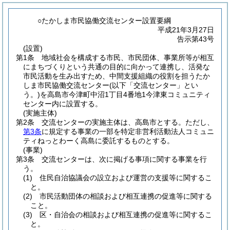
○たかしま市民協働交流センター設置要綱
平成21年3月27日
告示第43号
(設置)
第1条
地域社会を構成する市民、市民団体、事業所等が相互
にまちづくりという共通の目的に向かって連携し、活発な
市民活動を生み出すため、中間支援組織の役割を担うたか
しま市民協働交流センター
(以下「交流センター」とい
う。)
を高島市今津町中沼1丁目4番地1今津東コミュニティ
センター内に設置する。
(実施主体)
第2条
交流センターの実施主体は、高島市とする。
ただし、
第3条
に規定する事業の一部を特定非営利活動法人コミュニ
ティねっとわーく高島に委託するものとする。
(事業)
第3条
交流センターは、次に掲げる事項に関する事業を行
う。
(1)
住民自治協議会の設立および運営の支援等に関するこ
と。
(2)
市民活動団体の相談および相互連携の促進等に関する
こと。
(3)
区・自治会の相談および相互連携の促進等に関するこ
と。