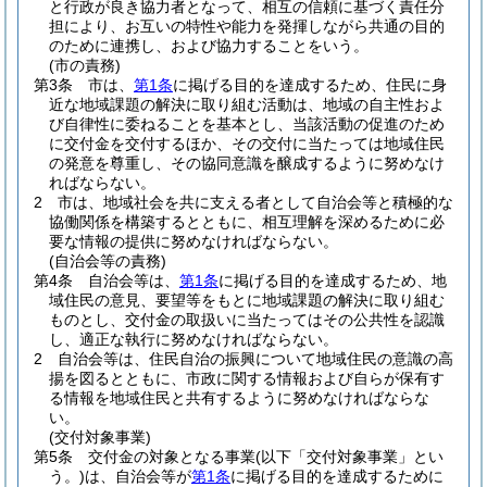
と行政が良き協力者となって、相互の信頼に基づく責任分
担により、お互いの特性や能力を発揮しながら共通の目的
のために連携し、および協力することをいう。
(市の責務)
第3条
市は、
第1条
に掲げる目的を達成するため、住民に身
近な地域課題の解決に取り組む活動は、地域の自主性およ
び自律性に委ねることを基本とし、当該活動の促進のため
に交付金を交付するほか、その交付に当たっては地域住民
の発意を尊重し、その協同意識を醸成するように努めなけ
ればならない。
2
市は、地域社会を共に支える者として自治会等と積極的な
協働関係を構築するとともに、相互理解を深めるために必
要な情報の提供に努めなければならない。
(自治会等の責務)
第4条
自治会等は、
第1条
に掲げる目的を達成するため、地
域住民の意見、要望等をもとに地域課題の解決に取り組む
ものとし、交付金の取扱いに当たってはその公共性を認識
し、適正な執行に努めなければならない。
2
自治会等は、住民自治の振興について地域住民の意識の高
揚を図るとともに、市政に関する情報および自らが保有す
る情報を地域住民と共有するように努めなければならな
い。
(交付対象事業)
第5条
交付金の対象となる事業
(以下「交付対象事業」とい
う。)
は、自治会等が
第1条
に掲げる目的を達成するために