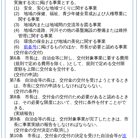
実施する次に掲げる事業とする。
(1)
安全、安心な地域づくりに関する事業
(2)
地域の保健、福祉、青少年健全育成および人権尊重に
関する事業
(3)
地域内または地域間の交流等を図る事業
(4)
地域の道路、河川その他の基盤施設の整備または維持
管理に関する事業
(5)
環境の保全および地域の美化に関する事業
(6)
前各号
に掲げるもののほか、市長が必要と認める事業
(交付金の交付)
第6条
市長は、自治会等に対し、交付対象事業に要する費用
(規則で定める費用を除く。)
として、規則で定める交付限
度額を上限に交付金を交付する。
(交付の申請)
第7条
自治会等の長は、交付金の交付を受けようとするとき
は、市長に交付の申請をしなければならない。
(交付の条件)
第8条
市長は、交付金の交付のため必要があると認めるとき
は、その必要な限度において、交付に条件を付すことがで
きる。
(実績報告)
第9条
自治会等の長は、交付対象事業が完了したときは、市
長に事業実績の報告をしなければならない。
(交付金の交付決定の取消し)
第10条
市長は、交付金の交付の決定を受けた自治会等が
次