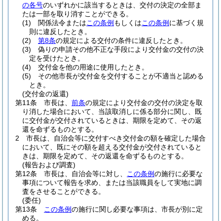
の各号
のいずれかに該当するときは、交付の決定の全部ま
たは一部を取り消すことができる。
(1)
関係法令または
この条例
もしくは
この条例
に基づく規
則に違反したとき。
(2)
第8条
の規定による交付の条件に違反したとき。
(3)
偽りの申請その他不正な手段により交付金の交付の決
定を受けたとき。
(4)
交付金を他の用途に使用したとき。
(5)
その他市長が交付金を交付することが不適当と認める
とき。
(交付金の返還)
第11条
市長は、
前条
の規定により交付金の交付の決定を取
り消した場合において、当該取消しに係る部分に関し、既
に交付金が交付されているときは、期限を定めて、その返
還を命ずるものとする。
2
市長は、自治会等に交付すべき交付金の額を確定した場合
において、既にその額を超える交付金が交付されていると
きは、期限を定めて、その返還を命ずるものとする。
(報告および調査)
第12条
市長は、自治会等に対し、
この条例
の施行に必要な
事項について報告を求め、または当該職員をして実地に調
査をさせることができる。
(委任)
第13条
この条例
の施行に関し必要な事項は、市長が別に定
める。