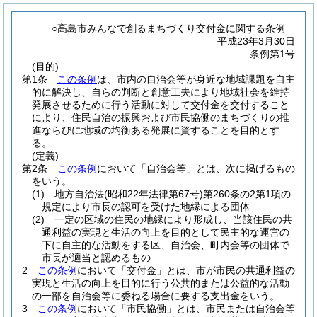
○高島市みんなで創るまちづくり交付金に関する条例
平成23年3月30日
条例第1号
(目的)
第1条
この条例
は、市内の自治会等が身近な地域課題を自主
的に解決し、自らの判断と創意工夫により地域社会を維持
発展させるために行う活動に対して交付金を交付すること
により、住民自治の振興および市民協働のまちづくりの推
進ならびに地域の均衡ある発展に資することを目的とす
る。
(定義)
第2条
この条例
において「自治会等」とは、次に掲げるもの
をいう。
(1)
地方自治法
(昭和22年法律第67号)
第260条の2第1項の
規定により市長の認可を受けた地縁による団体
(2)
一定の区域の住民の地縁により形成し、当該住民の共
通利益の実現と生活の向上を目的として民主的な運営の
下に自主的な活動をする区、自治会、町内会等の団体で
市長が適当と認めるもの
2
この条例
において「交付金」とは、市が市民の共通利益の
実現と生活の向上を目的に行う公共的または公益的な活動
の一部を自治会等に委ねる場合に要する支出金をいう。
3
この条例
において「市民協働」とは、市民または自治会等