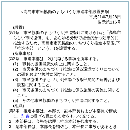
○高島市市民協働のまちづくり推進本部設置要綱
平成21年7月28日
告示第116号
(設置)
第1条
市民協働のまちづくり推進指針に掲げられた「高島市
らしい市民協働」を、あらゆる分野で総合的かつ効果的に
推進するため、高島市市民協働のまちづくり推進本部
(以下
「推進本部」という。)
を設置する。
(所掌事項)
第2条
推進本部は、次に掲げる事項を所掌する。
(1)
職員の協働意識の向上に関すること。
(2)
市民協働のまちづくり推進に係る環境づくりについて
の研究および検討に関すること。
(3)
市民協働のまちづくり推進に係る部局間の連携および
調整に関すること。
(4)
市民協働のまちづくり推進に係る施策の実施に関する
こと。
(5)
その他市民協働のまちづくり推進に関すること。
(組織)
第3条
推進本部は、本部長、副本部長および本部員で構成
し、
別表
に掲げる職にある者をもって充てる。
2
本部長は、会務を総理し推進本部を代表する。
3
副本部長は、本部長を補佐し、本部長に事故があるとき、