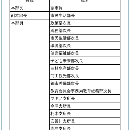
役職
職名
本部長
副市長
副本部長
市民生活部長
本部員
政策部次長
総務部次長
市民生活部次長
環境部次長
健康福祉部次長
子ども未来部次長
農林水産部次長
商工観光部次長
都市整備部次長
教育委員会事務局教育総務部次長
マキノ支所長
今津支所長
朽木支所長
安曇川支所長
高島支所長