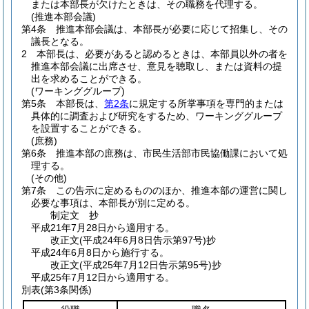
または本部長が欠けたときは、その職務を代理する。
(推進本部会議)
第4条
推進本部会議は、本部長が必要に応じて招集し、その
議長となる。
2
本部長は、必要があると認めるときは、本部員以外の者を
推進本部会議に出席させ、意見を聴取し、または資料の提
出を求めることができる。
(ワーキンググループ)
第5条
本部長は、
第2条
に規定する所掌事項を専門的または
具体的に調査および研究をするため、ワーキンググループ
を設置することができる。
(庶務)
第6条
推進本部の庶務は、市民生活部市民協働課において処
理する。
(その他)
第7条
この告示に定めるもののほか、推進本部の運営に関し
必要な事項は、本部長が別に定める。
制定文
抄
平成21年7月28日から適用する。
改正文
(平成24年6月8日
告示第97号)
抄
平成24年6月8日から施行する。
改正文
(平成25年7月12日
告示第95号)
抄
平成25年7月12日から適用する。
別表
(第3条関係)