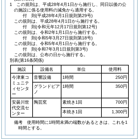
1
この規則は、平成28年4月1日から施行し、同日以後の公
の施設に係る使用料の減免から適用する。
付
則
(平成28年4月1日
規則第29号)
この規則は、平成28年4月1日から施行する。
付
則
(令和元年12月17日
規則第12号)
この規則は、令和2年1月1日から施行する。
付
則
(令和5年3月27日
規則第18号)
この規則は、令和5年4月1日から施行する。
付
則
(令和7年3月1日
規則第3号)
この規則は、公布の日から施行する。
別表
(第16条関係)
施設
設備名
単位
使用料
今津東コ
音響設備
1時間
250円
ミュニテ
グランドピア
1時間
350円
ィセンタ
ノ
ー
安曇川世
陶芸窯
素焼き1回
700円
代交流セ
本焼き1回
1,300円
ンター
備考 使用時間に1時間未満の端数があるときは、これを1
時間とする。