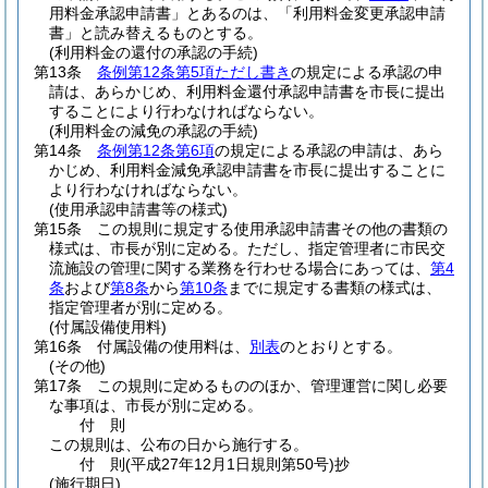
用料金承認申請書」とあるのは、「利用料金変更承認申請
書」と読み替えるものとする。
(利用料金の還付の承認の手続)
第13条
条例第12条第5項ただし書き
の規定による承認の申
請は、あらかじめ、利用料金還付承認申請書を市長に提出
することにより行わなければならない。
(利用料金の減免の承認の手続)
第14条
条例第12条第6項
の規定による承認の申請は、あら
かじめ、利用料金減免承認申請書を市長に提出することに
より行わなければならない。
(使用承認申請書等の様式)
第15条
この規則に規定する使用承認申請書その他の書類の
様式は、市長が別に定める。
ただし、指定管理者に市民交
流施設の管理に関する業務を行わせる場合にあっては、
第4
条
および
第8条
から
第10条
までに規定する書類の様式は、
指定管理者が別に定める。
(付属設備使用料)
第16条
付属設備の使用料は、
別表
のとおりとする。
(その他)
第17条
この規則に定めるもののほか、管理運営に関し必要
な事項は、市長が別に定める。
付
則
この規則は、公布の日から施行する。
付
則
(平成27年12月1日
規則第50号)
抄
(施行期日)