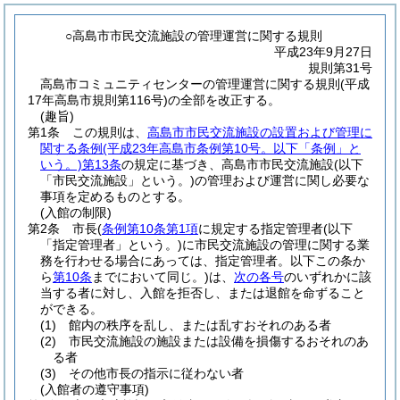
○高島市市民交流施設の管理運営に関する規則
平成23年9月27日
規則第31号
高島市コミュニティセンターの管理運営に関する規則(平成
17年高島市規則第116号)の全部を改正する。
(趣旨)
第1条
この規則は、
高島市市民交流施設の設置および管理に
関する条例
(平成23年高島市条例第10号。以下「条例」と
いう。)
第13条
の規定に基づき、高島市市民交流施設
(以下
「市民交流施設」という。)
の管理および運営に関し必要な
事項を定めるものとする。
(入館の制限)
第2条
市長
(
条例第10条第1項
に規定する指定管理者
(以下
「指定管理者」という。)
に市民交流施設の管理に関する業
務を行わせる場合にあっては、指定管理者。以下この条か
ら
第10条
までにおいて同じ。)
は、
次の各号
のいずれかに該
当する者に対し、入館を拒否し、または退館を命ずること
ができる。
(1)
館内の秩序を乱し、または乱すおそれのある者
(2)
市民交流施設の施設または設備を損傷するおそれのあ
る者
(3)
その他市長の指示に従わない者
(入館者の遵守事項)