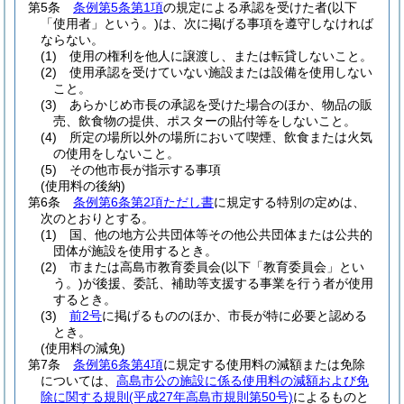
第5条
条例第5条第1項
の規定による承認を受けた者
(以下
「使用者」という。)
は、次に掲げる事項を遵守しなければ
ならない。
(1)
使用の権利を他人に譲渡し、または転貸しないこと。
(2)
使用承認を受けていない施設または設備を使用しない
こと。
(3)
あらかじめ市長の承認を受けた場合のほか、物品の販
売、飲食物の提供、ポスターの貼付等をしないこと。
(4)
所定の場所以外の場所において喫煙、飲食または火気
の使用をしないこと。
(5)
その他市長が指示する事項
(使用料の後納)
第6条
条例第6条第2項ただし書
に規定する特別の定めは、
次のとおりとする。
(1)
国、他の地方公共団体等その他公共団体または公共的
団体が施設を使用するとき。
(2)
市または高島市教育委員会
(以下「教育委員会」とい
う。)
が後援、委託、補助等支援する事業を行う者が使用
するとき。
(3)
前2号
に掲げるもののほか、市長が特に必要と認める
とき。
(使用料の減免)
第7条
条例第6条第4項
に規定する使用料の減額または免除
については、
高島市公の施設に係る使用料の減額および免
除に関する規則
(平成27年高島市規則第50号)
によるものと