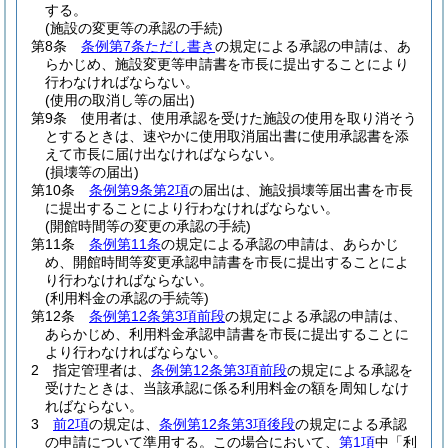
する。
(施設の変更等の承認の手続)
第8条
条例第7条ただし書き
の規定による承認の申請は、あ
らかじめ、施設変更等申請書を市長に提出することにより
行わなければならない。
(使用の取消し等の届出)
第9条
使用者は、使用承認を受けた施設の使用を取り消そう
とするときは、速やかに使用取消届出書に使用承認書を添
えて市長に届け出なければならない。
(損壊等の届出)
第10条
条例第9条第2項
の届出は、施設損壊等届出書を市長
に提出することにより行わなければならない。
(開館時間等の変更の承認の手続)
第11条
条例第11条
の規定による承認の申請は、あらかじ
め、開館時間等変更承認申請書を市長に提出することによ
り行わなければならない。
(利用料金の承認の手続等)
第12条
条例第12条第3項前段
の規定による承認の申請は、
あらかじめ、利用料金承認申請書を市長に提出することに
より行わなければならない。
2
指定管理者は、
条例第12条第3項前段
の規定による承認を
受けたときは、当該承認に係る利用料金の額を周知しなけ
ればならない。
3
前2項
の規定は、
条例第12条第3項後段
の規定による承認
の申請について準用する。
この場合において、
第1項
中「利