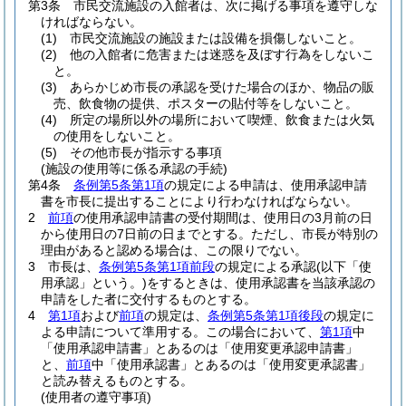
第3条
市民交流施設の入館者は、次に掲げる事項を遵守しな
ければならない。
(1)
市民交流施設の施設または設備を損傷しないこと。
(2)
他の入館者に危害または迷惑を及ぼす行為をしないこ
と。
(3)
あらかじめ市長の承認を受けた場合のほか、物品の販
売、飲食物の提供、ポスターの貼付等をしないこと。
(4)
所定の場所以外の場所において喫煙、飲食または火気
の使用をしないこと。
(5)
その他市長が指示する事項
(施設の使用等に係る承認の手続)
第4条
条例第5条第1項
の規定による申請は、使用承認申請
書を市長に提出することにより行わなければならない。
2
前項
の使用承認申請書の受付期間は、使用日の3月前の日
から使用日の7日前の日までとする。
ただし、市長が特別の
理由があると認める場合は、この限りでない。
3
市長は、
条例第5条第1項前段
の規定による承認
(以下「使
用承認」という。)
をするときは、使用承認書を当該承認の
申請をした者に交付するものとする。
4
第1項
および
前項
の規定は、
条例第5条第1項後段
の規定に
よる申請について準用する。
この場合において、
第1項
中
「使用承認申請書」とあるのは「使用変更承認申請書」
と、
前項
中「使用承認書」とあるのは「使用変更承認書」
と読み替えるものとする。
(使用者の遵守事項)