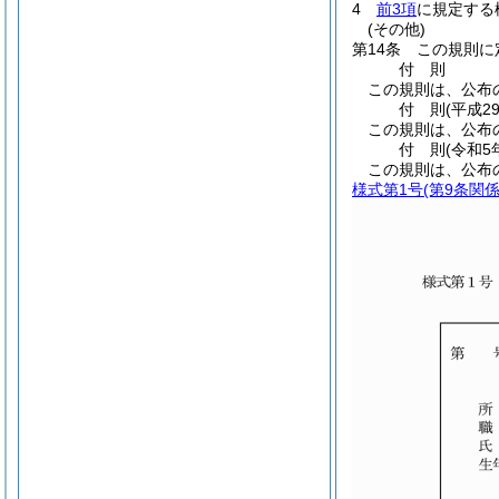
4
前3項
に規定する
(その他)
第14条
この規則に
付
則
この規則は、公布
付
則
(平成2
この規則は、公布
付
則
(令和5
この規則は、公布
様式第1号
(第9条関係