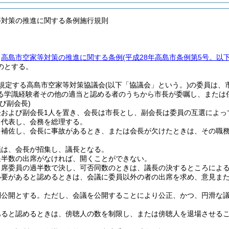
等対策の推進に関する条例施行規則
、
高島市空家等対策の推進に関する条例
(平成28年高島市条例第5号。以
のとする。
規定する高島市空家等対策協議会
(以下「協議会」という。)
の委員は、
る学識経験者その他の適当と認める者のうちから市長が委嘱し、または
び副会長)
長および副会長1人を置き、会長は市長とし、副会長は委員の互選によっ
を代表し、会務を総理する。
を補佐し、会長に事故があるとき、または会長が欠けたときは、その職
議は、会長が招集し、議長となる。
過半数の出席がなければ、開くことができない。
出席委員の過半数で決し、可否同数のときは、議長の決するところによ
必要があると認めるときは、会議に委員以外の者の出席を求め、意見ま
則公開とする。
ただし、会議を公開することにより公正、かつ、円滑な
あると認めるときは、傍聴人の数を制限し、または傍聴人を退場させる