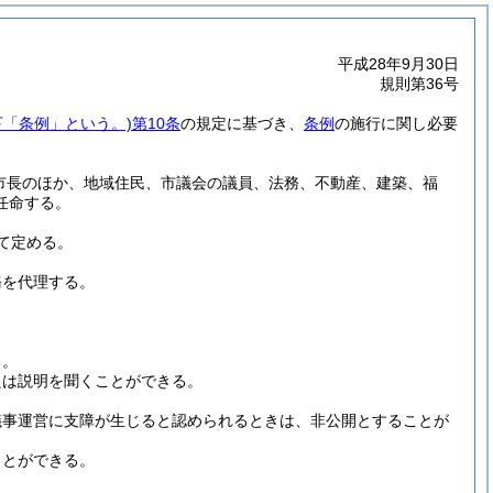
平成28年9月30日
規則第36号
下「条例」という。)
第10条
の規定に基づき、
条例
の施行に関し必要
市長のほか、地域住民、市議会の議員、法務、不動産、建築、福
任命する。
て定める。
務を代理する。
る。
たは説明を聞くことができる。
議事運営に支障が生じると認められるときは、非公開とすることが
ことができる。