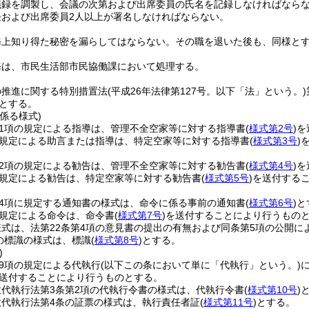
議録を調製し、会議の次第および出席委員の氏名を記録しなければなら
長および出席委員2人以上が署名しなければならない。
務上知り得た秘密を漏らしてはならない。
その職を退いた後も、同様と
務は、市民生活部市民協働課において処理する。
の推進に関する特別措置法
(平成26年法律第127号。以下「法」という。)
とする。
係る様式)
第1項の規定による指導は、管理不全空家等に対する指導書
(
様式第2号
)
を
の規定による助言または指導は、特定空家等に対する指導書
(
様式第3号
)
第2項の規定による勧告は、管理不全空家等に対する勧告書
(
様式第4号
)
を
の規定による勧告は、特定空家等に対する勧告書
(
様式第5号
)
を送付する
第4項に規定する通知書の様式は、命令に係る事前の通知書
(
様式第6号
)
と
の規定による命令は、命令書
(
様式第7号
)
を送付することにより行うもの
式は、法第22条第4項の意見書の提出の有無および同条第5項の公開
項の標識の様式は、標識
(
様式第8号
)
とする。
)
第9項の規定による代執行
(以下この条において単に「代執行」という。)
送付することにより行うものとする。
代執行法第3条第2項の代執行令書の様式は、代執行令書
(
様式第10号
)
政代執行法第4条の証票の様式は、執行責任者証
(
様式第11号
)
とする。