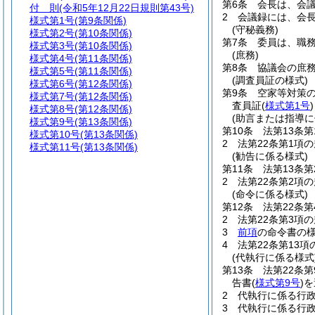
第6条
会長は、会
付 則
(令和5年12月22日規則第43号)
2
会議録には、会
様式第1号
(第9条関係)
(守秘義務)
様式第2号
(第10条関係)
第7条
委員は、職
様式第3号
(第10条関係)
(庶務)
様式第4号
(第11条関係)
第8条
協議会の庶
様式第5号
(第11条関係)
(調査員証の様式)
様式第6号
(第12条関係)
第9条
空家等対策
様式第7号
(第12条関係)
査員証
(
様式第1号
)
様式第8号
(第12条関係)
(助言または指導に
様式第9号
(第13条関係)
第10条
法第13条
様式第10号
(第13条関係)
2
法第22条第1項
様式第11号
(第13条関係)
(勧告に係る様式)
第11条
法第13条
2
法第22条第2項
(命令に係る様式)
第12条
法第22条
2
法第22条第3項
3
前項
の命令書の様
4
法第22条第13
(代執行に係る様式
第13条
法第22条
告書
(
様式第9号
)
を
2
代執行に係る行政
3
代執行に係る行