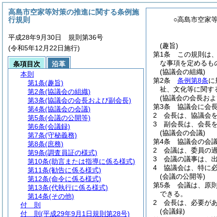
高島市空家等対策の推進に関する条例施
行規則
○高島市空家
平成28年9月30日 規則第36号
(趣旨)
(令和5年12月22日施行)
第1条
この規則は
な事項を定めるも
条項目次
沿革
(協議会の組織)
本則
第2条
条例第8条
に
第1条
(趣旨)
祉、文化等に関す
第2条
(協議会の組織)
(協議会の会長およ
第3条
(協議会の会長および副会長)
第3条
協議会に会
第4条
(協議会の会議)
2
会長は、協議会
第5条
(会議の公開等)
3
副会長は、会長
第6条
(会議録)
(協議会の会議)
第7条
(守秘義務)
第4条
協議会の会
第8条
(庶務)
2
会議は、委員の
第9条
(調査員証の様式)
3
会議の議事は、
第10条
(助言または指導に係る様式)
4
協議会は、特に
第11条
(勧告に係る様式)
(会議の公開等)
第12条
(命令に係る様式)
第5条
会議は、原
第13条
(代執行に係る様式)
できる。
第14条
(その他)
2
会長は、必要が
付 則
(会議録)
付 則
(平成29年9月1日規則第28号)