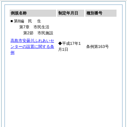
例規名称
制定年月日
種別番号
■ 第8編
民
生
第7章 市民生活
第2節 市民施設
高島市安曇川ふれあいセ
◆平成17年1
ンターの設置に関する条
条例第163号
月1日
例