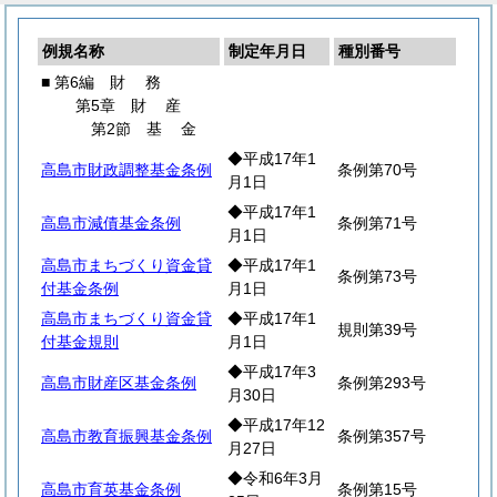
例規名称
制定年月日
種別番号
■ 第6編
財
務
第5章
財
産
第2節
基
金
◆平成17年1
高島市財政調整基金条例
条例第70号
月1日
◆平成17年1
高島市減債基金条例
条例第71号
月1日
高島市まちづくり資金貸
◆平成17年1
条例第73号
付基金条例
月1日
高島市まちづくり資金貸
◆平成17年1
規則第39号
付基金規則
月1日
◆平成17年3
高島市財産区基金条例
条例第293号
月30日
◆平成17年12
高島市教育振興基金条例
条例第357号
月27日
◆令和6年3月
高島市育英基金条例
条例第15号