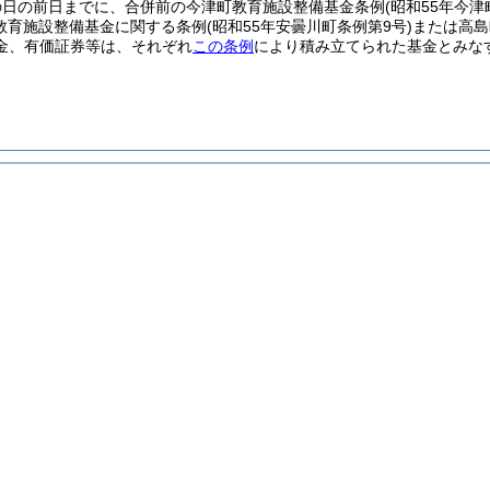
の日の前日までに、合併前の今津町教育施設整備基金条例
(昭和55年今津
教育施設整備基金に関する条例
(昭和55年安曇川町条例第9号)
または高島
金、有価証券等は、それぞれ
この条例
により積み立てられた基金とみな