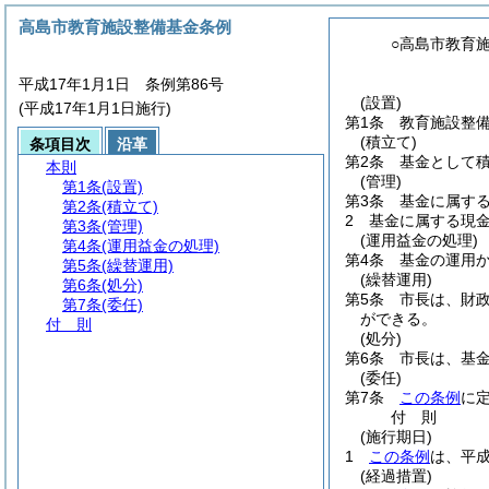
高島市教育施設整備基金条例
○高島市教育
平成17年1月1日 条例第86号
(設置)
(平成17年1月1日施行)
第1条
教育施設整
(積立て)
条項目次
沿革
第2条
基金として
本則
(管理)
第1条
(設置)
第3条
基金に属す
第2条
(積立て)
2
基金に属する現
第3条
(管理)
(運用益金の処理)
第4条
(運用益金の処理)
第4条
基金の運用
第5条
(繰替運用)
(繰替運用)
第6条
(処分)
第5条
市長は、財
第7条
(委任)
ができる。
付 則
(処分)
第6条
市長は、基
(委任)
第7条
この条例
に
付
則
(施行期日)
1
この条例
は、平成
(経過措置)