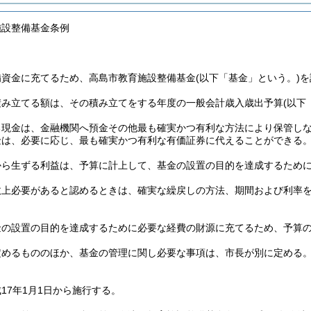
施設整備基金条例
備資金に充てるため、高島市教育施設整備基金
(以下「基金」という。)
を
積み立てる額は、その積み立てをする年度の一般会計歳入歳出予算
(以下
る現金は、金融機関へ預金その他最も確実かつ有利な方法により保管し
金は、必要に応じ、最も確実かつ有利な有価証券に代えることができる
から生ずる利益は、予算に計上して、基金の設置の目的を達成するため
政上必要があると認めるときは、確実な繰戻しの方法、期間および利率
金の設置の目的を達成するために必要な経費の財源に充てるため、予算
定めるもののほか、基金の管理に関し必要な事項は、市長が別に定める
17年1月1日から施行する。