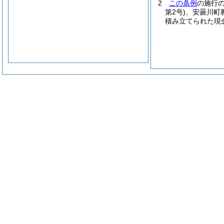
2
この条例
の施行
第2号)
、安曇川町
積み立てられた現