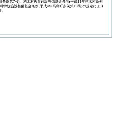
町条例第7号)
、朽木村教育施設整備基金条例
(平成11年朽木村条例
町学校施設整備基金条例
(平成4年高島町条例第13号)
の規定により
す。