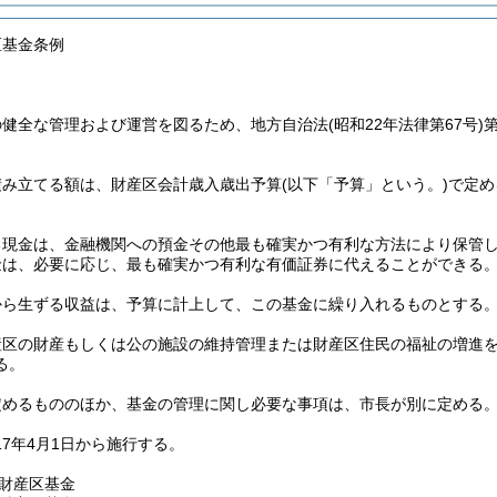
区基金条例
の健全な管理および運営を図るため、地方自治法
(昭和22年法律第67号)
積み立てる額は、財産区会計歳入歳出予算
(以下「予算」という。)
で定め
る現金は、金融機関への預金その他最も確実かつ有利な方法により保管
金は、必要に応じ、最も確実かつ有利な有価証券に代えることができる
から生ずる収益は、予算に計上して、この基金に繰り入れるものとする
産区の財産もしくは公の施設の維持管理または財産区住民の福祉の増進
る。
定めるもののほか、基金の管理に関し必要な事項は、市長が別に定める
17年4月1日から施行する。
山財産区基金