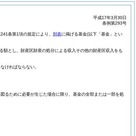
平成17年3月30日
条例第293号
第241条第1項の規定により、
別表
に掲げる基金
(以下「基金」とい
る額とし、財産区財産の処分による収入その他の財産区収入をも
しなければならない。
。
。
を図るために必要が生じた場合に限り、基金の全部または一部を処
。