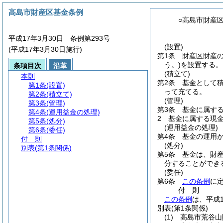
高島市財産区基金条例
○高島市財産
平成17年3月30日 条例第293号
(設置)
(平成17年3月30日施行)
第1条
財産区財産
う。)
を設置する。
条項目次
沿革
(積立て)
本則
第2条
基金として
第1条
(設置)
って充てる。
第2条
(積立て)
(管理)
第3条
(管理)
第3条
基金に属す
第4条
(運用益金の処理)
2
基金に属する現
第5条
(処分)
(運用益金の処理)
第6条
(委任)
第4条
基金の運用
付 則
(処分)
別表
(第1条関係)
第5条
基金は、財
分することができ
(委任)
第6条
この条例
に
付
則
この条例
は、平成
別表
(第1条関係)
(1) 高島市荒谷