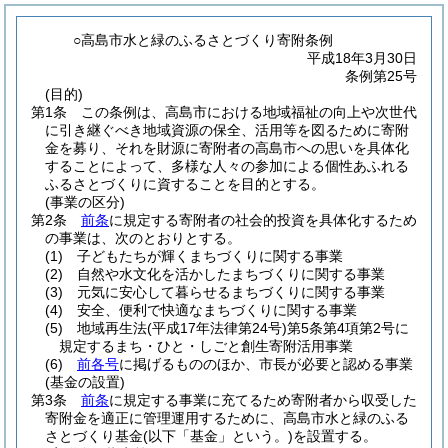
○高島市水と緑のふるさとづくり寄附条例
平成18年3月30日
条例第25号
(目的)
第1条
この条例は、高島市における地域福祉の向上や次世代
に引き継ぐべき地域資源の保全、活用等を図るために寄附
金を募り、それを財源に寄附者の高島市への思いを具体化
することによって、多様な人々の参加による個性あふれる
ふるさとづくりに資することを目的とする。
(事業の区分)
第2条
前条
に規定する寄附者の社会的投資を具体化するため
の事業は、次のとおりとする。
(1)
子どもたちが輝くまちづくりに関する事業
(2)
自然や水文化を活かしたまちづくりに関する事業
(3)
元気に安心して暮らせるまちづくりに関する事業
(4)
安全、便利で快適なまちづくりに関する事業
(5)
地域再生法
(平成17年法律第24号)
第5条第4項第2号に
規定するまち・ひと・しごと創生寄附活用事業
(6)
前各号
に掲げるもののほか、市長が必要と認める事業
(基金の設置)
第3条
前条
に規定する事業に充てるため寄附者から収受した
寄附金を適正に管理運用するために、高島市水と緑のふる
さとづくり基金
(以下「基金」という。)
を設置する。