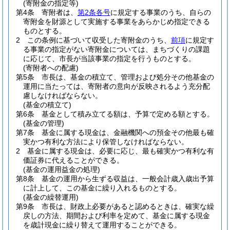
(寄附金の指定等)
第4条
寄附者は、
第2条各号
に規定する事業のうち、自らの
寄附金を財源として実施する事業をあらかじめ指定できる
ものとする。
2
この条例に基づいて収受した寄附金のうち、
前項
に規定す
る事業の指定がない寄附金については、まちづくりの課題
に応じて、市長が当該事業の指定を行うものとする。
(寄附者への配慮)
第5条
市長は、基金の積立て、管理および処分その他基金の
運用に当たっては、寄附者の意向が反映されるよう充分配
慮しなければならない。
(基金の積立て)
第6条
基金として積み立てる額は、予算で定める額とする。
(基金の管理)
第7条
基金に属する現金は、金融機関への預金その他最も確
実かつ有利な方法により保管しなければならない。
2
基金に属する現金は、必要に応じ、最も確実かつ有利な有
価証券に代えることができる。
(基金の運用益金の処理)
第8条
基金の運用から生ずる収益は、一般会計歳入歳出予算
に計上して、この基金に繰り入れるものとする。
(基金の繰替運用)
第9条
市長は、財政上必要があると認めるときは、確実な繰
戻しの方法、期間および利率を定めて、基金に属する現金
を歳計現金に繰り替えて運用することができる。